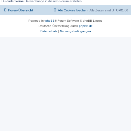
Du darfst
keine
Dateianhänge in diesem Forum erstellen.
Foren-Übersicht
Alle Cookies löschen
Alle Zeiten sind
UTC+01:00
Powered by
phpBB
® Forum Software © phpBB Limited
Deutsche Übersetzung durch
phpBB.de
Datenschutz
|
Nutzungsbedingungen