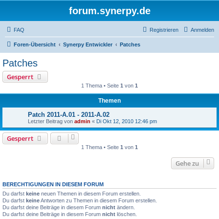
forum.synerpy.de
FAQ
Registrieren
Anmelden
Foren-Übersicht
Synerpy Entwickler
Patches
Patches
Gesperrt
1 Thema • Seite
1
von
1
Themen
Patch 2011-A.01 - 2011-A.02
Letzter Beitrag von
admin
«
Di Okt 12, 2010 12:46 pm
Gesperrt
1 Thema • Seite
1
von
1
Gehe zu
BERECHTIGUNGEN IN DIESEM FORUM
Du darfst
keine
neuen Themen in diesem Forum erstellen.
Du darfst
keine
Antworten zu Themen in diesem Forum erstellen.
Du darfst deine Beiträge in diesem Forum
nicht
ändern.
Du darfst deine Beiträge in diesem Forum
nicht
löschen.