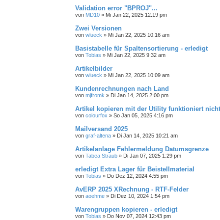
Validation error "BPROJ"...
von
MD10
»
Mi Jan 22, 2025 12:19 pm
Zwei Versionen
von
wlueck
»
Mi Jan 22, 2025 10:16 am
Basistabelle für Spaltensortierung - erledigt
von
Tobias
»
Mi Jan 22, 2025 9:32 am
Artikelbilder
von
wlueck
»
Mi Jan 22, 2025 10:09 am
Kundenrechnungen nach Land
von
mjfromk
»
Di Jan 14, 2025 2:00 pm
Artikel kopieren mit der Utility funktioniert nich
von
colourfox
»
So Jan 05, 2025 4:16 pm
Mailversand 2025
von
graf-altena
»
Di Jan 14, 2025 10:21 am
Artikelanlage Fehlermeldung Datumsgrenze
von
Tabea Straub
»
Di Jan 07, 2025 1:29 pm
erledigt Extra Lager für Beistellmaterial
von
Tobias
»
Do Dez 12, 2024 4:55 pm
AvERP 2025 XRechnung - RTF-Felder
von
aoehme
»
Di Dez 10, 2024 1:54 pm
Warengruppen kopieren - erledigt
von
Tobias
»
Do Nov 07, 2024 12:43 pm