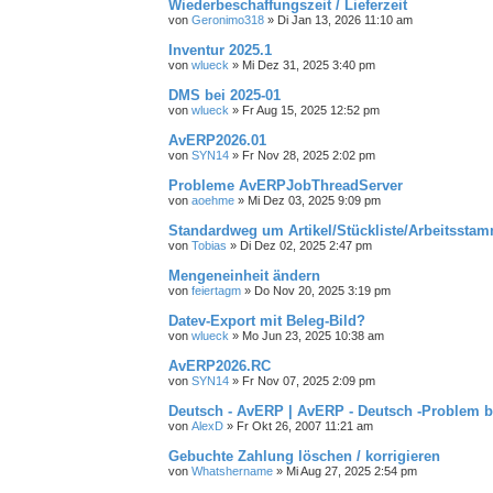
Wiederbeschaffungszeit / Lieferzeit
von
Geronimo318
»
Di Jan 13, 2026 11:10 am
Inventur 2025.1
von
wlueck
»
Mi Dez 31, 2025 3:40 pm
DMS bei 2025-01
von
wlueck
»
Fr Aug 15, 2025 12:52 pm
AvERP2026.01
von
SYN14
»
Fr Nov 28, 2025 2:02 pm
Probleme AvERPJobThreadServer
von
aoehme
»
Mi Dez 03, 2025 9:09 pm
Standardweg um Artikel/Stückliste/Arbeitssta
von
Tobias
»
Di Dez 02, 2025 2:47 pm
Mengeneinheit ändern
von
feiertagm
»
Do Nov 20, 2025 3:19 pm
Datev-Export mit Beleg-Bild?
von
wlueck
»
Mo Jun 23, 2025 10:38 am
AvERP2026.RC
von
SYN14
»
Fr Nov 07, 2025 2:09 pm
Deutsch - AvERP | AvERP - Deutsch -Problem 
von
AlexD
»
Fr Okt 26, 2007 11:21 am
Gebuchte Zahlung löschen / korrigieren
von
Whatshername
»
Mi Aug 27, 2025 2:54 pm