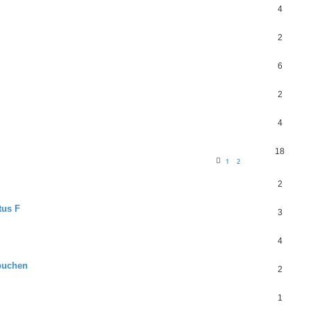
4
2
6
2
4
18
1
2
2
tus F
3
4
buchen
2
1