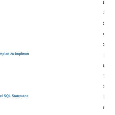
1
2
5
1
0
mmplan zu kopieren
0
1
3
0
bei SQL Statement
3
1