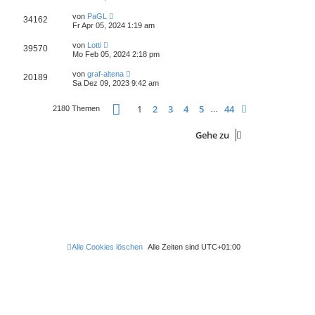
von
PaGL
34162
Fr Apr 05, 2024 1:19 am
von
Lotti
39570
Mo Feb 05, 2024 2:18 pm
von
graf-altena
20189
Sa Dez 09, 2023 9:42 am
Seite
1
von
44
1
2
3
4
5
44
Nächste
2180 Themen
…
Gehe zu
Alle Cookies löschen
Alle Zeiten sind
UTC+01:00