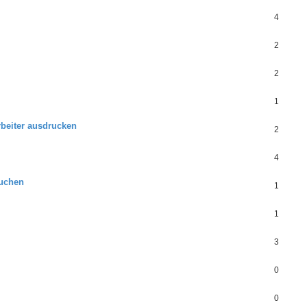
4
2
2
1
rbeiter ausdrucken
2
4
buchen
1
1
3
0
0