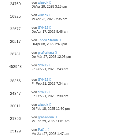
von
wlueck
24769
Di Apr 29, 2025 3:15 pm
von
wlueck
16825
Mi Apr 23, 2025 7:35 am
von
SYN12
32677
Do Apr 17, 2025 8:48 am
von
Tabea Straub
20517
Di Apr 08, 2025 2:48 pm
von
graf-altena
28781
Do Mär 27, 2025 12:06 pm
von
SYN12
452948
Fr Feb 21, 2025 7:43 am
von
SYN12
28356
Fr Feb 21, 2025 7:34 am
von
SYN12
24347
Fr Feb 21, 2025 7:30 am
von
wlueck
30011
Di Feb 18, 2025 12:50 pm
von
graf-altena
21796
Mi Jan 29, 2025 11:01 am
von
PaGL
25129
Mo Jan 27, 2025 1:47 am