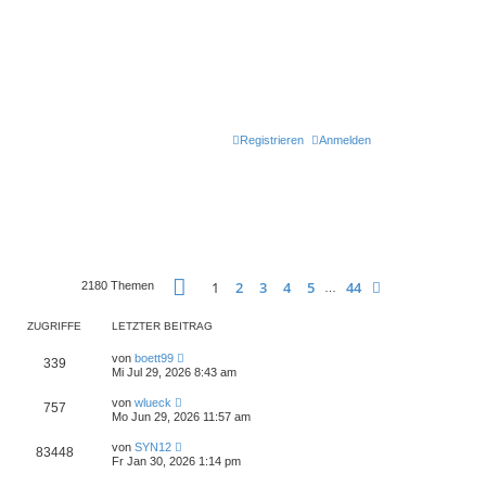
Registrieren
Anmelden
Seite
1
von
44
1
2
3
4
5
44
Nächste
2180 Themen
…
ZUGRIFFE
LETZTER BEITRAG
von
boett99
339
Mi Jul 29, 2026 8:43 am
von
wlueck
757
Mo Jun 29, 2026 11:57 am
von
SYN12
83448
Fr Jan 30, 2026 1:14 pm