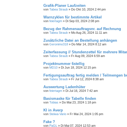
Grafik-Planer Laufzeiten
von
Tabea Straub
»
Do Okt 10, 2024 2:44 pm
Warnzyklen für bestimmte Artikel
von
feiertagm
»
Di Sep 03, 2024 2:08 pm
Bezug der Rahmenauftragsnr. auf Rechnung
von
Tabea Straub
»
Mo Aug 26, 2024 11:11 am
Zusätzliche Datei an Bestellung anhängen
von
Geronimo318
»
Do Mär 14, 2024 8:12 am
Zeiterfassung // Stundenzettel für mehrere Mita
von
Tabea Straub
»
Fr Aug 09, 2024 6:59 am
Projektnummer 6stellig
von
MD10
»
Di Jun 18, 2024 12:15 pm
Fertigungsauftrag fertig melden / Teilmengen 
von
Tabea Straub
»
Fr Jul 12, 2024 8:38 am
Auswertung Ladenhüter
von
feiertagm
»
Di Jul 16, 2024 7:42 am
Basismaske für Tabelle finden
von
Tobias
»
Do Mai 23, 2024 1:18 pm
KI in Averp
von
Steiwa-Vario
»
Fr Mai 24, 2024 1:05 pm
Fake ?
von
PaGL
»
Di Mai 07, 2024 12:53 am