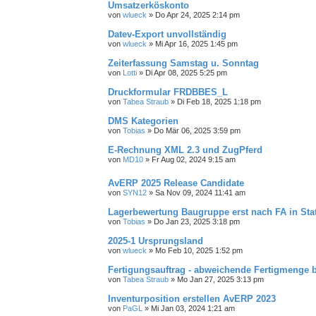
Umsatzerköskonto
von
wlueck
»
Do Apr 24, 2025 2:14 pm
Datev-Export unvollständig
von
wlueck
»
Mi Apr 16, 2025 1:45 pm
Zeiterfassung Samstag u. Sonntag
von
Lotti
»
Di Apr 08, 2025 5:25 pm
Druckformular FRDBBES_L
von
Tabea Straub
»
Di Feb 18, 2025 1:18 pm
DMS Kategorien
von
Tobias
»
Do Mär 06, 2025 3:59 pm
E-Rechnung XML 2.3 und ZugPferd
von
MD10
»
Fr Aug 02, 2024 9:15 am
AvERP 2025 Release Candidate
von
SYN12
»
Sa Nov 09, 2024 11:41 am
Lagerbewertung Baugruppe erst nach FA in Sta
von
Tobias
»
Do Jan 23, 2025 3:18 pm
2025-1 Ursprungsland
von
wlueck
»
Mo Feb 10, 2025 1:52 pm
Fertigungsauftrag - abweichende Fertigmenge 
von
Tabea Straub
»
Mo Jan 27, 2025 3:13 pm
Inventurposition erstellen AvERP 2023
von
PaGL
»
Mi Jan 03, 2024 1:21 am