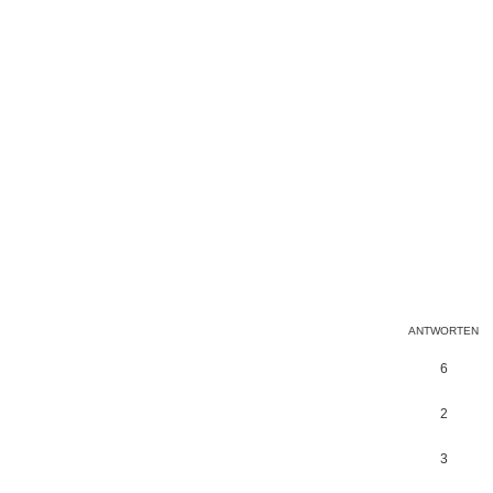
ANTWORTEN
6
2
3