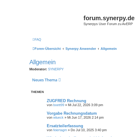
forum.synerpy.de
Synerpys User Forum zu AvERP
FAQ
Foren-Übersicht
Synerpy Anwender
Allgemein
Allgemein
Moderator:
SYNERPY
Neues Thema
THEMEN
ZUGFRED Rechnung
von
boett99
»
Mi Jul 22, 2026 3:09 pm
Vorgabe Rechnungsdatum
von
wlueck
»
Mi Jun 17, 2026 2:14 pm
Ersatzteilerfassung
von
feiertagm
»
Do Jul 10, 2025 3:40 pm