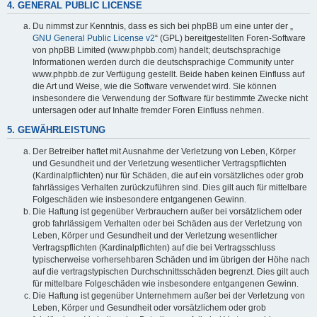
4. GENERAL PUBLIC LICENSE
Du nimmst zur Kenntnis, dass es sich bei phpBB um eine unter der „
GNU General Public License v2
“ (GPL) bereitgestellten Foren-Software
von phpBB Limited (www.phpbb.com) handelt; deutschsprachige
Informationen werden durch die deutschsprachige Community unter
www.phpbb.de zur Verfügung gestellt. Beide haben keinen Einfluss auf
die Art und Weise, wie die Software verwendet wird. Sie können
insbesondere die Verwendung der Software für bestimmte Zwecke nicht
untersagen oder auf Inhalte fremder Foren Einfluss nehmen.
5. GEWÄHRLEISTUNG
Der Betreiber haftet mit Ausnahme der Verletzung von Leben, Körper
und Gesundheit und der Verletzung wesentlicher Vertragspflichten
(Kardinalpflichten) nur für Schäden, die auf ein vorsätzliches oder grob
fahrlässiges Verhalten zurückzuführen sind. Dies gilt auch für mittelbare
Folgeschäden wie insbesondere entgangenen Gewinn.
Die Haftung ist gegenüber Verbrauchern außer bei vorsätzlichem oder
grob fahrlässigem Verhalten oder bei Schäden aus der Verletzung von
Leben, Körper und Gesundheit und der Verletzung wesentlicher
Vertragspflichten (Kardinalpflichten) auf die bei Vertragsschluss
typischerweise vorhersehbaren Schäden und im übrigen der Höhe nach
auf die vertragstypischen Durchschnittsschäden begrenzt. Dies gilt auch
für mittelbare Folgeschäden wie insbesondere entgangenen Gewinn.
Die Haftung ist gegenüber Unternehmern außer bei der Verletzung von
Leben, Körper und Gesundheit oder vorsätzlichem oder grob