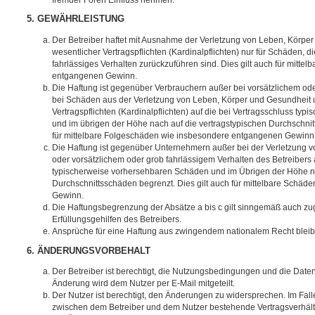
5. GEWÄHRLEISTUNG
Der Betreiber haftet mit Ausnahme der Verletzung von Leben, Körpe
wesentlicher Vertragspflichten (Kardinalpflichten) nur für Schäden, di
fahrlässiges Verhalten zurückzuführen sind. Dies gilt auch für mitt
entgangenen Gewinn.
Die Haftung ist gegenüber Verbrauchern außer bei vorsätzlichem ode
bei Schäden aus der Verletzung von Leben, Körper und Gesundheit u
Vertragspflichten (Kardinalpflichten) auf die bei Vertragsschluss t
und im übrigen der Höhe nach auf die vertragstypischen Durchschnit
für mittelbare Folgeschäden wie insbesondere entgangenen Gewinn
Die Haftung ist gegenüber Unternehmern außer bei der Verletzung 
oder vorsätzlichem oder grob fahrlässigem Verhalten des Betreibers 
typischerweise vorhersehbaren Schäden und im Übrigen der Höhe na
Durchschnittsschäden begrenzt. Dies gilt auch für mittelbare Schä
Gewinn.
Die Haftungsbegrenzung der Absätze a bis c gilt sinngemäß auch zug
Erfüllungsgehilfen des Betreibers.
Ansprüche für eine Haftung aus zwingendem nationalem Recht bleib
6. ÄNDERUNGSVORBEHALT
Der Betreiber ist berechtigt, die Nutzungsbedingungen und die Date
Änderung wird dem Nutzer per E-Mail mitgeteilt.
Der Nutzer ist berechtigt, den Änderungen zu widersprechen. Im Fall
zwischen dem Betreiber und dem Nutzer bestehende Vertragsverhältni