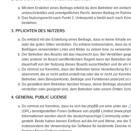
Mit dem Erstellen eines Beitrags erteilst du dem Betreiber ein einfach
unbeschränktes und unentgeltliches Recht, deinen Beitrag im Rahm
Das Nutzungsrecht nach Punkt 2, Unterpunkt a bleibt auch nach Kü
bestehen.
3. PFLICHTEN DES NUTZERS
Du erklärst mit der Erstellung eines Beitrags, dass er keine Inhalte e
oder die guten Sitten verstoßen. Du erklärst insbesondere, dass du da
Beiträgen verwendeten Links und Bilder zu setzen bzw. zu verwende
Der Betreiber des Boards übt das Hausrecht aus. Bei Verstößen g
oder anderer im Board veröffentlichten Regeln kann der Betreiber 
dauerhaft von der Nutzung dieses Boards ausschließen und dir ein H
Du nimmst zur Kenntnis, dass der Betreiber keine Verantwortung für d
übernimmt, die er nicht selbst erstellt hat oder die er nicht zur Ken
Betreiber, dein Benutzerkonto, Beiträge und Funktionen jederzeit zu 
Du gestattest dem Betreiber darüber hinaus, deine Beiträge abzuände
verstoßen oder geeignet sind, dem Betreiber oder einem Dritten Sc
4. GENERAL PUBLIC LICENSE
Du nimmst zur Kenntnis, dass es sich bei phpBB um eine unter der „
G
(GPL) bereitgestellten Foren-Software von phpBB Limited (www.php
Informationen werden durch die deutschsprachige Community unter
gestellt. Beide haben keinen Einfluss auf die Art und Weise, wie die
insbesondere die Verwendung der Software für bestimmte Zwecke nic
fremder Foren Einfluss nehmen.