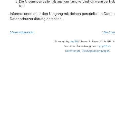
Die Änderungen gelten als anerkannt und verbindlich, wenn der Nu
hat.
Informationen über den Umgang mit deinen persönlichen Daten s
Datenschutzerklärung enthalten.
Foren-Übersicht
Alle Coo
Powered by
phpBB
® Forum Software © phpBB Lim
Deutsche Übersetzung durch
phpBB.de
Datenschutz
|
Nutzungsbedingungen