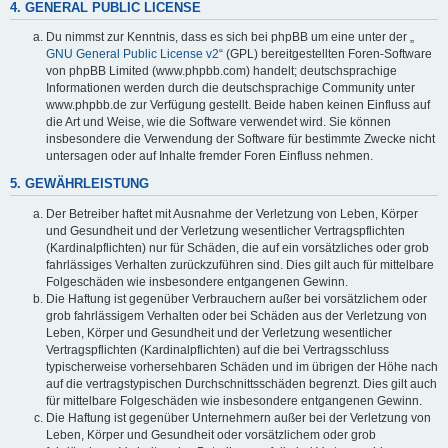
4. GENERAL PUBLIC LICENSE
Du nimmst zur Kenntnis, dass es sich bei phpBB um eine unter der „
GNU General Public License v2
“ (GPL) bereitgestellten Foren-Software
von phpBB Limited (www.phpbb.com) handelt; deutschsprachige
Informationen werden durch die deutschsprachige Community unter
www.phpbb.de zur Verfügung gestellt. Beide haben keinen Einfluss auf
die Art und Weise, wie die Software verwendet wird. Sie können
insbesondere die Verwendung der Software für bestimmte Zwecke nicht
untersagen oder auf Inhalte fremder Foren Einfluss nehmen.
5. GEWÄHRLEISTUNG
Der Betreiber haftet mit Ausnahme der Verletzung von Leben, Körper
und Gesundheit und der Verletzung wesentlicher Vertragspflichten
(Kardinalpflichten) nur für Schäden, die auf ein vorsätzliches oder grob
fahrlässiges Verhalten zurückzuführen sind. Dies gilt auch für mittelbare
Folgeschäden wie insbesondere entgangenen Gewinn.
Die Haftung ist gegenüber Verbrauchern außer bei vorsätzlichem oder
grob fahrlässigem Verhalten oder bei Schäden aus der Verletzung von
Leben, Körper und Gesundheit und der Verletzung wesentlicher
Vertragspflichten (Kardinalpflichten) auf die bei Vertragsschluss
typischerweise vorhersehbaren Schäden und im übrigen der Höhe nach
auf die vertragstypischen Durchschnittsschäden begrenzt. Dies gilt auch
für mittelbare Folgeschäden wie insbesondere entgangenen Gewinn.
Die Haftung ist gegenüber Unternehmern außer bei der Verletzung von
Leben, Körper und Gesundheit oder vorsätzlichem oder grob