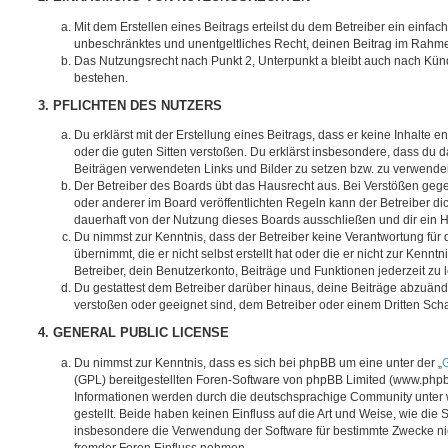
Mit dem Erstellen eines Beitrags erteilst du dem Betreiber ein einfach
unbeschränktes und unentgeltliches Recht, deinen Beitrag im Rahm
Das Nutzungsrecht nach Punkt 2, Unterpunkt a bleibt auch nach Kü
bestehen.
3. PFLICHTEN DES NUTZERS
Du erklärst mit der Erstellung eines Beitrags, dass er keine Inhalte e
oder die guten Sitten verstoßen. Du erklärst insbesondere, dass du da
Beiträgen verwendeten Links und Bilder zu setzen bzw. zu verwende
Der Betreiber des Boards übt das Hausrecht aus. Bei Verstößen g
oder anderer im Board veröffentlichten Regeln kann der Betreiber 
dauerhaft von der Nutzung dieses Boards ausschließen und dir ein H
Du nimmst zur Kenntnis, dass der Betreiber keine Verantwortung für d
übernimmt, die er nicht selbst erstellt hat oder die er nicht zur Ken
Betreiber, dein Benutzerkonto, Beiträge und Funktionen jederzeit zu 
Du gestattest dem Betreiber darüber hinaus, deine Beiträge abzuände
verstoßen oder geeignet sind, dem Betreiber oder einem Dritten Sc
4. GENERAL PUBLIC LICENSE
Du nimmst zur Kenntnis, dass es sich bei phpBB um eine unter der „
G
(GPL) bereitgestellten Foren-Software von phpBB Limited (www.php
Informationen werden durch die deutschsprachige Community unter
gestellt. Beide haben keinen Einfluss auf die Art und Weise, wie die
insbesondere die Verwendung der Software für bestimmte Zwecke nic
fremder Foren Einfluss nehmen.