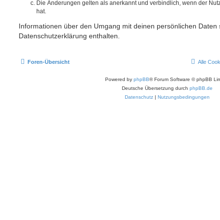
Die Änderungen gelten als anerkannt und verbindlich, wenn der Nu
hat.
Informationen über den Umgang mit deinen persönlichen Daten s
Datenschutzerklärung enthalten.
Foren-Übersicht
Alle Coo
Powered by
phpBB
® Forum Software © phpBB Lim
Deutsche Übersetzung durch
phpBB.de
Datenschutz
|
Nutzungsbedingungen