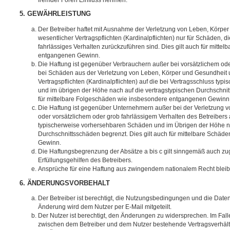
5. GEWÄHRLEISTUNG
Der Betreiber haftet mit Ausnahme der Verletzung von Leben, Körpe
wesentlicher Vertragspflichten (Kardinalpflichten) nur für Schäden, di
fahrlässiges Verhalten zurückzuführen sind. Dies gilt auch für mitt
entgangenen Gewinn.
Die Haftung ist gegenüber Verbrauchern außer bei vorsätzlichem ode
bei Schäden aus der Verletzung von Leben, Körper und Gesundheit u
Vertragspflichten (Kardinalpflichten) auf die bei Vertragsschluss t
und im übrigen der Höhe nach auf die vertragstypischen Durchschnit
für mittelbare Folgeschäden wie insbesondere entgangenen Gewinn
Die Haftung ist gegenüber Unternehmern außer bei der Verletzung 
oder vorsätzlichem oder grob fahrlässigem Verhalten des Betreibers 
typischerweise vorhersehbaren Schäden und im Übrigen der Höhe na
Durchschnittsschäden begrenzt. Dies gilt auch für mittelbare Schä
Gewinn.
Die Haftungsbegrenzung der Absätze a bis c gilt sinngemäß auch zug
Erfüllungsgehilfen des Betreibers.
Ansprüche für eine Haftung aus zwingendem nationalem Recht bleib
6. ÄNDERUNGSVORBEHALT
Der Betreiber ist berechtigt, die Nutzungsbedingungen und die Date
Änderung wird dem Nutzer per E-Mail mitgeteilt.
Der Nutzer ist berechtigt, den Änderungen zu widersprechen. Im Fall
zwischen dem Betreiber und dem Nutzer bestehende Vertragsverhältni