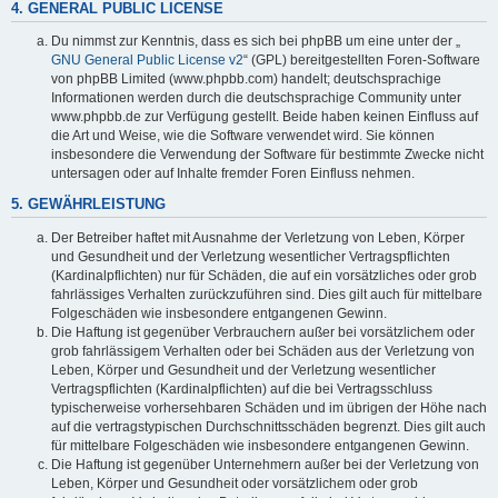
4. GENERAL PUBLIC LICENSE
Du nimmst zur Kenntnis, dass es sich bei phpBB um eine unter der „
GNU General Public License v2
“ (GPL) bereitgestellten Foren-Software
von phpBB Limited (www.phpbb.com) handelt; deutschsprachige
Informationen werden durch die deutschsprachige Community unter
www.phpbb.de zur Verfügung gestellt. Beide haben keinen Einfluss auf
die Art und Weise, wie die Software verwendet wird. Sie können
insbesondere die Verwendung der Software für bestimmte Zwecke nicht
untersagen oder auf Inhalte fremder Foren Einfluss nehmen.
5. GEWÄHRLEISTUNG
Der Betreiber haftet mit Ausnahme der Verletzung von Leben, Körper
und Gesundheit und der Verletzung wesentlicher Vertragspflichten
(Kardinalpflichten) nur für Schäden, die auf ein vorsätzliches oder grob
fahrlässiges Verhalten zurückzuführen sind. Dies gilt auch für mittelbare
Folgeschäden wie insbesondere entgangenen Gewinn.
Die Haftung ist gegenüber Verbrauchern außer bei vorsätzlichem oder
grob fahrlässigem Verhalten oder bei Schäden aus der Verletzung von
Leben, Körper und Gesundheit und der Verletzung wesentlicher
Vertragspflichten (Kardinalpflichten) auf die bei Vertragsschluss
typischerweise vorhersehbaren Schäden und im übrigen der Höhe nach
auf die vertragstypischen Durchschnittsschäden begrenzt. Dies gilt auch
für mittelbare Folgeschäden wie insbesondere entgangenen Gewinn.
Die Haftung ist gegenüber Unternehmern außer bei der Verletzung von
Leben, Körper und Gesundheit oder vorsätzlichem oder grob