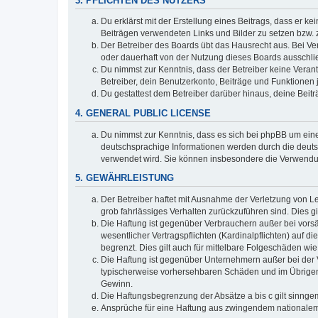
3. PFLICHTEN DES NUTZERS
Du erklärst mit der Erstellung eines Beitrags, dass er ke
Beiträgen verwendeten Links und Bilder zu setzen bzw.
Der Betreiber des Boards übt das Hausrecht aus. Bei V
oder dauerhaft von der Nutzung dieses Boards ausschlie
Du nimmst zur Kenntnis, dass der Betreiber keine Verantw
Betreiber, dein Benutzerkonto, Beiträge und Funktionen 
Du gestattest dem Betreiber darüber hinaus, deine Beit
4. GENERAL PUBLIC LICENSE
Du nimmst zur Kenntnis, dass es sich bei phpBB um eine
deutschsprachige Informationen werden durch die deuts
verwendet wird. Sie können insbesondere die Verwendun
5. GEWÄHRLEISTUNG
Der Betreiber haftet mit Ausnahme der Verletzung von Le
grob fahrlässiges Verhalten zurückzuführen sind. Dies 
Die Haftung ist gegenüber Verbrauchern außer bei vors
wesentlicher Vertragspflichten (Kardinalpflichten) auf
begrenzt. Dies gilt auch für mittelbare Folgeschäden 
Die Haftung ist gegenüber Unternehmern außer bei der V
typischerweise vorhersehbaren Schäden und im Übrigen 
Gewinn.
Die Haftungsbegrenzung der Absätze a bis c gilt sinnge
Ansprüche für eine Haftung aus zwingendem nationalem