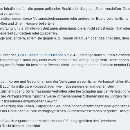
ine Inhalte enthält, die gegen geltendes Recht oder die guten Sitten verstoßen. Du 
 zu verwenden.
erstößen gegen diese Nutzungsbedingungen oder anderer im Board veröffentlichte
ßen und dir ein Hausverbot erteilen.
ortung für die Inhalte von Beiträgen übernimmt, die er nicht selbst erstellt hat od
jederzeit zu löschen oder zu sperren.
räge abzuändern, sofern sie gegen o. g. Regeln verstoßen oder geeignet sind, dem
 unter der „
GNU General Public License v2
“ (GPL) bereitgestellten Foren-Softwa
chsprachige Community unter www.phpbb.de zur Verfügung gestellt. Beide haben ke
g der Software für bestimmte Zwecke nicht untersagen oder auf Inhalte fremder F
ben, Körper und Gesundheit und der Verletzung wesentlicher Vertragspflichten (Kard
gilt auch für mittelbare Folgeschäden wie insbesondere entgangenen Gewinn.
ätzlichem oder grob fahrlässigem Verhalten oder bei Schäden aus der Verletzung 
 die bei Vertragsschluss typischerweise vorhersehbaren Schäden und im übrigen de
wie insbesondere entgangenen Gewinn.
erletzung von Leben, Körper und Gesundheit oder vorsätzlichem oder grob fahrläs
der Höhe nach auf die vertragstypischen Durchschnittsschäden begrenzt. Dies gi
mäß auch zugunsten der Mitarbeiter und Erfüllungsgehilfen des Betreibers.
 Recht bleiben unberührt.