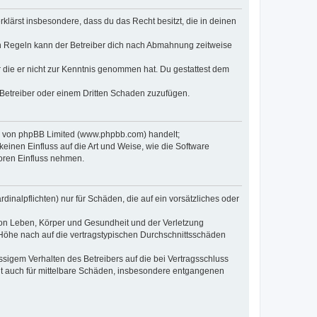
erklärst insbesondere, dass du das Recht besitzt, die in deinen
n Regeln kann der Betreiber dich nach Abmahnung zeitweise
er die er nicht zur Kenntnis genommen hat. Du gestattest dem
 Betreiber oder einem Dritten Schaden zuzufügen.
re von phpBB Limited (www.phpbb.com) handelt;
inen Einfluss auf die Art und Weise, wie die Software
oren Einfluss nehmen.
inalpflichten) nur für Schäden, die auf ein vorsätzliches oder
von Leben, Körper und Gesundheit und der Verletzung
r Höhe nach auf die vertragstypischen Durchschnittsschäden
sigem Verhalten des Betreibers auf die bei Vertragsschluss
lt auch für mittelbare Schäden, insbesondere entgangenen