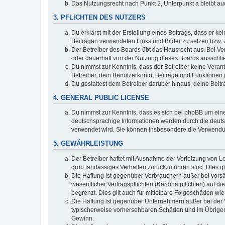
Das Nutzungsrecht nach Punkt 2, Unterpunkt a bleibt 
3. PFLICHTEN DES NUTZERS
Du erklärst mit der Erstellung eines Beitrags, dass er ke
Beiträgen verwendeten Links und Bilder zu setzen bzw.
Der Betreiber des Boards übt das Hausrecht aus. Bei V
oder dauerhaft von der Nutzung dieses Boards ausschlie
Du nimmst zur Kenntnis, dass der Betreiber keine Verantw
Betreiber, dein Benutzerkonto, Beiträge und Funktionen 
Du gestattest dem Betreiber darüber hinaus, deine Beit
4. GENERAL PUBLIC LICENSE
Du nimmst zur Kenntnis, dass es sich bei phpBB um eine
deutschsprachige Informationen werden durch die deuts
verwendet wird. Sie können insbesondere die Verwendun
5. GEWÄHRLEISTUNG
Der Betreiber haftet mit Ausnahme der Verletzung von Le
grob fahrlässiges Verhalten zurückzuführen sind. Dies 
Die Haftung ist gegenüber Verbrauchern außer bei vors
wesentlicher Vertragspflichten (Kardinalpflichten) auf
begrenzt. Dies gilt auch für mittelbare Folgeschäden 
Die Haftung ist gegenüber Unternehmern außer bei der V
typischerweise vorhersehbaren Schäden und im Übrigen 
Gewinn.