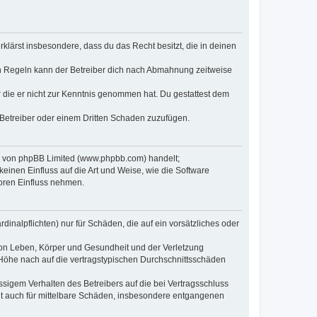
erklärst insbesondere, dass du das Recht besitzt, die in deinen
n Regeln kann der Betreiber dich nach Abmahnung zeitweise
er die er nicht zur Kenntnis genommen hat. Du gestattest dem
 Betreiber oder einem Dritten Schaden zuzufügen.
re von phpBB Limited (www.phpbb.com) handelt;
inen Einfluss auf die Art und Weise, wie die Software
oren Einfluss nehmen.
inalpflichten) nur für Schäden, die auf ein vorsätzliches oder
von Leben, Körper und Gesundheit und der Verletzung
r Höhe nach auf die vertragstypischen Durchschnittsschäden
sigem Verhalten des Betreibers auf die bei Vertragsschluss
lt auch für mittelbare Schäden, insbesondere entgangenen