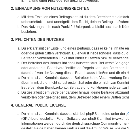
Einhaltung einer Frist jederzeit gekündigt werden.
2. EINRÄUMUNG VON NUTZUNGSRECHTEN
Mit dem Erstellen eines Beitrags erteilst du dem Betreiber ein einfach
unbeschränktes und unentgeltliches Recht, deinen Beitrag im Rahm
Das Nutzungsrecht nach Punkt 2, Unterpunkt a bleibt auch nach Kü
bestehen.
3. PFLICHTEN DES NUTZERS
Du erklärst mit der Erstellung eines Beitrags, dass er keine Inhalte e
oder die guten Sitten verstoßen. Du erklärst insbesondere, dass du da
Beiträgen verwendeten Links und Bilder zu setzen bzw. zu verwende
Der Betreiber des Boards übt das Hausrecht aus. Bei Verstößen g
oder anderer im Board veröffentlichten Regeln kann der Betreiber 
dauerhaft von der Nutzung dieses Boards ausschließen und dir ein H
Du nimmst zur Kenntnis, dass der Betreiber keine Verantwortung für d
übernimmt, die er nicht selbst erstellt hat oder die er nicht zur Ken
Betreiber, dein Benutzerkonto, Beiträge und Funktionen jederzeit zu 
Du gestattest dem Betreiber darüber hinaus, deine Beiträge abzuände
verstoßen oder geeignet sind, dem Betreiber oder einem Dritten Sc
4. GENERAL PUBLIC LICENSE
Du nimmst zur Kenntnis, dass es sich bei phpBB um eine unter der „
G
(GPL) bereitgestellten Foren-Software von phpBB Limited (www.php
Informationen werden durch die deutschsprachige Community unter
gestellt. Beide haben keinen Einfluss auf die Art und Weise, wie die