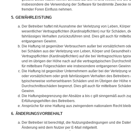
insbesondere die Verwendung der Software für bestimmte Zwecke nic
fremder Foren Einfluss nehmen.
5. GEWÄHRLEISTUNG
Der Betreiber haftet mit Ausnahme der Verletzung von Leben, Körpe
wesentlicher Vertragspflichten (Kardinalpflichten) nur für Schäden, di
fahrlässiges Verhalten zurückzuführen sind. Dies gilt auch für mitt
entgangenen Gewinn.
Die Haftung ist gegenüber Verbrauchern außer bei vorsätzlichem ode
bei Schäden aus der Verletzung von Leben, Körper und Gesundheit u
Vertragspflichten (Kardinalpflichten) auf die bei Vertragsschluss t
und im übrigen der Höhe nach auf die vertragstypischen Durchschnit
für mittelbare Folgeschäden wie insbesondere entgangenen Gewinn
Die Haftung ist gegenüber Unternehmern außer bei der Verletzung 
oder vorsätzlichem oder grob fahrlässigem Verhalten des Betreibers 
typischerweise vorhersehbaren Schäden und im Übrigen der Höhe na
Durchschnittsschäden begrenzt. Dies gilt auch für mittelbare Schä
Gewinn.
Die Haftungsbegrenzung der Absätze a bis c gilt sinngemäß auch zug
Erfüllungsgehilfen des Betreibers.
Ansprüche für eine Haftung aus zwingendem nationalem Recht bleib
6. ÄNDERUNGSVORBEHALT
Der Betreiber ist berechtigt, die Nutzungsbedingungen und die Date
Änderung wird dem Nutzer per E-Mail mitgeteilt.