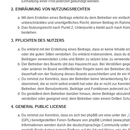
Einhaltung einer Frist jederzeit gekündigt werden.
2. EINRÄUMUNG VON NUTZUNGSRECHTEN
Mit dem Erstellen eines Beitrags erteilst du dem Betreiber ein einfach
unbeschränktes und unentgeltliches Recht, deinen Beitrag im Rahm
Das Nutzungsrecht nach Punkt 2, Unterpunkt a bleibt auch nach Kü
bestehen.
3. PFLICHTEN DES NUTZERS
Du erklärst mit der Erstellung eines Beitrags, dass er keine Inhalte e
oder die guten Sitten verstoßen. Du erklärst insbesondere, dass du da
Beiträgen verwendeten Links und Bilder zu setzen bzw. zu verwende
Der Betreiber des Boards übt das Hausrecht aus. Bei Verstößen g
oder anderer im Board veröffentlichten Regeln kann der Betreiber 
dauerhaft von der Nutzung dieses Boards ausschließen und dir ein H
Du nimmst zur Kenntnis, dass der Betreiber keine Verantwortung für d
übernimmt, die er nicht selbst erstellt hat oder die er nicht zur Ken
Betreiber, dein Benutzerkonto, Beiträge und Funktionen jederzeit zu 
Du gestattest dem Betreiber darüber hinaus, deine Beiträge abzuände
verstoßen oder geeignet sind, dem Betreiber oder einem Dritten Sc
4. GENERAL PUBLIC LICENSE
Du nimmst zur Kenntnis, dass es sich bei phpBB um eine unter der „
G
(GPL) bereitgestellten Foren-Software von phpBB Limited (www.php
Informationen werden durch die deutschsprachige Community unter