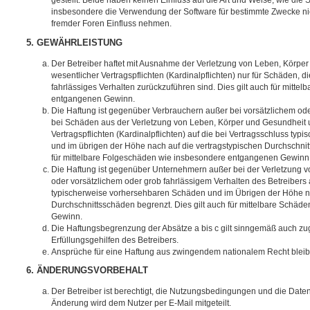
gestellt. Beide haben keinen Einfluss auf die Art und Weise, wie die
insbesondere die Verwendung der Software für bestimmte Zwecke nic
fremder Foren Einfluss nehmen.
5. GEWÄHRLEISTUNG
Der Betreiber haftet mit Ausnahme der Verletzung von Leben, Körpe
wesentlicher Vertragspflichten (Kardinalpflichten) nur für Schäden, di
fahrlässiges Verhalten zurückzuführen sind. Dies gilt auch für mitt
entgangenen Gewinn.
Die Haftung ist gegenüber Verbrauchern außer bei vorsätzlichem ode
bei Schäden aus der Verletzung von Leben, Körper und Gesundheit u
Vertragspflichten (Kardinalpflichten) auf die bei Vertragsschluss t
und im übrigen der Höhe nach auf die vertragstypischen Durchschnit
für mittelbare Folgeschäden wie insbesondere entgangenen Gewinn
Die Haftung ist gegenüber Unternehmern außer bei der Verletzung 
oder vorsätzlichem oder grob fahrlässigem Verhalten des Betreibers 
typischerweise vorhersehbaren Schäden und im Übrigen der Höhe na
Durchschnittsschäden begrenzt. Dies gilt auch für mittelbare Schä
Gewinn.
Die Haftungsbegrenzung der Absätze a bis c gilt sinngemäß auch zug
Erfüllungsgehilfen des Betreibers.
Ansprüche für eine Haftung aus zwingendem nationalem Recht bleib
6. ÄNDERUNGSVORBEHALT
Der Betreiber ist berechtigt, die Nutzungsbedingungen und die Date
Änderung wird dem Nutzer per E-Mail mitgeteilt.