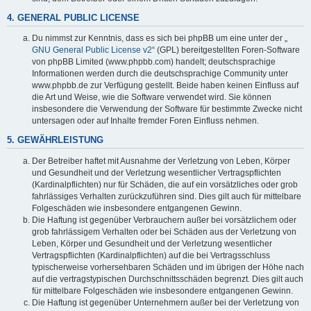
4. GENERAL PUBLIC LICENSE
Du nimmst zur Kenntnis, dass es sich bei phpBB um eine unter der „
GNU General Public License v2
“ (GPL) bereitgestellten Foren-Software
von phpBB Limited (www.phpbb.com) handelt; deutschsprachige
Informationen werden durch die deutschsprachige Community unter
www.phpbb.de zur Verfügung gestellt. Beide haben keinen Einfluss auf
die Art und Weise, wie die Software verwendet wird. Sie können
insbesondere die Verwendung der Software für bestimmte Zwecke nicht
untersagen oder auf Inhalte fremder Foren Einfluss nehmen.
5. GEWÄHRLEISTUNG
Der Betreiber haftet mit Ausnahme der Verletzung von Leben, Körper
und Gesundheit und der Verletzung wesentlicher Vertragspflichten
(Kardinalpflichten) nur für Schäden, die auf ein vorsätzliches oder grob
fahrlässiges Verhalten zurückzuführen sind. Dies gilt auch für mittelbare
Folgeschäden wie insbesondere entgangenen Gewinn.
Die Haftung ist gegenüber Verbrauchern außer bei vorsätzlichem oder
grob fahrlässigem Verhalten oder bei Schäden aus der Verletzung von
Leben, Körper und Gesundheit und der Verletzung wesentlicher
Vertragspflichten (Kardinalpflichten) auf die bei Vertragsschluss
typischerweise vorhersehbaren Schäden und im übrigen der Höhe nach
auf die vertragstypischen Durchschnittsschäden begrenzt. Dies gilt auch
für mittelbare Folgeschäden wie insbesondere entgangenen Gewinn.
Die Haftung ist gegenüber Unternehmern außer bei der Verletzung von