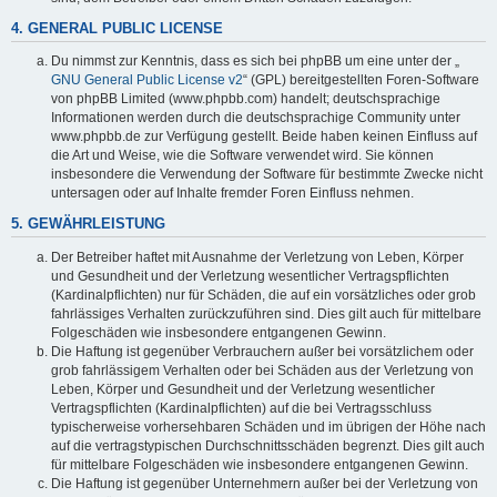
4. GENERAL PUBLIC LICENSE
Du nimmst zur Kenntnis, dass es sich bei phpBB um eine unter der „
GNU General Public License v2
“ (GPL) bereitgestellten Foren-Software
von phpBB Limited (www.phpbb.com) handelt; deutschsprachige
Informationen werden durch die deutschsprachige Community unter
www.phpbb.de zur Verfügung gestellt. Beide haben keinen Einfluss auf
die Art und Weise, wie die Software verwendet wird. Sie können
insbesondere die Verwendung der Software für bestimmte Zwecke nicht
untersagen oder auf Inhalte fremder Foren Einfluss nehmen.
5. GEWÄHRLEISTUNG
Der Betreiber haftet mit Ausnahme der Verletzung von Leben, Körper
und Gesundheit und der Verletzung wesentlicher Vertragspflichten
(Kardinalpflichten) nur für Schäden, die auf ein vorsätzliches oder grob
fahrlässiges Verhalten zurückzuführen sind. Dies gilt auch für mittelbare
Folgeschäden wie insbesondere entgangenen Gewinn.
Die Haftung ist gegenüber Verbrauchern außer bei vorsätzlichem oder
grob fahrlässigem Verhalten oder bei Schäden aus der Verletzung von
Leben, Körper und Gesundheit und der Verletzung wesentlicher
Vertragspflichten (Kardinalpflichten) auf die bei Vertragsschluss
typischerweise vorhersehbaren Schäden und im übrigen der Höhe nach
auf die vertragstypischen Durchschnittsschäden begrenzt. Dies gilt auch
für mittelbare Folgeschäden wie insbesondere entgangenen Gewinn.
Die Haftung ist gegenüber Unternehmern außer bei der Verletzung von