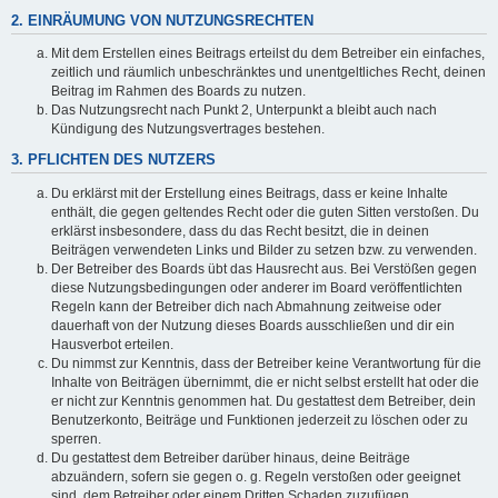
2. EINRÄUMUNG VON NUTZUNGSRECHTEN
Mit dem Erstellen eines Beitrags erteilst du dem Betreiber ein einfaches,
zeitlich und räumlich unbeschränktes und unentgeltliches Recht, deinen
Beitrag im Rahmen des Boards zu nutzen.
Das Nutzungsrecht nach Punkt 2, Unterpunkt a bleibt auch nach
Kündigung des Nutzungsvertrages bestehen.
3. PFLICHTEN DES NUTZERS
Du erklärst mit der Erstellung eines Beitrags, dass er keine Inhalte
enthält, die gegen geltendes Recht oder die guten Sitten verstoßen. Du
erklärst insbesondere, dass du das Recht besitzt, die in deinen
Beiträgen verwendeten Links und Bilder zu setzen bzw. zu verwenden.
Der Betreiber des Boards übt das Hausrecht aus. Bei Verstößen gegen
diese Nutzungsbedingungen oder anderer im Board veröffentlichten
Regeln kann der Betreiber dich nach Abmahnung zeitweise oder
dauerhaft von der Nutzung dieses Boards ausschließen und dir ein
Hausverbot erteilen.
Du nimmst zur Kenntnis, dass der Betreiber keine Verantwortung für die
Inhalte von Beiträgen übernimmt, die er nicht selbst erstellt hat oder die
er nicht zur Kenntnis genommen hat. Du gestattest dem Betreiber, dein
Benutzerkonto, Beiträge und Funktionen jederzeit zu löschen oder zu
sperren.
Du gestattest dem Betreiber darüber hinaus, deine Beiträge
abzuändern, sofern sie gegen o. g. Regeln verstoßen oder geeignet
sind, dem Betreiber oder einem Dritten Schaden zuzufügen.