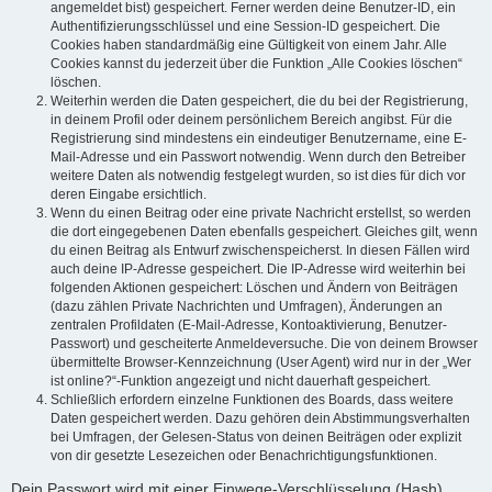
angemeldet bist) gespeichert. Ferner werden deine Benutzer-ID, ein
Authentifizierungsschlüssel und eine Session-ID gespeichert. Die
Cookies haben standardmäßig eine Gültigkeit von einem Jahr. Alle
Cookies kannst du jederzeit über die Funktion „Alle Cookies löschen“
löschen.
Weiterhin werden die Daten gespeichert, die du bei der Registrierung,
in deinem Profil oder deinem persönlichem Bereich angibst. Für die
Registrierung sind mindestens ein eindeutiger Benutzername, eine E-
Mail-Adresse und ein Passwort notwendig. Wenn durch den Betreiber
weitere Daten als notwendig festgelegt wurden, so ist dies für dich vor
deren Eingabe ersichtlich.
Wenn du einen Beitrag oder eine private Nachricht erstellst, so werden
die dort eingegebenen Daten ebenfalls gespeichert. Gleiches gilt, wenn
du einen Beitrag als Entwurf zwischenspeicherst. In diesen Fällen wird
auch deine IP-Adresse gespeichert. Die IP-Adresse wird weiterhin bei
folgenden Aktionen gespeichert: Löschen und Ändern von Beiträgen
(dazu zählen Private Nachrichten und Umfragen), Änderungen an
zentralen Profildaten (E-Mail-Adresse, Kontoaktivierung, Benutzer-
Passwort) und gescheiterte Anmeldeversuche. Die von deinem Browser
übermittelte Browser-Kennzeichnung (User Agent) wird nur in der „Wer
ist online?“-Funktion angezeigt und nicht dauerhaft gespeichert.
Schließlich erfordern einzelne Funktionen des Boards, dass weitere
Daten gespeichert werden. Dazu gehören dein Abstimmungsverhalten
bei Umfragen, der Gelesen-Status von deinen Beiträgen oder explizit
von dir gesetzte Lesezeichen oder Benachrichtigungsfunktionen.
Dein Passwort wird mit einer Einwege-Verschlüsselung (Hash)