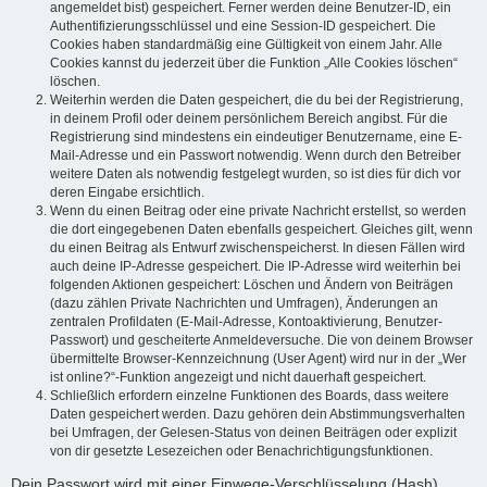
angemeldet bist) gespeichert. Ferner werden deine Benutzer-ID, ein
Authentifizierungsschlüssel und eine Session-ID gespeichert. Die
Cookies haben standardmäßig eine Gültigkeit von einem Jahr. Alle
Cookies kannst du jederzeit über die Funktion „Alle Cookies löschen“
löschen.
Weiterhin werden die Daten gespeichert, die du bei der Registrierung,
in deinem Profil oder deinem persönlichem Bereich angibst. Für die
Registrierung sind mindestens ein eindeutiger Benutzername, eine E-
Mail-Adresse und ein Passwort notwendig. Wenn durch den Betreiber
weitere Daten als notwendig festgelegt wurden, so ist dies für dich vor
deren Eingabe ersichtlich.
Wenn du einen Beitrag oder eine private Nachricht erstellst, so werden
die dort eingegebenen Daten ebenfalls gespeichert. Gleiches gilt, wenn
du einen Beitrag als Entwurf zwischenspeicherst. In diesen Fällen wird
auch deine IP-Adresse gespeichert. Die IP-Adresse wird weiterhin bei
folgenden Aktionen gespeichert: Löschen und Ändern von Beiträgen
(dazu zählen Private Nachrichten und Umfragen), Änderungen an
zentralen Profildaten (E-Mail-Adresse, Kontoaktivierung, Benutzer-
Passwort) und gescheiterte Anmeldeversuche. Die von deinem Browser
übermittelte Browser-Kennzeichnung (User Agent) wird nur in der „Wer
ist online?“-Funktion angezeigt und nicht dauerhaft gespeichert.
Schließlich erfordern einzelne Funktionen des Boards, dass weitere
Daten gespeichert werden. Dazu gehören dein Abstimmungsverhalten
bei Umfragen, der Gelesen-Status von deinen Beiträgen oder explizit
von dir gesetzte Lesezeichen oder Benachrichtigungsfunktionen.
Dein Passwort wird mit einer Einwege-Verschlüsselung (Hash)