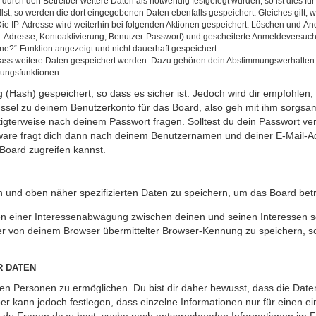
rch den Betreiber weitere Daten als notwendig festgelegt wurden, so ist dies für 
llst, so werden die dort eingegebenen Daten ebenfalls gespeichert. Gleiches gilt, 
Die IP-Adresse wird weiterhin bei folgenden Aktionen gespeichert: Löschen und Än
l-Adresse, Kontoaktivierung, Benutzer-Passwort) und gescheiterte Anmeldeversuch
ine?“-Funktion angezeigt und nicht dauerhaft gespeichert.
 dass weitere Daten gespeichert werden. Dazu gehören dein Abstimmungsverhalten
gungsfunktionen.
(Hash) gespeichert, so dass es sicher ist. Jedoch wird dir empfohlen, 
ssel zu deinem Benutzerkonto für das Board, also geh mit ihm sorgsam
htigterweise nach deinem Passwort fragen. Solltest du dein Passwort v
are fragt dich dann nach deinem Benutzernamen und deiner E-Mail-Ad
Board zugreifen kannst.
en und oben näher spezifizierten Daten zu speichern, um das Board bet
en einer Interessenabwägung zwischen deinen und seinen Interessen sow
r von deinem Browser übermittelter Browser-Kennung zu speichern, so
R DATEN
n Personen zu ermöglichen. Du bist dir daher bewusst, dass die Daten d
ber kann jedoch festlegen, dass einzelne Informationen nur für einen ei