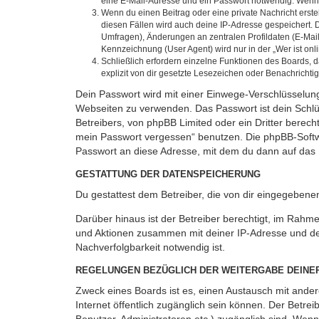
eine E-Mail-Adresse und ein Passwort notwendig. Wenn du
Wenn du einen Beitrag oder eine private Nachricht erste
diesen Fällen wird auch deine IP-Adresse gespeichert. 
Umfragen), Änderungen an zentralen Profildaten (E-Mai
Kennzeichnung (User Agent) wird nur in der „Wer ist onl
Schließlich erfordern einzelne Funktionen des Boards,
explizit von dir gesetzte Lesezeichen oder Benachrichti
Dein Passwort wird mit einer Einwege-Verschlüsselung 
Webseiten zu verwenden. Das Passwort ist dein Schlü
Betreibers, von phpBB Limited oder ein Dritter berec
mein Passwort vergessen“ benutzen. Die phpBB-Softw
Passwort an diese Adresse, mit dem du dann auf das 
GESTATTUNG DER DATENSPEICHERUNG
Du gestattest dem Betreiber, die von dir eingegeben
Darüber hinaus ist der Betreiber berechtigt, im Rahm
und Aktionen zusammen mit deiner IP-Adresse und de
Nachverfolgbarkeit notwendig ist.
REGELUNGEN BEZÜGLICH DER WEITERGABE DEINE
Zweck eines Boards ist es, einen Austausch mit andere
Internet öffentlich zugänglich sein können. Der Betrei