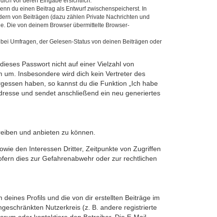
dich vor deren Eingabe ersichtlich.
wenn du einen Beitrag als Entwurf zwischenspeicherst. In
dern von Beiträgen (dazu zählen Private Nachrichten und
e. Die von deinem Browser übermittelte Browser-
 bei Umfragen, der Gelesen-Status von deinen Beiträgen oder
dieses Passwort nicht auf einer Vielzahl von
 um. Insbesondere wird dich kein Vertreter des
ergessen haben, so kannst du die Funktion „Ich habe
resse und sendet anschließend ein neu generiertes
reiben und anbieten zu können.
ie den Interessen Dritter, Zeitpunkte von Zugriffen
fern dies zur Gefahrenabwehr oder zur rechtlichen
eines Profils und die von dir erstellten Beiträge im
ngeschränkten Nutzerkreis (z. B. andere registrierte