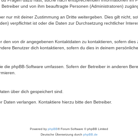
n du Fragen dazu hast, suche nach entsprechenden Informationen im Fo
n Betreiber und von ihm beauftragte Personen (Administratoren) zugäng
r nur mit deiner Zustimmung an Dritte weitergeben. Dies gilt nicht, s
n) verpflichtet ist oder die Daten zur Durchsetzung rechtlicher Interes
er den von dir angegebenen Kontaktdaten zu kontaktieren, sofern dies 
andere Benutzer dich kontaktieren, sofern du dies in deinem persönliche
, die die phpBB-Software umfassen. Sofern der Betreiber in anderen Be
ormieren.
 Daten über dich gespeichert sind.
 Daten verlangen. Kontaktiere hierzu bitte den Betreiber.
Powered by
phpBB
® Forum Software © phpBB Limited
Deutsche Übersetzung durch
phpBB.de