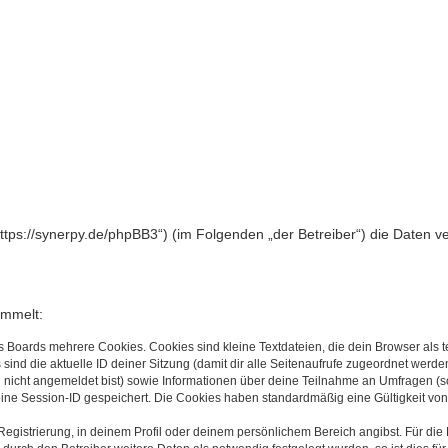
(„https://synerpy.de/phpBB3“) (im Folgenden „der Betreiber“) die Date
ammelt:
s Boards mehrere Cookies. Cookies sind kleine Textdateien, die dein Browser als
 sind die aktuelle ID deiner Sitzung (damit dir alle Seitenaufrufe zugeordnet werd
u nicht angemeldet bist) sowie Informationen über deine Teilnahme an Umfragen (s
eine Session-ID gespeichert. Die Cookies haben standardmäßig eine Gültigkeit von 
Registrierung, in deinem Profil oder deinem persönlichem Bereich angibst. Für di