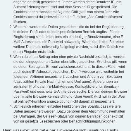
angemeldet bist) gespeichert. Ferner werden deine Benutzer-ID, ein
Authentifizierungsschlüssel und eine Session-ID gespeichert. Die
Cookies haben standardmäßig eine Gültigkeit von einem Jahr. Alle
Cookies kannst du jederzeit über die Funktion „Alle Cookies löschen“
löschen.
Weiterhin werden die Daten gespeichert, die du bei der Registrierung,
in deinem Profil oder deinem persönlichem Bereich angibst. Für die
Registrierung sind mindestens ein eindeutiger Benutzername, eine E-
Mail-Adresse und ein Passwort notwendig. Wenn durch den Betreiber
weitere Daten als notwendig festgelegt wurden, so ist dies für dich vor
deren Eingabe ersichtlich.
Wenn du einen Beitrag oder eine private Nachricht erstellst, so werden
die dort eingegebenen Daten ebenfalls gespeichert. Gleiches gilt, wenn
du einen Beitrag als Entwurf zwischenspeicherst. In diesen Fällen wird
auch deine IP-Adresse gespeichert. Die IP-Adresse wird weiterhin bei
folgenden Aktionen gespeichert: Löschen und Ändern von Beiträgen
(dazu zählen Private Nachrichten und Umfragen), Änderungen an
zentralen Profildaten (E-Mail-Adresse, Kontoaktivierung, Benutzer-
Passwort) und gescheiterte Anmeldeversuche. Die von deinem Browser
übermittelte Browser-Kennzeichnung (User Agent) wird nur in der „Wer
ist online?“-Funktion angezeigt und nicht dauerhaft gespeichert.
Schließlich erfordern einzelne Funktionen des Boards, dass weitere
Daten gespeichert werden. Dazu gehören dein Abstimmungsverhalten
bei Umfragen, der Gelesen-Status von deinen Beiträgen oder explizit
von dir gesetzte Lesezeichen oder Benachrichtigungsfunktionen.
Dein Passwort wird mit einer Einwege-Verschlüsselung (Hash)