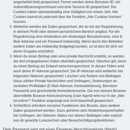
angemeldet bist) gespeichert. Ferner werden deine Benutzer-ID, ein
Authentifizierungsschlüssel und eine Session-ID gespeichert. Die
Cookies haben standardmäßig eine Gültigkeit von einem Jahr. Alle
Cookies kannst du jederzeit über die Funktion „Alle Cookies löschen“
löschen.
Weiterhin werden die Daten gespeichert, die du bei der Registrierung,
in deinem Profil oder deinem persönlichem Bereich angibst. Für die
Registrierung sind mindestens ein eindeutiger Benutzername, eine E-
Mail-Adresse und ein Passwort notwendig. Wenn durch den Betreiber
weitere Daten als notwendig festgelegt wurden, so ist dies für dich vor
deren Eingabe ersichtlich.
Wenn du einen Beitrag oder eine private Nachricht erstellst, so werden
die dort eingegebenen Daten ebenfalls gespeichert. Gleiches gilt, wenn
du einen Beitrag als Entwurf zwischenspeicherst. In diesen Fällen wird
auch deine IP-Adresse gespeichert. Die IP-Adresse wird weiterhin bei
folgenden Aktionen gespeichert: Löschen und Ändern von Beiträgen
(dazu zählen Private Nachrichten und Umfragen), Änderungen an
zentralen Profildaten (E-Mail-Adresse, Kontoaktivierung, Benutzer-
Passwort) und gescheiterte Anmeldeversuche. Die von deinem Browser
übermittelte Browser-Kennzeichnung (User Agent) wird nur in der „Wer
ist online?“-Funktion angezeigt und nicht dauerhaft gespeichert.
Schließlich erfordern einzelne Funktionen des Boards, dass weitere
Daten gespeichert werden. Dazu gehören dein Abstimmungsverhalten
bei Umfragen, der Gelesen-Status von deinen Beiträgen oder explizit
von dir gesetzte Lesezeichen oder Benachrichtigungsfunktionen.
Dein Passwort wird mit einer Einwege-Verschlüsselung (Hash)