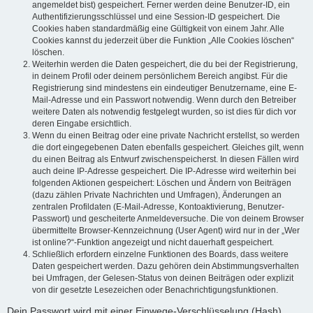
angemeldet bist) gespeichert. Ferner werden deine Benutzer-ID, ein
Authentifizierungsschlüssel und eine Session-ID gespeichert. Die
Cookies haben standardmäßig eine Gültigkeit von einem Jahr. Alle
Cookies kannst du jederzeit über die Funktion „Alle Cookies löschen“
löschen.
Weiterhin werden die Daten gespeichert, die du bei der Registrierung,
in deinem Profil oder deinem persönlichem Bereich angibst. Für die
Registrierung sind mindestens ein eindeutiger Benutzername, eine E-
Mail-Adresse und ein Passwort notwendig. Wenn durch den Betreiber
weitere Daten als notwendig festgelegt wurden, so ist dies für dich vor
deren Eingabe ersichtlich.
Wenn du einen Beitrag oder eine private Nachricht erstellst, so werden
die dort eingegebenen Daten ebenfalls gespeichert. Gleiches gilt, wenn
du einen Beitrag als Entwurf zwischenspeicherst. In diesen Fällen wird
auch deine IP-Adresse gespeichert. Die IP-Adresse wird weiterhin bei
folgenden Aktionen gespeichert: Löschen und Ändern von Beiträgen
(dazu zählen Private Nachrichten und Umfragen), Änderungen an
zentralen Profildaten (E-Mail-Adresse, Kontoaktivierung, Benutzer-
Passwort) und gescheiterte Anmeldeversuche. Die von deinem Browser
übermittelte Browser-Kennzeichnung (User Agent) wird nur in der „Wer
ist online?“-Funktion angezeigt und nicht dauerhaft gespeichert.
Schließlich erfordern einzelne Funktionen des Boards, dass weitere
Daten gespeichert werden. Dazu gehören dein Abstimmungsverhalten
bei Umfragen, der Gelesen-Status von deinen Beiträgen oder explizit
von dir gesetzte Lesezeichen oder Benachrichtigungsfunktionen.
Dein Passwort wird mit einer Einwege-Verschlüsselung (Hash)