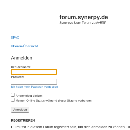
forum.synerpy.de
Synerpys User Forum zu AvERP
FAQ
Foren-Übersicht
Anmelden
Benutzername:
Passwort:
Ich habe mein Passwort vergessen
Angemeldet bleiben
Meinen Online-Status während dieser Sitzung verbergen
REGISTRIEREN
Du musst in diesem Forum registriert sein, um dich anmelden zu können. Di