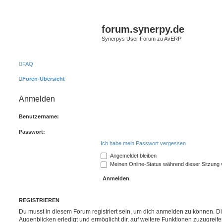
forum.synerpy.de
Synerpys User Forum zu AvERP
FAQ
Foren-Übersicht
Anmelden
Benutzername:
Passwort:
Ich habe mein Passwort vergessen
Angemeldet bleiben
Meinen Online-Status während dieser Sitzung
REGISTRIEREN
Du musst in diesem Forum registriert sein, um dich anmelden zu können. Di
Augenblicken erledigt und ermöglicht dir, auf weitere Funktionen zuzugreif