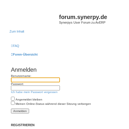
forum.synerpy.de
Synerpys User Forum zu AvERP
Zum Inhalt
FAQ
Foren-Übersicht
Anmelden
Benutzername:
Passwort:
Ich habe mein Passwort vergessen
Angemeldet bleiben
Meinen Online-Status während dieser Sitzung verbergen
REGISTRIEREN