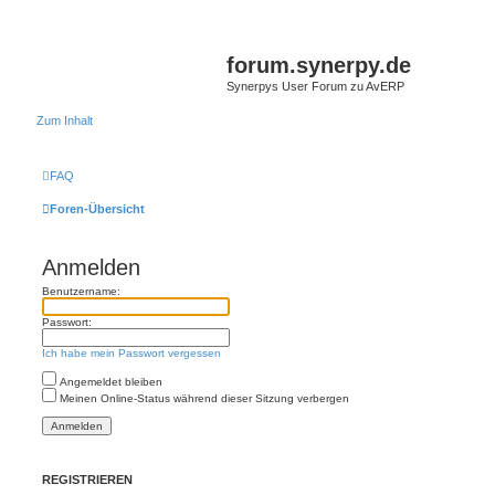
forum.synerpy.de
Synerpys User Forum zu AvERP
Zum Inhalt
FAQ
Foren-Übersicht
Anmelden
Benutzername:
Passwort:
Ich habe mein Passwort vergessen
Angemeldet bleiben
Meinen Online-Status während dieser Sitzung verbergen
REGISTRIEREN