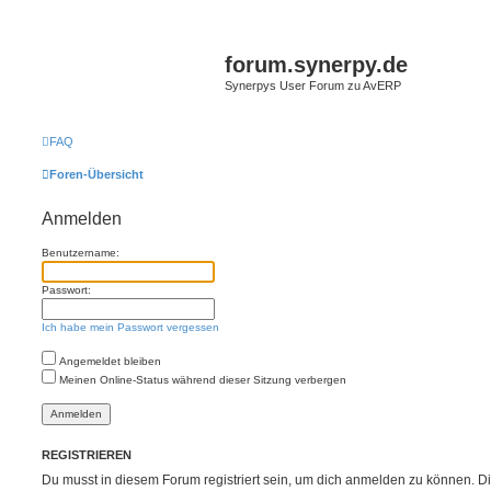
forum.synerpy.de
Synerpys User Forum zu AvERP
FAQ
Foren-Übersicht
Anmelden
Benutzername:
Passwort:
Ich habe mein Passwort vergessen
Angemeldet bleiben
Meinen Online-Status während dieser Sitzung verbergen
REGISTRIEREN
Du musst in diesem Forum registriert sein, um dich anmelden zu können. Di