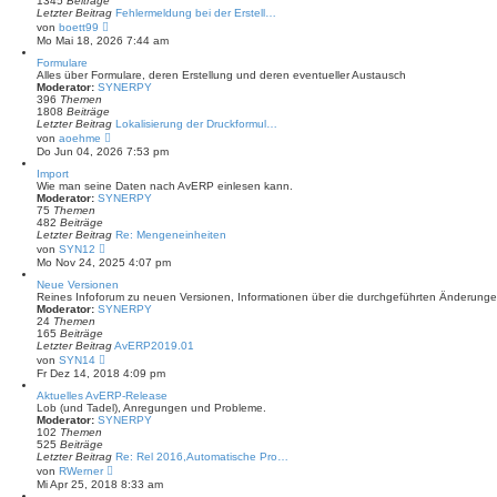
1345
Beiträge
B
Letzter Beitrag
Fehlermeldung bei der Erstell…
e
N
von
boett99
i
e
Mo Mai 18, 2026 7:44 am
t
u
r
e
Formulare
a
s
Alles über Formulare, deren Erstellung und deren eventueller Austausch
g
t
Moderator:
SYNERPY
e
396
Themen
r
1808
Beiträge
B
Letzter Beitrag
Lokalisierung der Druckformul…
e
N
von
aoehme
i
e
Do Jun 04, 2026 7:53 pm
t
u
r
e
Import
a
s
Wie man seine Daten nach AvERP einlesen kann.
g
t
Moderator:
SYNERPY
e
75
Themen
r
482
Beiträge
B
Letzter Beitrag
Re: Mengeneinheiten
e
N
von
SYN12
i
e
Mo Nov 24, 2025 4:07 pm
t
u
r
e
Neue Versionen
a
s
Reines Infoforum zu neuen Versionen, Informationen über die durchgeführten Änderu
g
t
Moderator:
SYNERPY
e
24
Themen
r
165
Beiträge
B
Letzter Beitrag
AvERP2019.01
e
N
von
SYN14
i
e
Fr Dez 14, 2018 4:09 pm
t
u
r
e
Aktuelles AvERP-Release
a
s
Lob (und Tadel), Anregungen und Probleme.
g
t
Moderator:
SYNERPY
e
102
Themen
r
525
Beiträge
B
Letzter Beitrag
Re: Rel 2016,Automatische Pro…
e
N
von
RWerner
i
e
Mi Apr 25, 2018 8:33 am
t
u