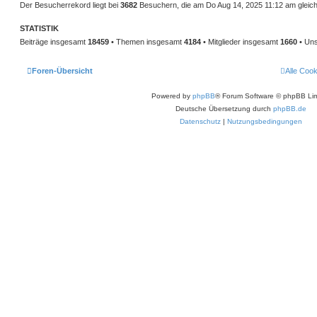
Der Besucherrekord liegt bei
3682
Besuchern, die am Do Aug 14, 2025 11:12 am gleichz
STATISTIK
Beiträge insgesamt
18459
• Themen insgesamt
4184
• Mitglieder insgesamt
1660
• Uns
Foren-Übersicht
Alle Coo
Powered by
phpBB
® Forum Software © phpBB Lim
Deutsche Übersetzung durch
phpBB.de
Datenschutz
|
Nutzungsbedingungen