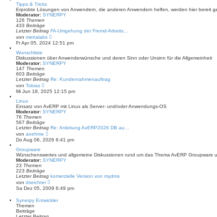
r
e
Tipps & Tricks
a
s
Erprobte Lösungen von Anwendern, die anderen Anwendern helfen, werden hier bereit ges
g
t
Moderator:
SYNERPY
e
126
Themen
r
433
Beiträge
B
Letzter Beitrag
FA-Umgehung der Fremd-Arbeits…
e
N
von
metralabs
i
e
Fr Apr 05, 2024 12:51 pm
t
u
r
e
Wunschliste
a
s
Diskussionen über Anwenderwünsche und deren Sinn oder Unsinn für die Allgemeinheit
g
t
Moderator:
SYNERPY
e
147
Themen
r
603
Beiträge
B
Letzter Beitrag
Re: Kundenrahmenauftrag
e
N
von
Tobias
i
e
Mi Jun 18, 2025 12:15 pm
t
u
r
e
Linux
a
s
Einsatz von AvERP mit Linux als Server- und/oder Anwendungs-OS
g
t
Moderator:
SYNERPY
e
76
Themen
r
567
Beiträge
B
Letzter Beitrag
Re: Anleitung AvERP2026 DB au…
e
N
von
aoehme
i
e
Do Aug 06, 2026 6:41 pm
t
u
r
e
Groupware
a
s
Wünschenswertes und allgemeine Diskussionen rund um das Thema AvERP Groupware un
g
t
Moderator:
SYNERPY
e
23
Themen
r
223
Beiträge
B
Letzter Beitrag
komerzielle Version von mydms
e
N
von
dseichter
i
e
Sa Dez 05, 2009 6:49 pm
t
u
r
e
Synerpy Entwickler
a
s
Themen
g
t
Beiträge
e
Letzter Beitrag