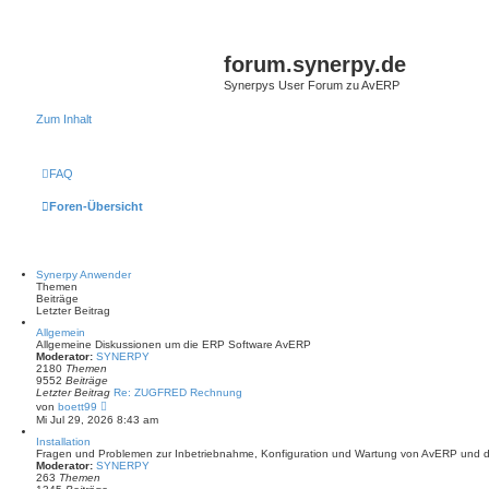
forum.synerpy.de
Synerpys User Forum zu AvERP
Zum Inhalt
FAQ
Foren-Übersicht
Synerpy Anwender
Themen
Beiträge
Letzter Beitrag
Allgemein
Allgemeine Diskussionen um die ERP Software AvERP
Moderator:
SYNERPY
2180
Themen
9552
Beiträge
Letzter Beitrag
Re: ZUGFRED Rechnung
N
von
boett99
e
Mi Jul 29, 2026 8:43 am
u
e
Installation
s
Fragen und Problemen zur Inbetriebnahme, Konfiguration und Wartung von AvERP und 
t
Moderator:
SYNERPY
e
263
Themen
r