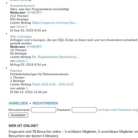
r
B
Entwicklerbereich
e
Alles, was den Programmierer beschäftigt
i
Moderator:
SYNERPY
t
213
Themen
r
954
Beiträge
a
Letzter Beitrag
Object Inspector im Averp Des…
g
N
von
Victor
e
Di Sep 02, 2025 8:54 am
u
e
SQL-Lösungen
s
Anfragen und Lösungen, die per SQL-Script zu lösen sind und von Anwendern entwickelt 
t
gestellt wurden
e
Moderator:
SYNERPY
r
18
Themen
B
66
Beiträge
e
Letzter Beitrag
Re: Registerkarten Bezeichnun…
i
N
von
miboe
t
e
Mi Aug 03, 2016 6:54 pm
r
u
a
e
Patches
g
s
Fehlerbehebungen für Releaseversionen
t
1
Themen
e
1
Beiträge
r
Letzter Beitrag
Patch 2011-A.01 - 2011-A.02
B
N
von
admin
e
e
Di Okt 12, 2010 12:46 pm
i
u
t
e
r
s
ANMELDEN
•
REGISTRIEREN
a
t
g
e
Benutzername:
Passwort:
Ich habe mein Passwort ver
r
B
e
i
t
WER IST ONLINE?
r
Insgesamt sind
a
73
Besucher online :: 3 sichtbare Mitglieder, 0 unsichtbare Mitglieder 
g
Besuchern der letzten 5 Minuten)