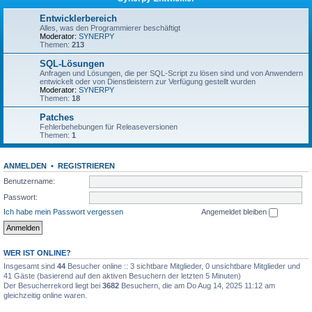
Entwicklerbereich
Alles, was den Programmierer beschäftigt
Moderator:
SYNERPY
Themen:
213
SQL-Lösungen
Anfragen und Lösungen, die per SQL-Script zu lösen sind und von Anwendern
entwickelt oder von Dienstleistern zur Verfügung gestellt wurden
Moderator:
SYNERPY
Themen:
18
Patches
Fehlerbehebungen für Releaseversionen
Themen:
1
ANMELDEN
•
REGISTRIEREN
Benutzername:
Passwort:
Ich habe mein Passwort vergessen
Angemeldet bleiben
WER IST ONLINE?
Insgesamt sind
44
Besucher online :: 3 sichtbare Mitglieder, 0 unsichtbare Mitglieder und
41 Gäste (basierend auf den aktiven Besuchern der letzten 5 Minuten)
Der Besucherrekord liegt bei
3682
Besuchern, die am Do Aug 14, 2025 11:12 am
gleichzeitig online waren.