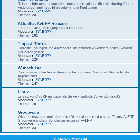
Reines Infoforum zu neuen Versionen, Informationen über die durchgeführten
Änderungen und neue hinzugekommene Funktionen
Moderator:
SYNERPY
Themen:
24
Aktuelles AvERP-Release
Lob (und Tadel), Anregungen und Probleme.
Moderator:
SYNERPY
Themen:
102
Tipps & Tricks
Erprobte Lösungen von Anwendern, die anderen Anwendern helfen, werden
hier bereit gestellt
Moderator:
SYNERPY
Themen:
126
Wunschliste
Diskussionen über Anwenderwünsche und deren Sinn oder Unsinn für die
Allgemeinheit
Moderator:
SYNERPY
Themen:
147
Linux
Einsatz von AvERP mit Linux als Server- und/oder Anwendungs-OS
Moderator:
SYNERPY
Themen:
76
Groupware
Wünschenswertes und allgemeine Diskussionen rund um das Thema AvERP
Groupware und zur Synchronisierung mit AvERP
Moderator:
SYNERPY
Themen:
23
Synerpy Entwickler