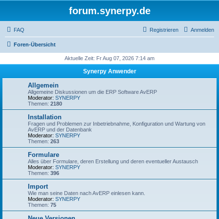
forum.synerpy.de
FAQ
Registrieren
Anmelden
Foren-Übersicht
Aktuelle Zeit: Fr Aug 07, 2026 7:14 am
Synerpy Anwender
Allgemein
Allgemeine Diskussionen um die ERP Software AvERP
Moderator:
SYNERPY
Themen:
2180
Installation
Fragen und Problemen zur Inbetriebnahme, Konfiguration und Wartung von
AvERP und der Datenbank
Moderator:
SYNERPY
Themen:
263
Formulare
Alles über Formulare, deren Erstellung und deren eventueller Austausch
Moderator:
SYNERPY
Themen:
396
Import
Wie man seine Daten nach AvERP einlesen kann.
Moderator:
SYNERPY
Themen:
75
Neue Versionen