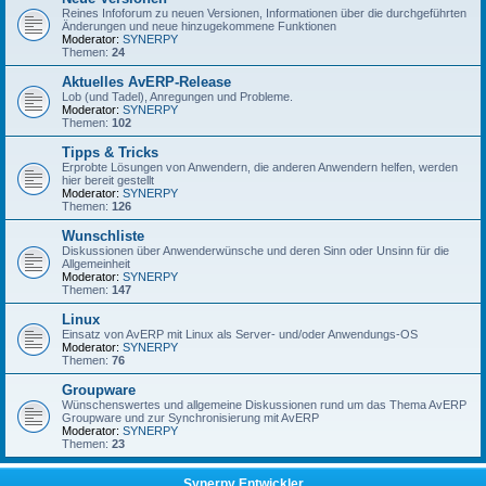
Reines Infoforum zu neuen Versionen, Informationen über die durchgeführten
Änderungen und neue hinzugekommene Funktionen
Moderator:
SYNERPY
Themen:
24
Aktuelles AvERP-Release
Lob (und Tadel), Anregungen und Probleme.
Moderator:
SYNERPY
Themen:
102
Tipps & Tricks
Erprobte Lösungen von Anwendern, die anderen Anwendern helfen, werden
hier bereit gestellt
Moderator:
SYNERPY
Themen:
126
Wunschliste
Diskussionen über Anwenderwünsche und deren Sinn oder Unsinn für die
Allgemeinheit
Moderator:
SYNERPY
Themen:
147
Linux
Einsatz von AvERP mit Linux als Server- und/oder Anwendungs-OS
Moderator:
SYNERPY
Themen:
76
Groupware
Wünschenswertes und allgemeine Diskussionen rund um das Thema AvERP
Groupware und zur Synchronisierung mit AvERP
Moderator:
SYNERPY
Themen:
23
Synerpy Entwickler