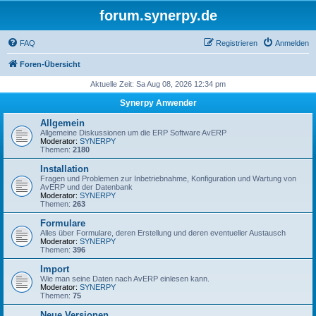
forum.synerpy.de
FAQ
Registrieren
Anmelden
Foren-Übersicht
Aktuelle Zeit: Sa Aug 08, 2026 12:34 pm
Synerpy Anwender
Allgemein
Allgemeine Diskussionen um die ERP Software AvERP
Moderator:
SYNERPY
Themen:
2180
Installation
Fragen und Problemen zur Inbetriebnahme, Konfiguration und Wartung von
AvERP und der Datenbank
Moderator:
SYNERPY
Themen:
263
Formulare
Alles über Formulare, deren Erstellung und deren eventueller Austausch
Moderator:
SYNERPY
Themen:
396
Import
Wie man seine Daten nach AvERP einlesen kann.
Moderator:
SYNERPY
Themen:
75
Neue Versionen