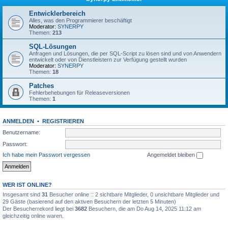
Entwicklerbereich
Alles, was den Programmierer beschäftigt
Moderator:
SYNERPY
Themen:
213
SQL-Lösungen
Anfragen und Lösungen, die per SQL-Script zu lösen sind und von Anwendern
entwickelt oder von Dienstleistern zur Verfügung gestellt wurden
Moderator:
SYNERPY
Themen:
18
Patches
Fehlerbehebungen für Releaseversionen
Themen:
1
ANMELDEN
•
REGISTRIEREN
Benutzername:
Passwort:
Ich habe mein Passwort vergessen
Angemeldet bleiben
WER IST ONLINE?
Insgesamt sind
31
Besucher online :: 2 sichtbare Mitglieder, 0 unsichtbare Mitglieder und
29 Gäste (basierend auf den aktiven Besuchern der letzten 5 Minuten)
Der Besucherrekord liegt bei
3682
Besuchern, die am Do Aug 14, 2025 11:12 am
gleichzeitig online waren.