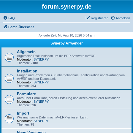
forum.synerpy.de
FAQ
Registrieren
Anmelden
Foren-Übersicht
Aktuelle Zeit: Mo Aug 10, 2026 5:54 am
Synerpy Anwender
Allgemein
Allgemeine Diskussionen um die ERP Software AvERP
Moderator:
SYNERPY
Themen:
2180
Installation
Fragen und Problemen zur Inbetriebnahme, Konfiguration und Wartung von
AvERP und der Datenbank
Moderator:
SYNERPY
Themen:
263
Formulare
Alles über Formulare, deren Erstellung und deren eventueller Austausch
Moderator:
SYNERPY
Themen:
396
Import
Wie man seine Daten nach AvERP einlesen kann.
Moderator:
SYNERPY
Themen:
75
Neue Versionen