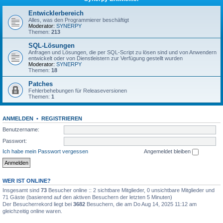
Entwicklerbereich
Alles, was den Programmierer beschäftigt
Moderator:
SYNERPY
Themen:
213
SQL-Lösungen
Anfragen und Lösungen, die per SQL-Script zu lösen sind und von Anwendern
entwickelt oder von Dienstleistern zur Verfügung gestellt wurden
Moderator:
SYNERPY
Themen:
18
Patches
Fehlerbehebungen für Releaseversionen
Themen:
1
ANMELDEN
•
REGISTRIEREN
Benutzername:
Passwort:
Ich habe mein Passwort vergessen
Angemeldet bleiben
WER IST ONLINE?
Insgesamt sind
73
Besucher online :: 2 sichtbare Mitglieder, 0 unsichtbare Mitglieder und
71 Gäste (basierend auf den aktiven Besuchern der letzten 5 Minuten)
Der Besucherrekord liegt bei
3682
Besuchern, die am Do Aug 14, 2025 11:12 am
gleichzeitig online waren.