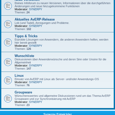
Reines Infoforum zu neuen Versionen, Informationen über die durchgeführten
Änderungen und neue hinzugekommene Funktionen
Moderator:
SYNERPY
Themen:
24
Aktuelles AvERP-Release
Lob (und Tadel), Anregungen und Probleme.
Moderator:
SYNERPY
Themen:
102
Tipps & Tricks
Erprobte Lösungen von Anwendern, die anderen Anwendern helfen, werden
hier bereit gestellt
Moderator:
SYNERPY
Themen:
126
Wunschliste
Diskussionen über Anwenderwünsche und deren Sinn oder Unsinn für die
Allgemeinheit
Moderator:
SYNERPY
Themen:
147
Linux
Einsatz von AvERP mit Linux als Server- und/oder Anwendungs-OS
Moderator:
SYNERPY
Themen:
76
Groupware
Wünschenswertes und allgemeine Diskussionen rund um das Thema AvERP
Groupware und zur Synchronisierung mit AvERP
Moderator:
SYNERPY
Themen:
23
Synerpy Entwickler