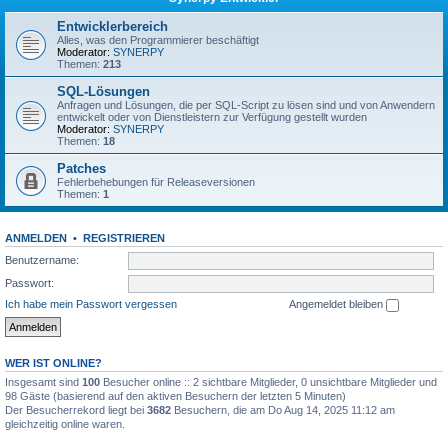
Entwicklerbereich
Alles, was den Programmierer beschäftigt
Moderator:
SYNERPY
Themen:
213
SQL-Lösungen
Anfragen und Lösungen, die per SQL-Script zu lösen sind und von Anwendern
entwickelt oder von Dienstleistern zur Verfügung gestellt wurden
Moderator:
SYNERPY
Themen:
18
Patches
Fehlerbehebungen für Releaseversionen
Themen:
1
ANMELDEN
•
REGISTRIEREN
Benutzername:
Passwort:
Ich habe mein Passwort vergessen
Angemeldet bleiben
WER IST ONLINE?
Insgesamt sind
100
Besucher online :: 2 sichtbare Mitglieder, 0 unsichtbare Mitglieder und
98 Gäste (basierend auf den aktiven Besuchern der letzten 5 Minuten)
Der Besucherrekord liegt bei
3682
Besuchern, die am Do Aug 14, 2025 11:12 am
gleichzeitig online waren.