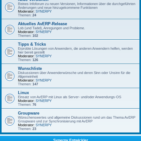
Reines Infoforum zu neuen Versionen, Informationen über die durchgeführten
Änderungen und neue hinzugekommene Funktionen
Moderator:
SYNERPY
Themen:
24
Aktuelles AvERP-Release
Lob (und Tadel), Anregungen und Probleme.
Moderator:
SYNERPY
Themen:
102
Tipps & Tricks
Erprobte Lösungen von Anwendern, die anderen Anwendern helfen, werden
hier bereit gestellt
Moderator:
SYNERPY
Themen:
126
Wunschliste
Diskussionen über Anwenderwünsche und deren Sinn oder Unsinn für die
Allgemeinheit
Moderator:
SYNERPY
Themen:
147
Linux
Einsatz von AvERP mit Linux als Server- und/oder Anwendungs-OS
Moderator:
SYNERPY
Themen:
76
Groupware
Wünschenswertes und allgemeine Diskussionen rund um das Thema AvERP
Groupware und zur Synchronisierung mit AvERP
Moderator:
SYNERPY
Themen:
23
Synerpy Entwickler