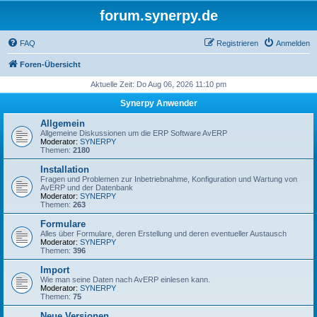
forum.synerpy.de
FAQ
Registrieren
Anmelden
Foren-Übersicht
Aktuelle Zeit: Do Aug 06, 2026 11:10 pm
Synerpy Anwender
Allgemein
Allgemeine Diskussionen um die ERP Software AvERP
Moderator:
SYNERPY
Themen:
2180
Installation
Fragen und Problemen zur Inbetriebnahme, Konfiguration und Wartung von
AvERP und der Datenbank
Moderator:
SYNERPY
Themen:
263
Formulare
Alles über Formulare, deren Erstellung und deren eventueller Austausch
Moderator:
SYNERPY
Themen:
396
Import
Wie man seine Daten nach AvERP einlesen kann.
Moderator:
SYNERPY
Themen:
75
Neue Versionen