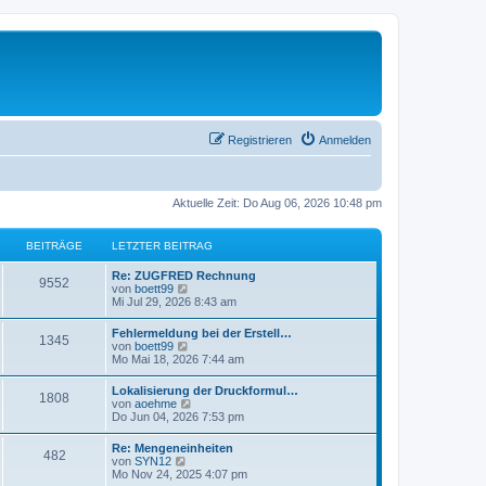
Registrieren
Anmelden
Aktuelle Zeit: Do Aug 06, 2026 10:48 pm
BEITRÄGE
LETZTER BEITRAG
Re: ZUGFRED Rechnung
9552
N
von
boett99
e
Mi Jul 29, 2026 8:43 am
u
e
Fehlermeldung bei der Erstell…
1345
s
N
von
boett99
t
e
Mo Mai 18, 2026 7:44 am
e
u
r
e
Lokalisierung der Druckformul…
B
1808
s
N
von
aoehme
e
t
e
Do Jun 04, 2026 7:53 pm
i
e
u
t
r
e
r
Re: Mengeneinheiten
B
482
s
a
N
von
SYN12
e
t
g
e
Mo Nov 24, 2025 4:07 pm
i
e