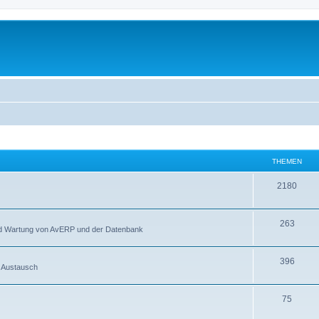
THEMEN
2180
263
und Wartung von AvERP und der Datenbank
396
r Austausch
75