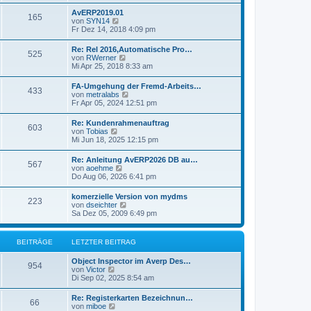
u
t
r
e
r
AvERP2019.01
B
165
s
a
N
von
SYN14
e
t
g
e
Fr Dez 14, 2018 4:09 pm
i
e
u
t
r
e
r
Re: Rel 2016,Automatische Pro…
B
525
s
a
N
von
RWerner
e
t
g
e
Mi Apr 25, 2018 8:33 am
i
e
u
t
r
e
r
FA-Umgehung der Fremd-Arbeits…
B
433
s
a
N
von
metralabs
e
t
g
e
Fr Apr 05, 2024 12:51 pm
i
e
u
t
r
e
r
Re: Kundenrahmenauftrag
B
603
s
a
N
von
Tobias
e
t
g
e
Mi Jun 18, 2025 12:15 pm
i
e
u
t
r
e
r
Re: Anleitung AvERP2026 DB au…
B
567
s
a
N
von
aoehme
e
t
g
e
Do Aug 06, 2026 6:41 pm
i
e
u
t
r
e
r
komerzielle Version von mydms
B
223
s
a
N
von
dseichter
e
t
g
e
Sa Dez 05, 2009 6:49 pm
i
e
u
t
r
e
r
B
s
a
BEITRÄGE
LETZTER BEITRAG
e
t
g
i
e
t
Object Inspector im Averp Des…
r
954
r
N
von
Victor
B
a
e
Di Sep 02, 2025 8:54 am
e
g
u
i
e
t
Re: Registerkarten Bezeichnun…
66
s
r
N
von
miboe
t