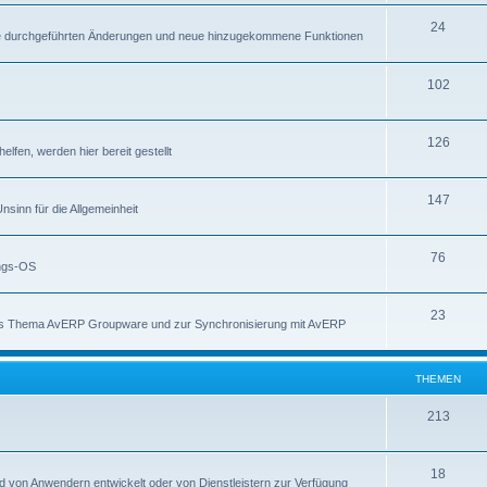
24
die durchgeführten Änderungen und neue hinzugekommene Funktionen
102
126
fen, werden hier bereit gestellt
147
inn für die Allgemeinheit
76
ungs-OS
23
as Thema AvERP Groupware und zur Synchronisierung mit AvERP
THEMEN
213
18
d von Anwendern entwickelt oder von Dienstleistern zur Verfügung