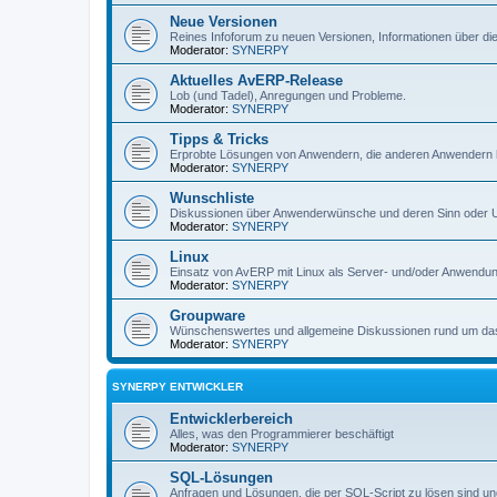
Neue Versionen
Reines Infoforum zu neuen Versionen, Informationen über 
Moderator:
SYNERPY
Aktuelles AvERP-Release
Lob (und Tadel), Anregungen und Probleme.
Moderator:
SYNERPY
Tipps & Tricks
Erprobte Lösungen von Anwendern, die anderen Anwendern hel
Moderator:
SYNERPY
Wunschliste
Diskussionen über Anwenderwünsche und deren Sinn oder Uns
Moderator:
SYNERPY
Linux
Einsatz von AvERP mit Linux als Server- und/oder Anwend
Moderator:
SYNERPY
Groupware
Wünschenswertes und allgemeine Diskussionen rund um d
Moderator:
SYNERPY
SYNERPY ENTWICKLER
Entwicklerbereich
Alles, was den Programmierer beschäftigt
Moderator:
SYNERPY
SQL-Lösungen
Anfragen und Lösungen, die per SQL-Script zu lösen sind un