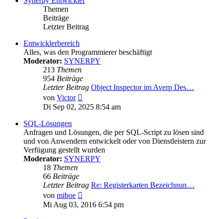
Synerpy Entwickler
Themen
Beiträge
Letzter Beitrag
Entwicklerbereich
Alles, was den Programmierer beschäftigt
Moderator:
SYNERPY
213
Themen
954
Beiträge
Letzter Beitrag
Object Inspector im Averp Des…
Neuester
von
Victor
Beitrag
Di Sep 02, 2025 8:54 am
SQL-Lösungen
Anfragen und Lösungen, die per SQL-Script zu lösen sind
und von Anwendern entwickelt oder von Dienstleistern zur
Verfügung gestellt wurden
Moderator:
SYNERPY
18
Themen
66
Beiträge
Letzter Beitrag
Re: Registerkarten Bezeichnun…
Neuester
von
miboe
Beitrag
Mi Aug 03, 2016 6:54 pm