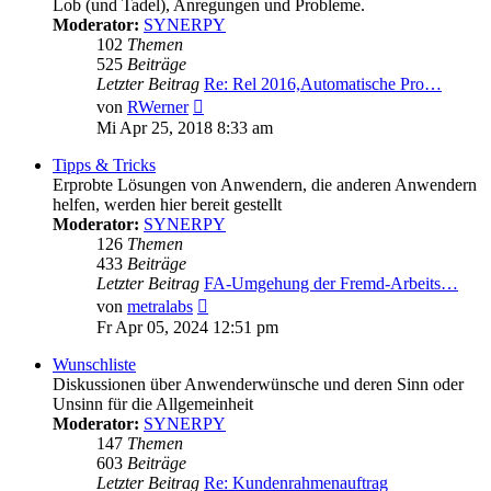
Lob (und Tadel), Anregungen und Probleme.
Moderator:
SYNERPY
102
Themen
525
Beiträge
Letzter Beitrag
Re: Rel 2016,Automatische Pro…
Neuester
von
RWerner
Beitrag
Mi Apr 25, 2018 8:33 am
Tipps & Tricks
Erprobte Lösungen von Anwendern, die anderen Anwendern
helfen, werden hier bereit gestellt
Moderator:
SYNERPY
126
Themen
433
Beiträge
Letzter Beitrag
FA-Umgehung der Fremd-Arbeits…
Neuester
von
metralabs
Beitrag
Fr Apr 05, 2024 12:51 pm
Wunschliste
Diskussionen über Anwenderwünsche und deren Sinn oder
Unsinn für die Allgemeinheit
Moderator:
SYNERPY
147
Themen
603
Beiträge
Letzter Beitrag
Re: Kundenrahmenauftrag