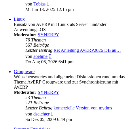
Neuester
von
Tobias
Beitrag
Mi Jun 18, 2025 12:15 pm
Linux
Einsatz von AvERP mit Linux als Server- und/oder
Anwendungs-OS
Moderator:
SYNERPY
76
Themen
567
Beiträge
Letzter Beitrag
Re: Anleitung AvERP2026 DB au…
Neuester
von
aoehme
Beitrag
Do Aug 06, 2026 6:41 pm
Groupware
Wünschenswertes und allgemeine Diskussionen rund um das
Thema AvERP Groupware und zur Synchronisierung mit
AvERP
Moderator:
SYNERPY
23
Themen
223
Beiträge
Letzter Beitrag
komerzielle Version von mydms
Neuester
von
dseichter
Beitrag
Sa Dez 05, 2009 6:49 pm