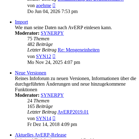
Neuester
von
aoehme
Beitrag
Do Jun 04, 2026 7:53 pm
Import
Wie man seine Daten nach AvERP einlesen kann.
Moderator:
SYNERPY
75
Themen
482
Beiträge
Letzter Beitrag
Re: Mengeneinheiten
Neuester
von
SYN12
Beitrag
Mo Nov 24, 2025 4:07 pm
Neue Versionen
Reines Infoforum zu neuen Versionen, Informationen über die
durchgeführten Änderungen und neue hinzugekommene
Funktionen
Moderator:
SYNERPY
24
Themen
165
Beiträge
Letzter Beitrag
AvERP2019.01
Neuester
von
SYN14
Beitrag
Fr Dez 14, 2018 4:09 pm
Aktuelles AvERP-Release