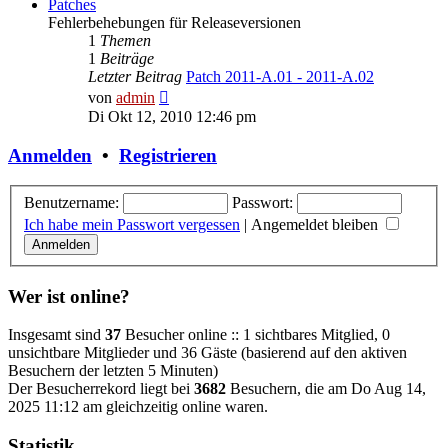
Patches
Fehlerbehebungen für Releaseversionen
1
Themen
1
Beiträge
Letzter Beitrag
Patch 2011-A.01 - 2011-A.02
Neuester
von
admin
Beitrag
Di Okt 12, 2010 12:46 pm
Anmelden
•
Registrieren
Benutzername:
Passwort:
Ich habe mein Passwort vergessen
|
Angemeldet bleiben
Wer ist online?
Insgesamt sind
37
Besucher online :: 1 sichtbares Mitglied, 0
unsichtbare Mitglieder und 36 Gäste (basierend auf den aktiven
Besuchern der letzten 5 Minuten)
Der Besucherrekord liegt bei
3682
Besuchern, die am Do Aug 14,
2025 11:12 am gleichzeitig online waren.
Statistik