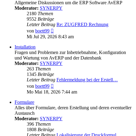
Allgemeine Diskussionen um die ERP Software AvERP
Moderator:
SYNERPY
2180
Themen
9552
Beiträge
Letzter Beitrag
Re: ZUGFRED Rechnung
Neuester
von
boett99
Beitrag
Mi Jul 29, 2026 8:43 am
Installation
Fragen und Problemen zur Inbetriebnahme, Konfiguration
und Wartung von AvERP und der Datenbank
Moderator:
SYNERPY
263
Themen
1345
Beiträge
Letzter Beitrag
Fehlermeldung bei der Erstell…
Neuester
von
boett99
Beitrag
Mo Mai 18, 2026 7:44 am
Formulare
Alles über Formulare, deren Erstellung und deren eventueller
Austausch
Moderator:
SYNERPY
396
Themen
1808
Beiträge
Letzter Beitrag
Lokalisierung der Druckformul…