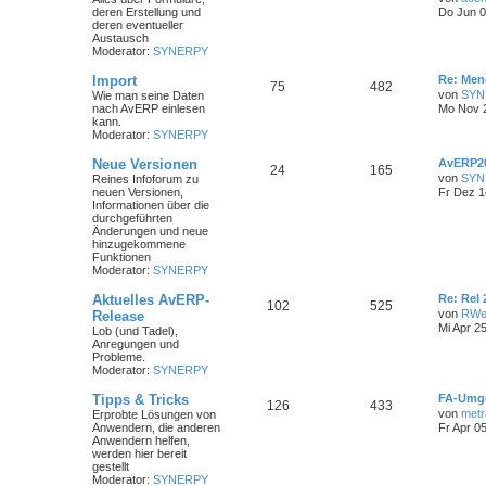
deren Erstellung und
Do Jun 0
deren eventueller
Austausch
Moderator:
SYNERPY
Import
Re: Men
75
482
von
SYN
Wie man seine Daten
nach AvERP einlesen
Mo Nov 2
kann.
Moderator:
SYNERPY
Neue Versionen
AvERP20
24
165
von
SYN
Reines Infoforum zu
neuen Versionen,
Fr Dez 1
Informationen über die
durchgeführten
Änderungen und neue
hinzugekommene
Funktionen
Moderator:
SYNERPY
Aktuelles AvERP-
Re: Rel
102
525
von
RWe
Release
Mi Apr 2
Lob (und Tadel),
Anregungen und
Probleme.
Moderator:
SYNERPY
Tipps & Tricks
FA-Umge
126
433
von
metr
Erprobte Lösungen von
Anwendern, die anderen
Fr Apr 0
Anwendern helfen,
werden hier bereit
gestellt
Moderator:
SYNERPY