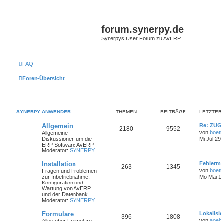
forum.synerpy.de
Synerpys User Forum zu AvERP
FAQ
Foren-Übersicht
SYNERPY ANWENDER
THEMEN
BEITRÄGE
LETZTER
Allgemein
Re: ZU
2180
9552
von
boet
Allgemeine
Diskussionen um die
Mi Jul 2
ERP Software AvERP
Moderator:
SYNERPY
Installation
Fehlerm
263
1345
von
boet
Fragen und Problemen
zur Inbetriebnahme,
Mo Mai 1
Konfiguration und
Wartung von AvERP
und der Datenbank
Moderator:
SYNERPY
Formulare
Lokalis
396
1808
von
aoe
Alles über Formulare,