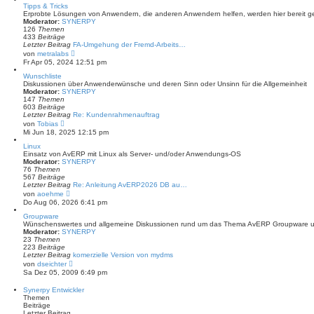
r
e
Tipps & Tricks
a
s
Erprobte Lösungen von Anwendern, die anderen Anwendern helfen, werden hier bereit ges
g
t
Moderator:
SYNERPY
e
126
Themen
r
433
Beiträge
B
Letzter Beitrag
FA-Umgehung der Fremd-Arbeits…
e
N
von
metralabs
i
e
Fr Apr 05, 2024 12:51 pm
t
u
r
e
Wunschliste
a
s
Diskussionen über Anwenderwünsche und deren Sinn oder Unsinn für die Allgemeinheit
g
t
Moderator:
SYNERPY
e
147
Themen
r
603
Beiträge
B
Letzter Beitrag
Re: Kundenrahmenauftrag
e
N
von
Tobias
i
e
Mi Jun 18, 2025 12:15 pm
t
u
r
e
Linux
a
s
Einsatz von AvERP mit Linux als Server- und/oder Anwendungs-OS
g
t
Moderator:
SYNERPY
e
76
Themen
r
567
Beiträge
B
Letzter Beitrag
Re: Anleitung AvERP2026 DB au…
e
N
von
aoehme
i
e
Do Aug 06, 2026 6:41 pm
t
u
r
e
Groupware
a
s
Wünschenswertes und allgemeine Diskussionen rund um das Thema AvERP Groupware un
g
t
Moderator:
SYNERPY
e
23
Themen
r
223
Beiträge
B
Letzter Beitrag
komerzielle Version von mydms
e
N
von
dseichter
i
e
Sa Dez 05, 2009 6:49 pm
t
u
r
e
Synerpy Entwickler
a
s
Themen
g
t
Beiträge
e
Letzter Beitrag