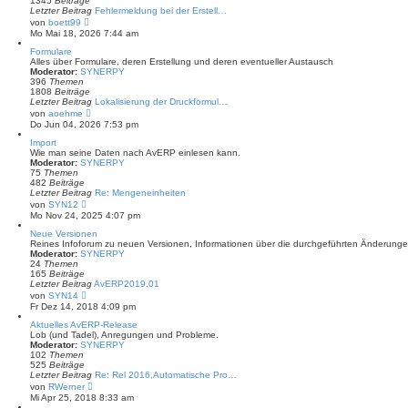
1345
Beiträge
B
Letzter Beitrag
Fehlermeldung bei der Erstell…
e
N
von
boett99
i
e
Mo Mai 18, 2026 7:44 am
t
u
r
e
Formulare
a
s
Alles über Formulare, deren Erstellung und deren eventueller Austausch
g
t
Moderator:
SYNERPY
e
396
Themen
r
1808
Beiträge
B
Letzter Beitrag
Lokalisierung der Druckformul…
e
N
von
aoehme
i
e
Do Jun 04, 2026 7:53 pm
t
u
r
e
Import
a
s
Wie man seine Daten nach AvERP einlesen kann.
g
t
Moderator:
SYNERPY
e
75
Themen
r
482
Beiträge
B
Letzter Beitrag
Re: Mengeneinheiten
e
N
von
SYN12
i
e
Mo Nov 24, 2025 4:07 pm
t
u
r
e
Neue Versionen
a
s
Reines Infoforum zu neuen Versionen, Informationen über die durchgeführten Änderu
g
t
Moderator:
SYNERPY
e
24
Themen
r
165
Beiträge
B
Letzter Beitrag
AvERP2019.01
e
N
von
SYN14
i
e
Fr Dez 14, 2018 4:09 pm
t
u
r
e
Aktuelles AvERP-Release
a
s
Lob (und Tadel), Anregungen und Probleme.
g
t
Moderator:
SYNERPY
e
102
Themen
r
525
Beiträge
B
Letzter Beitrag
Re: Rel 2016,Automatische Pro…
e
N
von
RWerner
i
e
Mi Apr 25, 2018 8:33 am
t
u