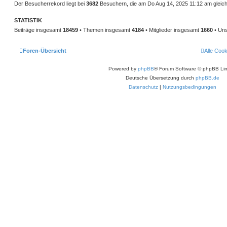
Der Besucherrekord liegt bei
3682
Besuchern, die am Do Aug 14, 2025 11:12 am gleichz
STATISTIK
Beiträge insgesamt
18459
• Themen insgesamt
4184
• Mitglieder insgesamt
1660
• Uns
Foren-Übersicht
Alle Coo
Powered by
phpBB
® Forum Software © phpBB Lim
Deutsche Übersetzung durch
phpBB.de
Datenschutz
|
Nutzungsbedingungen