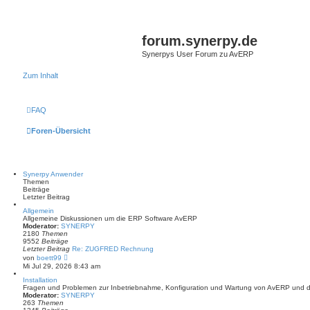
forum.synerpy.de
Synerpys User Forum zu AvERP
Zum Inhalt
FAQ
Foren-Übersicht
Synerpy Anwender
Themen
Beiträge
Letzter Beitrag
Allgemein
Allgemeine Diskussionen um die ERP Software AvERP
Moderator:
SYNERPY
2180
Themen
9552
Beiträge
Letzter Beitrag
Re: ZUGFRED Rechnung
N
von
boett99
e
Mi Jul 29, 2026 8:43 am
u
e
Installation
s
Fragen und Problemen zur Inbetriebnahme, Konfiguration und Wartung von AvERP und 
t
Moderator:
SYNERPY
e
263
Themen
r