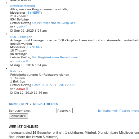
r
B
Entwicklerbereich
e
Alles, was den Programmierer beschäftigt
i
Moderator:
SYNERPY
t
213
Themen
r
954
Beiträge
a
Letzter Beitrag
Object Inspector im Averp Des…
g
N
von
Victor
e
Di Sep 02, 2025 8:54 am
u
e
SQL-Lösungen
s
Anfragen und Lösungen, die per SQL-Script zu lösen sind und von Anwendern entwickelt 
t
gestellt wurden
e
Moderator:
SYNERPY
r
18
Themen
B
66
Beiträge
e
Letzter Beitrag
Re: Registerkarten Bezeichnun…
i
N
von
miboe
t
e
Mi Aug 03, 2016 6:54 pm
r
u
a
e
Patches
g
s
Fehlerbehebungen für Releaseversionen
t
1
Themen
e
1
Beiträge
r
Letzter Beitrag
Patch 2011-A.01 - 2011-A.02
B
N
von
admin
e
e
Di Okt 12, 2010 12:46 pm
i
u
t
e
r
s
ANMELDEN
•
REGISTRIEREN
a
t
g
e
Benutzername:
Passwort:
Ich habe mein Passwort ver
r
B
e
i
t
WER IST ONLINE?
r
Insgesamt sind
a
16
Besucher online :: 1 sichtbares Mitglied, 0 unsichtbare Mitglieder u
g
Besuchern der letzten 5 Minuten)