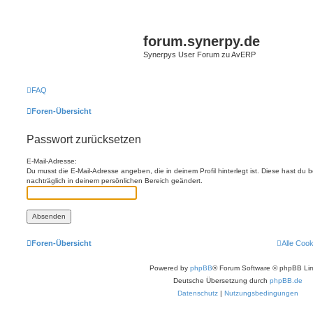
forum.synerpy.de
Synerpys User Forum zu AvERP
FAQ
Foren-Übersicht
Passwort zurücksetzen
E-Mail-Adresse:
Du musst die E-Mail-Adresse angeben, die in deinem Profil hinterlegt ist. Diese hast du
nachträglich in deinem persönlichen Bereich geändert.
Foren-Übersicht
Alle Coo
Powered by
phpBB
® Forum Software © phpBB Lim
Deutsche Übersetzung durch
phpBB.de
Datenschutz
|
Nutzungsbedingungen