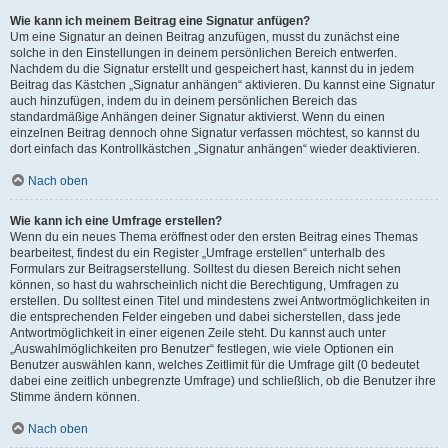
Wie kann ich meinem Beitrag eine Signatur anfügen?
Um eine Signatur an deinen Beitrag anzufügen, musst du zunächst eine
solche in den Einstellungen in deinem persönlichen Bereich entwerfen.
Nachdem du die Signatur erstellt und gespeichert hast, kannst du in jedem
Beitrag das Kästchen „Signatur anhängen“ aktivieren. Du kannst eine Signatur
auch hinzufügen, indem du in deinem persönlichen Bereich das
standardmäßige Anhängen deiner Signatur aktivierst. Wenn du einen
einzelnen Beitrag dennoch ohne Signatur verfassen möchtest, so kannst du
dort einfach das Kontrollkästchen „Signatur anhängen“ wieder deaktivieren.
Nach oben
Wie kann ich eine Umfrage erstellen?
Wenn du ein neues Thema eröffnest oder den ersten Beitrag eines Themas
bearbeitest, findest du ein Register „Umfrage erstellen“ unterhalb des
Formulars zur Beitragserstellung. Solltest du diesen Bereich nicht sehen
können, so hast du wahrscheinlich nicht die Berechtigung, Umfragen zu
erstellen. Du solltest einen Titel und mindestens zwei Antwortmöglichkeiten in
die entsprechenden Felder eingeben und dabei sicherstellen, dass jede
Antwortmöglichkeit in einer eigenen Zeile steht. Du kannst auch unter
„Auswahlmöglichkeiten pro Benutzer“ festlegen, wie viele Optionen ein
Benutzer auswählen kann, welches Zeitlimit für die Umfrage gilt (0 bedeutet
dabei eine zeitlich unbegrenzte Umfrage) und schließlich, ob die Benutzer ihre
Stimme ändern können.
Nach oben