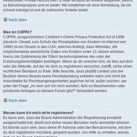
Avatarbilder, Private Nachrichten, E-Mail-Versand an andere Mitglieder, Beitritt
zu Benutzergruppen und so weiter. Wir empfehlen dir eine Anmeldung, da sie
schnell erledigt ist und dir zahlreiche Vorteile bietet.
Nach oben
Was ist COPPA?
COPPA, ausgeschrieben Children’s Online Privacy Protection Act of 1998
(deutsch: Gesetz zum Schutz der Privatsphäre von Kindern im Internet von
1998) ist ein Gesetz in den USA, welches festlegt, dass Websites, die
möglicherweise persönliche Daten von Kindern unter 13 Jahren erheben,
hierzu die Zustimmung der Eltern beziehungsweise des oder der
Erziehungsberechtigten benötigen. Wenn du dir unsicher bist, ob dies auf dich
oder die Website, auf der du dich zu registrieren versuchst, zutrifft, ziehe einen
rechtlichen Beistand zu Rate. Bitte beachte, dass phpBB Limited und der
Besitzer dieses Boards keine Rechtsberatung anbieten kann und nicht die
Anlaufstelle für Rechtsangelegenheiten jeglicher Art ist; außer solchen, die
unter der Frage „An wen soll ich mich wenden, falls es Beschwerden oder
juristische Anfragen zu diesem Forum gibt?“ behandelt werden.
Nach oben
Warum kann ich mich nicht registrieren?
Es kann sein, dass die Board-Administration die Registrierung komplett
ausgeschaltet hat, damit sich keine neuen Benutzer mehr anmelden können.
Es könnte auch sein, dass deine IP-Adresse oder der Benutzername, mit dem
du dich registrieren möchtest, gesperrt wurden. Um Hilfe zu erhalten, wende