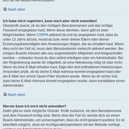
dich an die Board-Administration.
Nach oben
Ich habe mich registriert, kann mich aber nicht anmelden!
Überprüfe zuerst, ob du den richtigen Benutzernamen und das richtige
Passwort eingegeben hast. Wenn diese stimmen, dann gibt es zwei
Möglichkeiten. Wenn
COPPA
aktiviert ist und du angegeben hast, dass du
unter 13 Jahre alt bist, musst du bzw. einer deiner Eltern oder deiner
Erziehungsberechtigten den Anweisungen folgen, die du erhalten hast. Wenn
dies nicht der Fall ist, muss dein Benutzerkonto vielleicht aktiviert werden. Bei
einigen Boards müssen alle neu angemeldeten Mitglieder erst freigeschaltet
werden – entweder musst du dies selbst erledigen oder ein Administrator. Bei
der Registrierung wurde dir mitgeteilt, ob eine Aktivierung nötig ist oder nicht.
Wenn du eine E-Mail erhalten hast, folge den dort enthaltenen Anweisungen.
Ansonsten prüfe, ob du deine E-Mail-Adresse korrekt eingegeben hast oder
die E-Mail von einem Spam-Filter blockiert wurde. Wenn du dir sicher bist,
dass deine E-Mail-Adresse korrekt eingegeben wurde, dann kontaktiere einen
Administrator.
Nach oben
Warum kann ich mich nicht anmelden?
Dafür gibt es viele mögliche Gründe. Prüfe zunächst, ob dein Benutzername
und dein Passwort richtig sind. Wenn dies der Fall ist, wende dich an einen
Board-Administrator, um sicherzugehen, dass du nicht gesperrt wurdest. Es ist
ebenfalls möglich, dass ein Konfigurationsproblem mit der Website vorliegt,