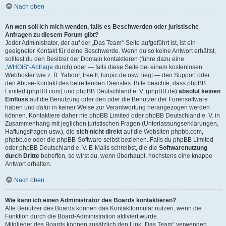
Nach oben
An wen soll ich mich wenden, falls es Beschwerden oder juristische
Anfragen zu diesem Forum gibt?
Jeder Administrator, der auf der „Das Team“-Seite aufgeführt ist, ist ein
geeigneter Kontakt für deine Beschwerde. Wenn du so keine Antwort erhältst,
solltest du den Besitzer der Domain kontaktieren (führe dazu eine
„WHOIS“-Abfrage
durch) oder — falls diese Seite bei einem kostenlosen
Webhoster wie z. B. Yahoo!, free.fr, funpic.de usw. liegt — den Support oder
den Abuse-Kontakt des betreffenden Dienstes. Bitte beachte, dass phpBB
Limited (phpBB.com) und phpBB Deutschland e. V. (phpBB.de)
absolut keinen
Einfluss
auf die Benutzung oder den oder die Benutzer der Forensoftware
haben und dafür in keiner Weise zur Verantwortung herangezogen werden
können. Kontaktiere daher nie phpBB Limited oder phpBB Deutschland e. V. in
Zusammenhang mit jeglichen juristischen Fragen (Unterlassungserklärungen,
Haftungsfragen usw.), die
sich nicht direkt
auf die Websiten phpbb.com,
phpbb.de oder die phpBB-Software selbst beziehen. Falls du phpBB Limited
oder phpBB Deutschland e. V. E-Mails schreibst, die die
Softwarenutzung
durch Dritte
betreffen, so wirst du, wenn überhaupt, höchstens eine knappe
Antwort erhalten.
Nach oben
Wie kann ich einen Administrator des Boards kontaktieren?
Alle Benutzer des Boards können das Kontaktformular nutzen, wenn die
Funktion durch die Board-Administration aktiviert wurde.
Mitglieder des Boards können zusätzlich den Link „Das Team“ verwenden.