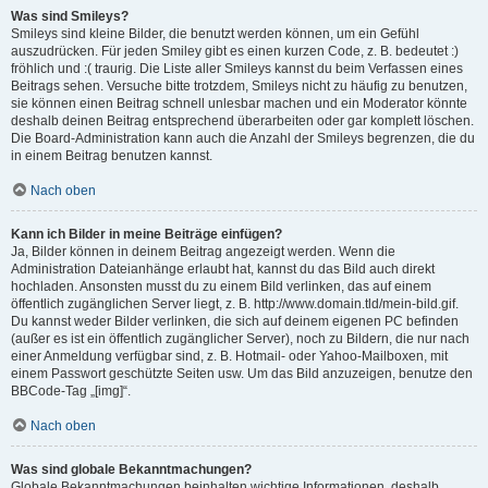
Was sind Smileys?
Smileys sind kleine Bilder, die benutzt werden können, um ein Gefühl
auszudrücken. Für jeden Smiley gibt es einen kurzen Code, z. B. bedeutet :)
fröhlich und :( traurig. Die Liste aller Smileys kannst du beim Verfassen eines
Beitrags sehen. Versuche bitte trotzdem, Smileys nicht zu häufig zu benutzen,
sie können einen Beitrag schnell unlesbar machen und ein Moderator könnte
deshalb deinen Beitrag entsprechend überarbeiten oder gar komplett löschen.
Die Board-Administration kann auch die Anzahl der Smileys begrenzen, die du
in einem Beitrag benutzen kannst.
Nach oben
Kann ich Bilder in meine Beiträge einfügen?
Ja, Bilder können in deinem Beitrag angezeigt werden. Wenn die
Administration Dateianhänge erlaubt hat, kannst du das Bild auch direkt
hochladen. Ansonsten musst du zu einem Bild verlinken, das auf einem
öffentlich zugänglichen Server liegt, z. B. http://www.domain.tld/mein-bild.gif.
Du kannst weder Bilder verlinken, die sich auf deinem eigenen PC befinden
(außer es ist ein öffentlich zugänglicher Server), noch zu Bildern, die nur nach
einer Anmeldung verfügbar sind, z. B. Hotmail- oder Yahoo-Mailboxen, mit
einem Passwort geschützte Seiten usw. Um das Bild anzuzeigen, benutze den
BBCode-Tag „[img]“.
Nach oben
Was sind globale Bekanntmachungen?
Globale Bekanntmachungen beinhalten wichtige Informationen, deshalb