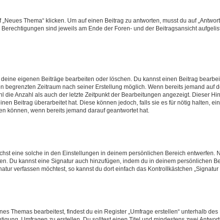
„Neues Thema“ klicken. Um auf einen Beitrag zu antworten, musst du auf „Antworte
e Berechtigungen sind jeweils am Ende der Foren- und der Beitragsansicht aufgeliste
r deine eigenen Beiträge bearbeiten oder löschen. Du kannst einen Beitrag bearbe
inen begrenzten Zeitraum nach seiner Erstellung möglich. Wenn bereits jemand auf de
 die Anzahl als auch der letzte Zeitpunkt der Bearbeitungen angezeigt. Dieser Hi
en Beitrag überarbeitet hat. Diese können jedoch, falls sie es für nötig halten, ei
hen können, wenn bereits jemand darauf geantwortet hat.
st eine solche in den Einstellungen in deinem persönlichen Bereich entwerfen. Na
eren. Du kannst eine Signatur auch hinzufügen, indem du in deinem persönlichen 
atur verfassen möchtest, so kannst du dort einfach das Kontrollkästchen „Signatu
s Themas bearbeitest, findest du ein Register „Umfrage erstellen“ unterhalb des F
htigung, Umfragen zu erstellen. Du solltest einen Titel und mindestens zwei Antwo