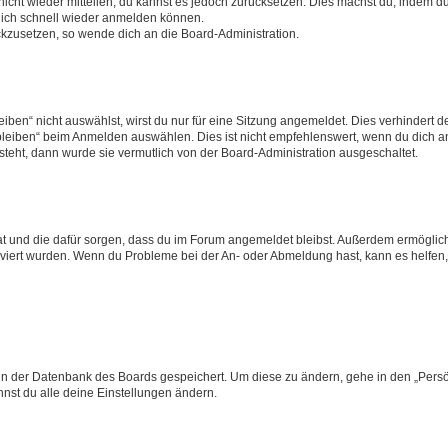
 nicht wieder mitteilen, du kannst es jedoch zurücksetzen. Dies machst du, indem 
 dich schnell wieder anmelden können.
ückzusetzen, so wende dich an die Board-Administration.
en“ nicht auswählst, wirst du nur für eine Sitzung angemeldet. Dies verhindert 
leiben“ beim Anmelden auswählen. Dies ist nicht empfehlenswert, wenn du dich an
 steht, dann wurde sie vermutlich von der Board-Administration ausgeschaltet.
 hat und die dafür sorgen, dass du im Forum angemeldet bleibst. Außerdem ermögli
tiviert wurden. Wenn du Probleme bei der An- oder Abmeldung hast, kann es helfen
n in der Datenbank des Boards gespeichert. Um diese zu ändern, gehe in den „Persö
nst du alle deine Einstellungen ändern.