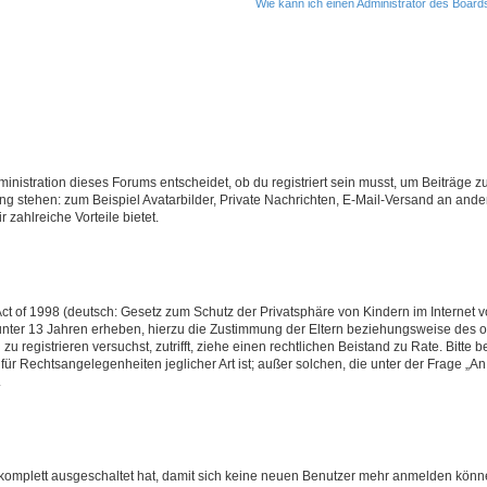
Wie kann ich einen Administrator des Board
istration dieses Forums entscheidet, ob du registriert sein musst, um Beiträge zu s
ung stehen: zum Beispiel Avatarbilder, Private Nachrichten, E-Mail-Versand an ander
 zahlreiche Vorteile bietet.
t of 1998 (deutsch: Gesetz zum Schutz der Privatsphäre von Kindern im Internet vo
unter 13 Jahren erheben, hierzu die Zustimmung der Eltern beziehungsweise des o
h zu registrieren versuchst, zutrifft, ziehe einen rechtlichen Beistand zu Rate. Bit
für Rechtsangelegenheiten jeglicher Art ist; außer solchen, die unter der Frage „
.
g komplett ausgeschaltet hat, damit sich keine neuen Benutzer mehr anmelden könn