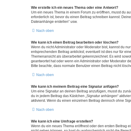
Wie erstelle ich ein neues Thema oder eine Antwort?
Um ein neues Thema in einem Forum zu eröffnen, musst du auf 
erforderlich ist, bevor du einen Beitrag schreiben kannst. Dein
Dateianhänge erstellen“ usw.
Nach oben
Wie kann ich einen Beitrag bearbeiten oder löschen?
Wenn du nicht Administrator oder Moderator bist, kannst du nu
entsprechenden Beitrag anklickst; eventuell ist dies nur für e
Themenansicht als überarbeitet gekennzeichnet. Es wird sowohl
geantwortet hat oder wenn ein Administrator oder Moderator dein
Bitte beachte, dass normale Benutzer einen Beitrag nicht lösc
Nach oben
Wie kann ich meinem Beitrag eine Signatur anfügen?
Um eine Signatur an deinen Beitrag anzufügen, musst du zunäch
du in jedem Beitrag das Kästchen „Signatur anhängen“ aktivi
aktivierst. Wenn du einen einzelnen Beitrag dennoch ohne Sign
Nach oben
Wie kann ich eine Umfrage erstellen?
Wenn du ein neues Thema eröffnest oder den ersten Beitrag eine
nicht sehen können, so hast du wahrscheinlich nicht die Berec