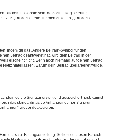
n“ klicken. Es könnte sein, dass eine Registrierung
t. Z. B. „Du darfst neue Themen erstellen“, „Du darfst
iten, indem du das „Ändere Beitrag“-Symbol für den
inen Beitrag geantwortet hat, wird dein Beitrag in der
nweis erscheint nicht, wenn noch niemand auf deinen Beitrag
ne Notiz hinterlassen, warum dein Beitrag überarbeitet wurde.
chdem du die Signatur erstellt und gespeichert hast, kannst
Bereich das standardmäßige Anhängen deiner Signatur
r anhängen“ wieder deaktivieren.
ormulars zur Beitragserstellung. Solltest du diesen Bereich
rtmöglichkeiten in die entsprechenden Felder eingeben und