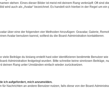
amen stehen. Eines dieser Bilder ist meist mit deinem Rang verknüpft: Oft sind di
ld wird auch als „Avatar“ bezeichnet. Es handelt sich hierbei in der Regel um ein
 Avatar über eine der folgenden vier Methoden hinzufügen: Gravatar, Galerie, Rem
en Avatar benutzen kannst, solltest du die Board-Administration kontaktieren.
viele Beiträge du bislang erstellt hast oder identifizieren bestimmte Benutzer w
 Board-Administration festgelegt wurden. Bitte schreibe keine sinnlosen Beiträge
wird deinen Rang unter Umständen einfach wieder zurücksetzen.
rde ich aufgefordert, mich anzumelden.
ion für Nachrichten an andere Benutzer nutzen, falls diese von der Board-Administ