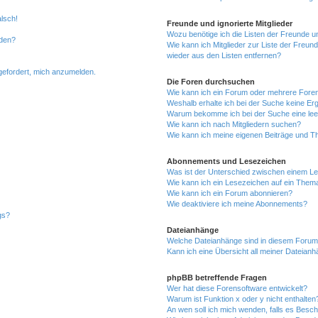
alsch!
Freunde und ignorierte Mitglieder
Wozu benötige ich die Listen der Freunde un
rden?
Wie kann ich Mitglieder zur Liste der Freund
wieder aus den Listen entfernen?
fgefordert, mich anzumelden.
Die Foren durchsuchen
Wie kann ich ein Forum oder mehrere For
Weshalb erhalte ich bei der Suche keine Er
Warum bekomme ich bei der Suche eine lee
Wie kann ich nach Mitgliedern suchen?
Wie kann ich meine eigenen Beiträge und T
Abonnements und Lesezeichen
Was ist der Unterschied zwischen einem L
Wie kann ich ein Lesezeichen auf ein Them
Wie kann ich ein Forum abonnieren?
Wie deaktiviere ich meine Abonnements?
gs?
Dateianhänge
Welche Dateianhänge sind in diesem Forum
Kann ich eine Übersicht all meiner Dateian
phpBB betreffende Fragen
Wer hat diese Forensoftware entwickelt?
Warum ist Funktion x oder y nicht enthalten
An wen soll ich mich wenden, falls es Besc