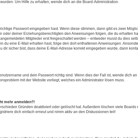
 wurden. Um Hilfe zu erhalten, wende dich an die Board-Administration.
 richtige Passwort eingegeben hast. Wenn diese stimmen, dann gibt es zwei Mögl
tern oder deiner Erziehungsberechtigten den Anweisungen folgen, die du erhalten ha
u angemeldeten Mitglieder erst freigeschaltet werden – entweder musst du dies selbs
. Wenn du eine E-Mail erhalten hast, folge den dort enthaltenen Anweisungen. Ansons
 dir sicher bist, dass deine E-Mail-Adresse korrekt eingegeben wurde, dann kontak
Benutzername und dein Passwort richtig sind. Wenn dies der Fall ist, wende dich a
ionsproblem mit der Website vorliegt, welches ein Administrator lösen muss.
icht mehr anmelden?!
erschieden Gründen deaktiviert oder gelöscht hat. Außerdem löschen viele Boards r
triere dich einfach erneut und nimm aktiv an den Diskussionen teil!