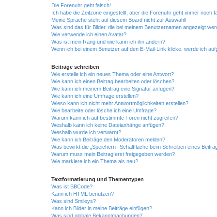
Die Forenuhr geht falsch!
Ich habe die Zeitzone eingestellt, aber die Forenuhr geht immer noch f
Meine Sprache steht auf diesem Board nicht zur Auswahl!
Was sind das für Bilder, die bei meinem Benutzernamen angezeigt we
Wie verwende ich einen Avatar?
Was ist mein Rang und wie kann ich ihn ändern?
Wenn ich bei einem Benutzer auf den E-Mail-Link klicke, werde ich au
Beiträge schreiben
Wie erstelle ich ein neues Thema oder eine Antwort?
Wie kann ich einen Beitrag bearbeiten oder löschen?
Wie kann ich meinem Beitrag eine Signatur anfügen?
Wie kann ich eine Umfrage erstellen?
Wieso kann ich nicht mehr Antwortmöglichkeiten erstellen?
Wie bearbeite oder lösche ich eine Umfrage?
Warum kann ich auf bestimmte Foren nicht zugreifen?
Weshalb kann ich keine Dateianhänge anfügen?
Weshalb wurde ich verwarnt?
Wie kann ich Beiträge den Moderatoren melden?
Was bewirkt die „Speichern“-Schaltfläche beim Schreiben eines Beitra
Warum muss mein Beitrag erst freigegeben werden?
Wie markiere ich ein Thema als neu?
Textformatierung und Thementypen
Was ist BBCode?
Kann ich HTML benutzen?
Was sind Smileys?
Kann ich Bilder in meine Beiträge einfügen?
Was sind globale Bekanntmachungen?