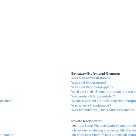
Benutzer-Stufen und Gruppen
Was sind Administratoren?
Was sind Moderatoren?
Was sind Benutzergruppen?
Wo finde ich die Benutzergruppen und wie tr
Wie werde ich Gruppenleiter?
anmelden?!
Weshalb werden verschiedene Benutzergrupp
Was ist eine Hauptgruppe?
Was bedeutet der „Das Team“-Link auf der S
Private Nachrichten
Ich kann keine Privaten Nachrichten versch
Ich bekomme ständig unerwünschte Private
auftaucht?
Ich habe eine Spam-E-Mail von einem Mitgli