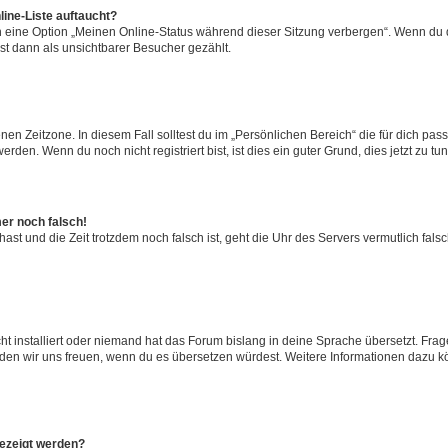
ine-Liste auftaucht?
n eine Option „Meinen Online-Status während dieser Sitzung verbergen“. Wenn du d
st dann als unsichtbarer Besucher gezählt.
en Zeitzone. In diesem Fall solltest du im „Persönlichen Bereich“ die für dich passe
den. Wenn du noch nicht registriert bist, ist dies ein guter Grund, dies jetzt zu tun
mer noch falsch!
t hast und die Zeit trotzdem noch falsch ist, geht die Uhr des Servers vermutlich fal
t installiert oder niemand hat das Forum bislang in deine Sprache übersetzt. Frag
, würden wir uns freuen, wenn du es übersetzen würdest. Weitere Informationen dazu
gezeigt werden?