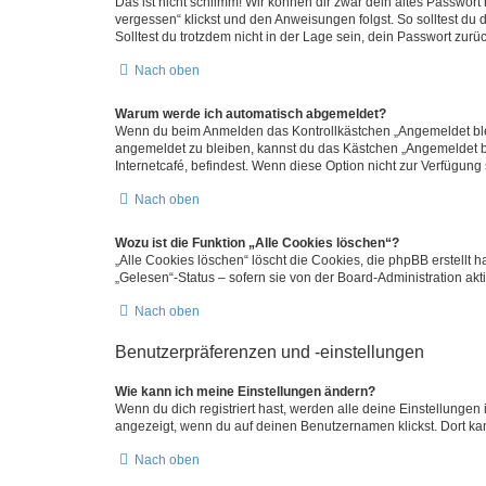
Das ist nicht schlimm! Wir können dir zwar dein altes Passwort
vergessen“ klickst und den Anweisungen folgst. So solltest du
Solltest du trotzdem nicht in der Lage sein, dein Passwort zur
Nach oben
Warum werde ich automatisch abgemeldet?
Wenn du beim Anmelden das Kontrollkästchen „Angemeldet bleib
angemeldet zu bleiben, kannst du das Kästchen „Angemeldet b
Internetcafé, befindest. Wenn diese Option nicht zur Verfügung
Nach oben
Wozu ist die Funktion „Alle Cookies löschen“?
„Alle Cookies löschen“ löscht die Cookies, die phpBB erstellt
„Gelesen“-Status – sofern sie von der Board-Administration ak
Nach oben
Benutzerpräferenzen und -einstellungen
Wie kann ich meine Einstellungen ändern?
Wenn du dich registriert hast, werden alle deine Einstellunge
angezeigt, wenn du auf deinen Benutzernamen klickst. Dort kan
Nach oben