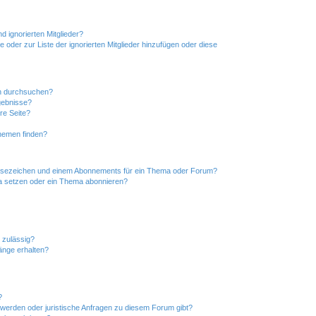
d ignorierten Mitglieder?
e oder zur Liste der ignorierten Mitglieder hinzufügen oder diese
en durchsuchen?
gebnisse?
re Seite?
hemen finden?
esezeichen und einem Abonnements für ein Thema oder Forum?
a setzen oder ein Thema abonnieren?
 zulässig?
hänge erhalten?
?
hwerden oder juristische Anfragen zu diesem Forum gibt?