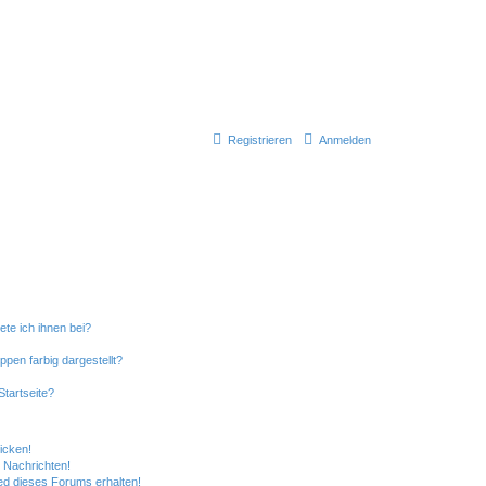
Registrieren
Anmelden
ete ich ihnen bei?
en farbig dargestellt?
tartseite?
icken!
 Nachrichten!
ed dieses Forums erhalten!