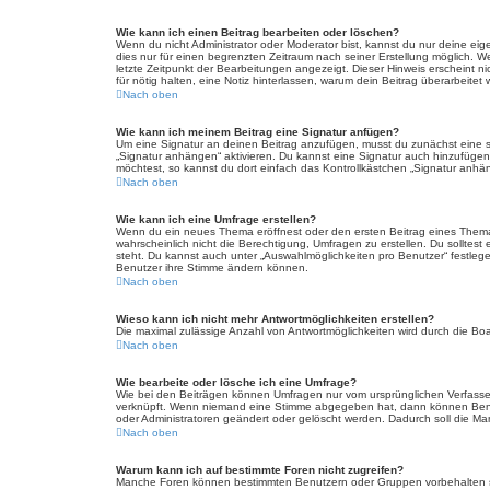
Wie kann ich einen Beitrag bearbeiten oder löschen?
Wenn du nicht Administrator oder Moderator bist, kannst du nur deine eig
dies nur für einen begrenzten Zeitraum nach seiner Erstellung möglich. W
letzte Zeitpunkt der Bearbeitungen angezeigt. Dieser Hinweis erscheint n
für nötig halten, eine Notiz hinterlassen, warum dein Beitrag überarbeit
Nach oben
Wie kann ich meinem Beitrag eine Signatur anfügen?
Um eine Signatur an deinen Beitrag anzufügen, musst du zunächst eine so
„Signatur anhängen“ aktivieren. Du kannst eine Signatur auch hinzufüge
möchtest, so kannst du dort einfach das Kontrollkästchen „Signatur anhän
Nach oben
Wie kann ich eine Umfrage erstellen?
Wenn du ein neues Thema eröffnest oder den ersten Beitrag eines Themas b
wahrscheinlich nicht die Berechtigung, Umfragen zu erstellen. Du solltest
steht. Du kannst auch unter „Auswahlmöglichkeiten pro Benutzer“ festlegen
Benutzer ihre Stimme ändern können.
Nach oben
Wieso kann ich nicht mehr Antwortmöglichkeiten erstellen?
Die maximal zulässige Anzahl von Antwortmöglichkeiten wird durch die Boa
Nach oben
Wie bearbeite oder lösche ich eine Umfrage?
Wie bei den Beiträgen können Umfragen nur vom ursprünglichen Verfasser
verknüpft. Wenn niemand eine Stimme abgegeben hat, dann können Benutz
oder Administratoren geändert oder gelöscht werden. Dadurch soll die Ma
Nach oben
Warum kann ich auf bestimmte Foren nicht zugreifen?
Manche Foren können bestimmten Benutzern oder Gruppen vorbehalten se