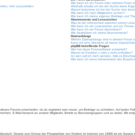
Wie kann ich ein Forum oder mehrere Foren 
ordert, mich anzumelden.
Weshalb erhalte ich bei der Suche keine Erg
Warum bekomme ich bei der Suche eine leere
Wie kann ich nach Mitgliedern suchen?
Wie kann ich meine eigenen Beiträge und Th
Abonnements und Lesezeichen
Was ist der Unterschied zwischen einem Les
Wie kann ich ein Lesezeichen auf ein Thema
Wie kann ich ein Forum abonnieren?
Wie deaktiviere ich meine Abonnements?
Dateianhänge
Welche Dateianhänge sind in diesem Forum z
Kann ich eine Übersicht all meiner Dateianhä
phpBB betreffende Fragen
Wer hat diese Forensoftware entwickelt?
Warum ist Funktion x oder y nicht enthalten?
An wen soll ich mich wenden, falls es Beschw
Wie kann ich einen Administrator des Boards 
ieses Forums entscheidet, ob du registriert sein musst, um Beiträge zu schreiben. Auf jeden Fall er
richten, E-Mail-Versand an andere Mitglieder, Beitritt zu Benutzergruppen und so weiter. Wir empfe
(deutsch: Gesetz zum Schutz der Privatsphäre von Kindern im Internet von 1998) ist ein Gesetz i