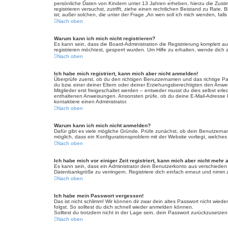
persönliche Daten von Kindern unter 13 Jahren erheben, hierzu die Zusti
registrieren versuchst, zutrifft, ziehe einen rechtlichen Beistand zu Rat
ist; außer solchen, die unter der Frage „An wen soll ich mich wenden, fa
Nach oben
Warum kann ich mich nicht registrieren?
Es kann sein, dass die Board-Administration die Registrierung komplett
registrieren möchtest, gesperrt wurden. Um Hilfe zu erhalten, wende dich 
Nach oben
Ich habe mich registriert, kann mich aber nicht anmelden!
Überprüfe zuerst, ob du den richtigen Benutzernamen und das richtige 
du bzw. einer deiner Eltern oder deiner Erziehungsberechtigten den Anwei
Mitglieder erst freigeschaltet werden – entweder musst du dies selbst erled
enthaltenen Anweisungen. Ansonsten prüfe, ob du deine E-Mail-Adresse ko
kontaktiere einen Administrator.
Nach oben
Warum kann ich mich nicht anmelden?
Dafür gibt es viele mögliche Gründe. Prüfe zunächst, ob dein Benutzername
möglich, dass ein Konfigurationsproblem mit der Website vorliegt, welches
Nach oben
Ich habe mich vor einiger Zeit registriert, kann mich aber nicht mehr
Es kann sein, dass ein Administrator dein Benutzerkonto aus verschieden
Datenbankgröße zu verringern. Registriere dich einfach erneut und nimm a
Nach oben
Ich habe mein Passwort vergessen!
Das ist nicht schlimm! Wir können dir zwar dein altes Passwort nicht wie
folgst. So solltest du dich schnell wieder anmelden können.
Solltest du trotzdem nicht in der Lage sein, dein Passwort zurückzusetzen
Nach oben