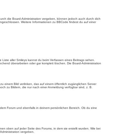
urch die Board-Administration vergeben, können jedoch auch durch dich
 eingeschlossen. Weitere Informationen zu BBCode findest du auf einer
ie Liste aller Smileys kannst du beim Verfassen eines Beitrags sehen.
echend überarbeiten oder gar komplett löschen. Die Board-Administration
u einem Bild verlinken, das auf einem öffentlich zugänglichen Server
, noch zu Bildern, die nur nach einer Anmeldung verfügbar sind, z. B.
edem Forum und ebenfalls in deinem persönlichen Bereich. Ob du eine
en oben auf jeder Seite des Forums, in dem sie erstellt wurden. Wie bei
dministration vergeben.