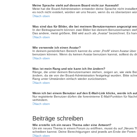
Meine Sprache steht auf diesem Board nicht zur Auswahl!
Meist hat die Board-Administration entweder deine Sprache nicht installie
es noch nicht existiert, würden wir uns freuen, wenn du es übersetzen w
Nach oben
Was sind das für Bilder, die bei meinem Benutzernamen angezeigt w
In der Beitragsansicht können zwei Bilder bei deinem Benutzernamen steh
Das andere, meist größere, Bild wird auch als „Avatar“ bezeichnet. Es hand
Nach oben
Wie verwende ich einen Avatar?
In deinem persönlichen Bereich kannst du unter „Profil“ einen Avatar üb
benutzen können. Wenn du keinen Avatar benutzen kannst, solltest du die
Nach oben
Was ist mein Rang und wie kann ich ihn ändern?
Ränge, die unter deinem Benutzernamen stehen, zeigen an, wie viele Beitr
ändern, da sie von der Board-Administration festgelegt wurden. Bitte sc
Rang unter Umständen einfach wieder zurücksetzen.
Nach oben
Wenn ich bei einem Benutzer auf den E-Mail-Link klicke, werde ich au
Nur registrierte Benutzer dürfen die foreninterne E-Mail-Funktion für Na
verhindern.
Nach oben
Beiträge schreiben
Wie erstelle ich ein neues Thema oder eine Antwort?
Um ein neues Thema in einem Forum zu eröffnen, musst du auf „Neues Thema
schreiben kannst. Deine Berechtigungen sind jeweils am Ende der Foren- u
Nach oben