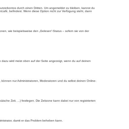
nutzerkontos durch einen Dritten. Um angemeldet zu bleiben, kannst du
tcafé, befindest. Wenn diese Option nicht zur Verfügung steht, dann
onen, wie beispielsweise den „Gelesen“-Status – sofern sie von der
nk dazu wird meist oben auf der Seite angezeigt, wenn du auf deinen
, können nur Administratoren, Moderatoren und du selbst deinen Online-
äische Zeit, ...) festlegen. Die Zeitzone kann dabei nur von registrierten
dministrator, damit er das Problem beheben kann.