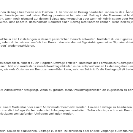
enen Beiträge bearbeiten oder löschen. Du kannst einen Beitrag bearbeiten, indem du das „Ändere
enn bereits jemand auf deinen Beitrag geantwortet hat, wird dein Beitrag in der Themenansicht a
icht, wenn noch niemand auf deinen Beitrag geantwortet hat oder wenn ein Administrator oder Mod
et wurde. Bitte beachte, dass normale Benutzer einen Beitrag nicht löschen können, wenn bereits 
lche in den Einstellungen in deinem persönlichen Bereich entwerfen. Nachdem du die Signatur e
n, indem du in deinem persönlichen Bereich das standardmäßige Anhängen deiner Signatur aktiv
gen“ wieder deaktivieren.
earbeitest, findest du ein Register „Umfrage erstellen“ unterhalb des Formulars zur Beitragsers
 einen Titel und mindestens zwei Antwortmöglichkeiten in die entsprechenden Felder eingeben und 
, wie viele Optionen ein Benutzer auswählen kann, welches Zeitlimit für die Umfrage gilt (0 bede
rd-Administration festgelegt. Wenn du glaubst, mehr Antwortmöglichkeiten als zugelassen zu benö
, einem Moderator oder einem Administrator bearbeitet werden. Um eine Umfrage zu bearbeiten, 
er die Umfrage löschen oder die Umfrageoption bearbeiten. Sollte allerdings schon ein Benu
nipulation von laufenden Umfragen verhindert werden.
in. Um diese einzusehen, Beiträge zu lesen, zu schreiben oder andere Vorgänge durchzuführe