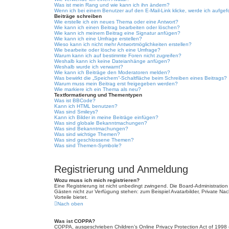
Was ist mein Rang und wie kann ich ihn ändern?
Wenn ich bei einem Benutzer auf den E-Mail-Link klicke, werde ich aufgef
Beiträge schreiben
Wie erstelle ich ein neues Thema oder eine Antwort?
Wie kann ich einen Beitrag bearbeiten oder löschen?
Wie kann ich meinem Beitrag eine Signatur anfügen?
Wie kann ich eine Umfrage erstellen?
Wieso kann ich nicht mehr Antwortmöglichkeiten erstellen?
Wie bearbeite oder lösche ich eine Umfrage?
Warum kann ich auf bestimmte Foren nicht zugreifen?
Weshalb kann ich keine Dateianhänge anfügen?
Weshalb wurde ich verwarnt?
Wie kann ich Beiträge den Moderatoren melden?
Was bewirkt die „Speichern“-Schaltfläche beim Schreiben eines Beitrags?
Warum muss mein Beitrag erst freigegeben werden?
Wie markiere ich ein Thema als neu?
Textformatierung und Thementypen
Was ist BBCode?
Kann ich HTML benutzen?
Was sind Smileys?
Kann ich Bilder in meine Beiträge einfügen?
Was sind globale Bekanntmachungen?
Was sind Bekanntmachungen?
Was sind wichtige Themen?
Was sind geschlossene Themen?
Was sind Themen-Symbole?
Registrierung und Anmeldung
Wozu muss ich mich registrieren?
Eine Registrierung ist nicht unbedingt zwingend. Die Board-Administration d
Gästen nicht zur Verfügung stehen: zum Beispiel Avatarbilder, Private Nach
Vorteile bietet.
Nach oben
Was ist COPPA?
COPPA, ausgeschrieben Children’s Online Privacy Protection Act of 1998 