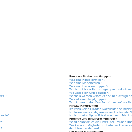
Benutzer-Stufen und Gruppen
Was sind Administratoren?
Was sind Moderatoren?
Was sind Benutzergruppen?
Wo finde ich die Benutzergruppen und wie tre
Wie werde ich Gruppenleiter?
lden?!
Weshalb werden verschiedene Benutzergruppe
Was ist eine Hauptgruppe?
Was bedeutet der „Das Team“-Link auf der Sta
Private Nachrichten
Ich kann keine Privaten Nachrichten verschic
Ich bekomme ständig unerwünschte Private N
taucht?
Ich habe eine Spam-E-Mail von einem Mitglied
Freunde und ignorierte Mitglieder
ch!
Wozu benötige ich die Listen der Freunde und 
Wie kann ich Mitglieder zur Liste der Freunde 
n?
den Listen entfernen?
Die Foren durchsuchen