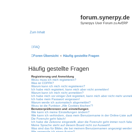
forum.synerpy.de
Synerpys User Forum zu AvERP
Zum Inhalt
FAQ
Foren-Übersicht
Häufig gestellte Fragen
Häufig gestellte Fragen
Registrierung und Anmeldung
Wozu muss ich mich registrieren?
Was ist COPPA?
Warum kann ich mich nicht registrieren?
Ich habe mich registriert, kann mich aber nicht anmelden!
Warum kann ich mich nicht anmelden?
Ich habe mich vor einiger Zeit registriert, kann mich aber nicht mehr anme
Ich habe mein Passwort vergessen!
Warum werde ich automatisch abgemeldet?
Wozu ist die Funktion „Alle Cookies löschen“?
Benutzerpräferenzen und -einstellungen
Wie kann ich meine Einstellungen ändern?
Wie kann ich verhindern, dass mein Benutzername in der Online-Liste auf
Die Forenuhr geht falsch!
Ich habe die Zeitzone eingestellt, aber die Forenuhr geht immer noch fals
Meine Sprache steht auf diesem Board nicht zur Auswahl!
Was sind das für Bilder, die bei meinem Benutzernamen angezeigt werde
Wie verwende ich einen Avatar?