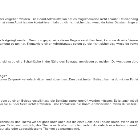
er vergeben werden. Die Board-Administration hat es möglicherweise nicht erlaubt, Dateianhän
 einen Administrator kontaktieren, falls du dir nicht sicher bist, wieso du keine Dateianhänge 
n festgelegt werden. Wenn du gegen eine dieser Regeln verstoßen hast, kann sie dir eine Verwar
rnung zu tun hat. Kontaktiere einen Administrator, sofern du die nicht sicher bist, wieso du verwa
siehst du eine Schaltfläche in der Nähe des Beitrags, um diesen zu melden. Du wirst dann durch 
rags?
eren Zeitpunkt vervollständigen und absenden. Den gesicherten Beitrag kannst du mit der Funkt
em du einen Beitrag erstellt hast, die Beiträge zuerst geprüft werden müssen. Es ist auch mögli
r sie auf der Seite sichtbar werden. Bitte kontaktiere die Board-Administration, wenn du weitere
t kannst du das Thema wieder ganz nach oben auf die erste Seite des Forums holen. Wenn du den
angen. Es ist auch möglich, das Thema nach oben zu holen, indem du einfach eine Antwort darauf 
 auf alte oder abgeschlossene Themen geantwortet wird.