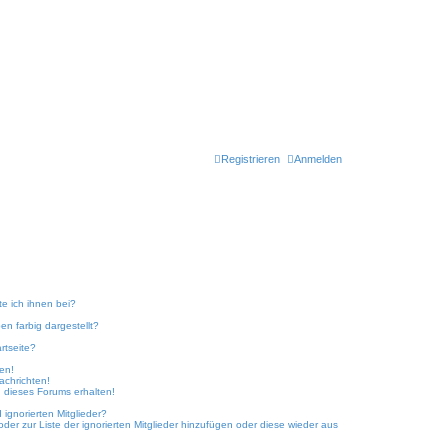
Registrieren
Anmelden
te ich ihnen bei?
n farbig dargestellt?
rtseite?
ken!
achrichten!
 dieses Forums erhalten!
ignorierten Mitglieder?
oder zur Liste der ignorierten Mitglieder hinzufügen oder diese wieder aus