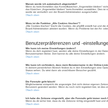
Warum werde ich automatisch abgemeldet?
Wenn du beim Anmelden das Kontrollkästchen „Angemeldet bleiben“ nicht 
das Kästchen „Angemeldet bleiben“ beim Anmelden auswählen. Dies ist nic
wurde sie vermutlich von der Board-Administration ausgeschaltet.
Nach oben
Wozu ist die Funktion „Alle Cookies löschen“?
„Alle Cookies löschen“ löscht die Cookies, die phpBB erstellt hat und di
Board-Administration aktiviert wurden. Wenn du Probleme bei der An- ode
Nach oben
Benutzerpräferenzen und -einstellung
Wie kann ich meine Einstellungen ändern?
Wenn du dich registriert hast, werden alle deine Einstellungen in der Da
Benutzernamen klickst. Dort kannst du alle deine Einstellungen ändern.
Nach oben
Wie kann ich verhindern, dass mein Benutzername in der Online-Liste
In deinem persönlichen Bereich findest du in den Einstellungen eine Opt
Status sehen. Du wirst dann als unsichtbarer Besucher gezählt.
Nach oben
Die Forenuhr geht falsch!
Möglicherweise entspricht die angezeigte Zeit nicht deiner eigenen Zeitzone
Benutzern geändert werden. Wenn du noch nicht registriert bist, ist dies ei
Nach oben
Ich habe die Zeitzone eingestellt, aber die Forenuhr geht immer noch 
Wenn du dir sicher bist, dass du die Zeitzone richtig eingestellt hast und
Nach oben