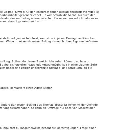
 Beitrag“-Symbol für den entsprechenden Beitrag anklickst; eventuell ist
ls überarbeitet gekennzeichnet. Es wird sowohl die Anzahl als auch der
erator deinen Beitrag überarbeitet hat. Diese können jedoch, falls sie es
jemand darauf geantwortet hat.
rstellt und gespeichert hast, kannst du in jedem Beitrag das Kästchen
ierst. Wenn du einen einzelnen Beitrag dennoch ohne Signatur verfassen
tellung. Solltest du diesen Bereich nicht sehen können, so hast du
dabei sicherstellen, dass jede Antwortmöglichkeit in einer eigenen Zeile
utet dabei eine zeitlich unbegrenzte Umfrage) und schließlich, ob die
tigen, kontaktiere einen Administrator.
ändere den ersten Beitrag des Themas; dieser ist immer mit der Umfrage
tzer abgestimmt haben, so kann die Umfrage nur noch von Moderatoren
n, brauchst du möglicherweise besondere Berechtigungen. Frage einen