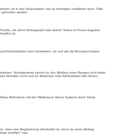
rator, ob er das Sprachpaket, das du benötigst, installieren kann. Falls
e
gefunden werden.
r Punkte, die deine Beitragszahl oder deinen Status im Forum angeben.
iedlich ist.
Board-Administration kann bestimmen, ob und wie die Benutzer Avatare
stratoren. Normalerweise kannst du den Wortlaut eines Ranges nicht direkt
es Verhalten nicht und ein Moderator oder Administrator wird deinen
rde. Diese Maßnahme soll den Missbrauch dieses Systems durch Gäste
 dass eine Registrierung erforderlich ist, bevor du einen Beitrag
änge erstellen“ usw.