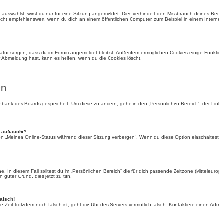
auswählst, wirst du nur für eine Sitzung angemeldet. Dies verhindert den Missbrauch deines Be
ht empfehlenswert, wenn du dich an einem öffentlichen Computer, zum Beispiel in einem Interne
e dafür sorgen, dass du im Forum angemeldet bleibst. Außerdem ermöglichen Cookies einige Funkti
r Abmeldung hast, kann es helfen, wenn du die Cookies löscht.
en
tenbank des Boards gespeichert. Um diese zu ändern, gehe in den „Persönlichen Bereich“; der Li
 auftaucht?
ion „Meinen Online-Status während dieser Sitzung verbergen“. Wenn du diese Option einschaltest
. In diesem Fall solltest du im „Persönlichen Bereich“ die für dich passende Zeitzone (Mitteleurop
n guter Grund, dies jetzt zu tun.
falsch!
 die Zeit trotzdem noch falsch ist, geht die Uhr des Servers vermutlich falsch. Kontaktiere einen A