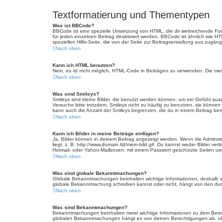
Textformatierung und Thementypen
Was ist BBCode?
BBCode ist eine spezielle Umsetzung von HTML, die dir weitreichende Fo
für jeden einzelnen Beitrag deaktiviert werden. BBCode ist ähnlich wie H
speziellen Hilfe-Seite, die von der Seite zur Beitragserstellung aus zugängli
Nach oben
Kann ich HTML benutzen?
Nein, es ist nicht möglich, HTML-Code in Beiträgen zu verwenden. Die m
Nach oben
Was sind Smileys?
Smileys sind kleine Bilder, die benutzt werden können, um ein Gefühl auszu
Versuche bitte trotzdem, Smileys nicht zu häufig zu benutzen, sie könne
kann auch die Anzahl der Smileys begrenzen, die du in einem Beitrag be
Nach oben
Kann ich Bilder in meine Beiträge einfügen?
Ja, Bilder können in deinem Beitrag angezeigt werden. Wenn die Administ
liegt, z. B. http://www.domain.tld/mein-bild.gif. Du kannst weder Bilder ve
Hotmail- oder Yahoo-Mailboxen, mit einem Passwort geschützte Seiten us
Nach oben
Was sind globale Bekanntmachungen?
Globale Bekanntmachungen beinhalten wichtige Informationen, deshalb s
globale Bekanntmachung schreiben kannst oder nicht, hängt von den dur
Nach oben
Was sind Bekanntmachungen?
Bekanntmachungen beinhalten meist wichtige Informationen zu dem Bereich
globalen Bekanntmachungen hängt es von deinen Berechtigungen ab, ob 