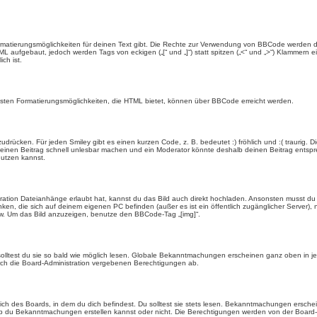
rmatierungsmöglichkeiten für deinen Text gibt. Die Rechte zur Verwendung von BBCode werden d
TML aufgebaut, jedoch werden Tags von eckigen („[“ und „]“) statt spitzen („<“ und „>“) Klammern
ch ist.
eisten Formatierungsmöglichkeiten, die HTML bietet, können über BBCode erreicht werden.
drücken. Für jeden Smiley gibt es einen kurzen Code, z. B. bedeutet :) fröhlich und :( traurig. D
n einen Beitrag schnell unlesbar machen und ein Moderator könnte deshalb deinen Beitrag entspr
nutzen kannst.
ration Dateianhänge erlaubt hat, kannst du das Bild auch direkt hochladen. Ansonsten musst du z
rlinken, die sich auf deinem eigenen PC befinden (außer es ist ein öffentlich zugänglicher Server)
w. Um das Bild anzuzeigen, benutze den BBCode-Tag „[img]“.
olltest du sie so bald wie möglich lesen. Globale Bekanntmachungen erscheinen ganz oben in j
ch die Board-Administration vergebenen Berechtigungen ab.
 des Boards, in dem du dich befindest. Du solltest sie stets lesen. Bekanntmachungen erschein
du Bekanntmachungen erstellen kannst oder nicht. Die Berechtigungen werden von der Board-A