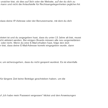
sicher bist, ob dies auf dich oder die Website, auf der du dich zu
 kann und nicht die Anlaufstelle für Rechtsangelegenheiten jeglicher Art
, dass deine IP-Adresse oder der Benutzername, mit dem du dich
tiviert ist und du angegeben hast, dass du unter 13 Jahre alt bist, musst
eicht aktiviert werden. Bei einigen Boards müssen alle neu angemeldeten
st oder nicht. Wenn du eine E-Mail erhalten hast, folge den dort
er bist, dass deine E-Mail-Adresse korrekt eingegeben wurde, dann
r, um sicherzugehen, dass du nicht gesperrt wurdest. Es ist ebenfalls
für längere Zeit keine Beiträge geschrieben haben, um die
 auf „Ich habe mein Passwort vergessen“ klickst und den Anweisungen