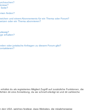
durchsuchen?
ebnisse?
 Seite?
emen finden?
ezeichen und einem Abonnements für ein Thema oder Forum?
 setzen oder ein Thema abonnieren?
ulässig?
nge erhalten?
erden oder juristische Anfragen zu diesem Forum gibt?
kontaktieren?
hältst du als registriertes Mitglied Zugriff auf zusätzliche Funktionen, die
hlen dir eine Anmeldung, da sie schnell erledigt ist und dir zahlreiche
n den USA, welches festlegt, dass Websites, die möglicherweise