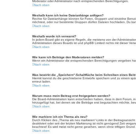
Moderator oder Administrator nach entsprechenden Berechtigungen.
Nach oben
Weshalb kann ich keine Dateianhänge anfügen?
Rechte für Dateianhänge können für Foren, Gruppen und einzelne Benutz
möchtest, oder nur bestimmte Gruppen dürfen Dateien hochladen. Du kannst
Nach oben
Weshalb wurde ich verwarnt?
In jedem Board gibt es eigene Regeln, die meistens von der Administratio
Administration dieses Boards ist und phpBB Limited nichts mit dieser Verwa
Nach oben
Wie kann ich Beiträge den Moderatoren melden?
Wenn ein Administrator die entsprechenden Berechtigungen vergeben hat, 
Nach oben
Was bewirkt die „Speichern“-Schaltfläche beim Schreiben eines Beit
Hiermit kannst du die geschriebene Entwürfe speichern und zu einem spät
erneut laden.
Nach oben
Warum muss mein Beitrag erst freigegeben werden?
Die Board-Administration kann entschieden haben, dass in dem Forum, in d
hinzugefügt hat, bei denen sie die Beiträge erst begutachten möchte, bevo
Nach oben
Wie markiere ich ein Thema als neu?
Durch Klicken des „Thema als neu markieren“-Links in der Beitragsansich
deaktiviert oder seit der letzten Markierung ist nicht genügend Zeit verg
beachtest! Es wird meist nicht gerne gesehen, wenn ohne triftigen Grund
Nach oben