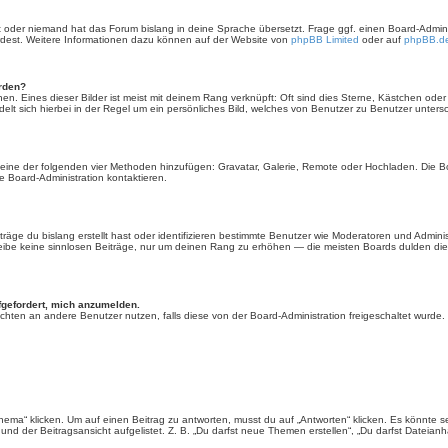
rt oder niemand hat das Forum bislang in deine Sprache übersetzt. Frage ggf. einen Board-Administ
ürdest. Weitere Informationen dazu können auf der Website von
phpBB Limited
oder auf
phpBB.d
erden?
en. Eines dieser Bilder ist meist mit deinem Rang verknüpft: Oft sind dies Sterne, Kästchen ode
elt sich hierbei in der Regel um ein persönliches Bild, welches von Benutzer zu Benutzer untersch
er eine der folgenden vier Methoden hinzufügen: Gravatar, Galerie, Remote oder Hochladen. Die 
 Board-Administration kontaktieren.
äge du bislang erstellt hast oder identifizieren bestimmte Benutzer wie Moderatoren und Admini
hreibe keine sinnlosen Beiträge, nur um deinen Rang zu erhöhen — die meisten Boards dulden dies
fgefordert, mich anzumelden.
chrichten an andere Benutzer nutzen, falls diese von der Board-Administration freigeschaltet wu
“ klicken. Um auf einen Beitrag zu antworten, musst du auf „Antworten“ klicken. Es könnte sein,
nd der Beitragsansicht aufgelistet. Z. B. „Du darfst neue Themen erstellen“, „Du darfst Dateianh