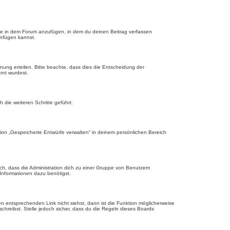
ge in dem Forum anzufügen, in dem du deinen Beitrag verfassen
anfügen kannst.
nung erteilen. Bitte beachte, dass dies die Entscheidung der
rnt wurdest.
die weiteren Schritte geführt.
ion „Gespeicherte Entwürfe verwalten“ in deinem persönlichen Bereich
ch, dass die Administration dich zu einer Gruppe von Benutzern
 Informationen dazu benötigst.
 entsprechenden Link nicht siehst, dann ist die Funktion möglicherweise
schreibst. Stelle jedoch sicher, dass du die Regeln dieses Boards