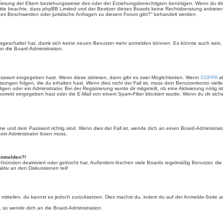
mmung der Eltern beziehungsweise des oder der Erziehungsberechtigten benötigen. Wenn du dir un
e. Bitte beachte, dass phpBB Limited und der Besitzer dieses Boards keine Rechtsberatung anbieten
lls es Beschwerden oder juristische Anfragen zu diesem Forum gibt?“ behandelt werden.
 ausgeschaltet hat, damit sich keine neuen Benutzer mehr anmelden können. Es könnte auch sein
an die Board-Administration.
Passwort eingegeben hast. Wenn diese stimmen, dann gibt es zwei Möglichkeiten. Wenn
COPPA
ak
sungen folgen, die du erhalten hast. Wenn dies nicht der Fall ist, muss dein Benutzerkonto viell
igen oder ein Administrator. Bei der Registrierung wurde dir mitgeteilt, ob eine Aktivierung nötig i
rrekt eingegeben hast oder die E-Mail von einem Spam-Filter blockiert wurde. Wenn du dir sich
 und dein Passwort richtig sind. Wenn dies der Fall ist, wende dich an einen Board-Administrato
 ein Administrator lösen muss.
 anmelden?!
 Gründen deaktiviert oder gelöscht hat. Außerdem löschen viele Boards regelmäßig Benutzer, die 
ktiv an den Diskussionen teil!
der mitteilen, du kannst es jedoch zurücksetzen. Dies machst du, indem du auf der Anmelde-Seite
, so wende dich an die Board-Administration.