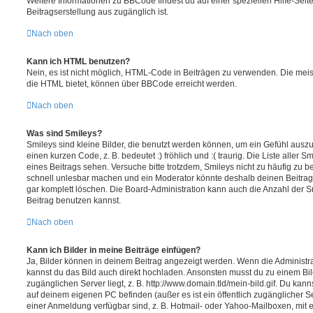
Weitere Informationen zu BBCode findest du auf einer speziellen Hilfe-Seite
Beitragserstellung aus zugänglich ist.
Nach oben
Kann ich HTML benutzen?
Nein, es ist nicht möglich, HTML-Code in Beiträgen zu verwenden. Die mei
die HTML bietet, können über BBCode erreicht werden.
Nach oben
Was sind Smileys?
Smileys sind kleine Bilder, die benutzt werden können, um ein Gefühl auszu
einen kurzen Code, z. B. bedeutet :) fröhlich und :( traurig. Die Liste aller
eines Beitrags sehen. Versuche bitte trotzdem, Smileys nicht zu häufig zu 
schnell unlesbar machen und ein Moderator könnte deshalb deinen Beitrag
gar komplett löschen. Die Board-Administration kann auch die Anzahl der S
Beitrag benutzen kannst.
Nach oben
Kann ich Bilder in meine Beiträge einfügen?
Ja, Bilder können in deinem Beitrag angezeigt werden. Wenn die Administra
kannst du das Bild auch direkt hochladen. Ansonsten musst du zu einem Bild
zugänglichen Server liegt, z. B. http://www.domain.tld/mein-bild.gif. Du kann
auf deinem eigenen PC befinden (außer es ist ein öffentlich zugänglicher Se
einer Anmeldung verfügbar sind, z. B. Hotmail- oder Yahoo-Mailboxen, mit