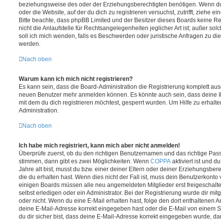
beziehungsweise des oder der Erziehungsberechtigten benötigen. Wenn du di
oder die Website, auf der du dich zu registrieren versuchst, zutrifft, ziehe e
Bitte beachte, dass phpBB Limited und der Besitzer dieses Boards keine 
nicht die Anlaufstelle für Rechtsangelegenheiten jeglicher Art ist; außer so
soll ich mich wenden, falls es Beschwerden oder juristische Anfragen zu d
werden.
Nach oben
Warum kann ich mich nicht registrieren?
Es kann sein, dass die Board-Administration die Registrierung komplett ausg
neuen Benutzer mehr anmelden können. Es könnte auch sein, dass deine 
mit dem du dich registrieren möchtest, gesperrt wurden. Um Hilfe zu erhalt
Administration.
Nach oben
Ich habe mich registriert, kann mich aber nicht anmelden!
Überprüfe zuerst, ob du den richtigen Benutzernamen und das richtige Pa
stimmen, dann gibt es zwei Möglichkeiten. Wenn
COPPA
aktiviert ist und 
Jahre alt bist, musst du bzw. einer deiner Eltern oder deiner Erziehungsbe
die du erhalten hast. Wenn dies nicht der Fall ist, muss dein Benutzerkonto v
einigen Boards müssen alle neu angemeldeten Mitglieder erst freigeschalt
selbst erledigen oder ein Administrator. Bei der Registrierung wurde dir mitget
oder nicht. Wenn du eine E-Mail erhalten hast, folge den dort enthaltenen
deine E-Mail-Adresse korrekt eingegeben hast oder die E-Mail von einem S
du dir sicher bist, dass deine E-Mail-Adresse korrekt eingegeben wurde, dan