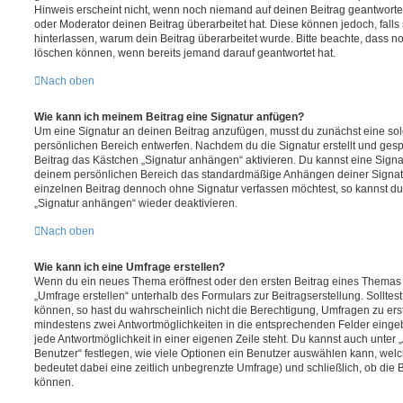
Hinweis erscheint nicht, wenn noch niemand auf deinen Beitrag geantwortet
oder Moderator deinen Beitrag überarbeitet hat. Diese können jedoch, falls s
hinterlassen, warum dein Beitrag überarbeitet wurde. Bitte beachte, dass n
löschen können, wenn bereits jemand darauf geantwortet hat.
Nach oben
Wie kann ich meinem Beitrag eine Signatur anfügen?
Um eine Signatur an deinen Beitrag anzufügen, musst du zunächst eine sol
persönlichen Bereich entwerfen. Nachdem du die Signatur erstellt und gesp
Beitrag das Kästchen „Signatur anhängen“ aktivieren. Du kannst eine Signa
deinem persönlichen Bereich das standardmäßige Anhängen deiner Signatu
einzelnen Beitrag dennoch ohne Signatur verfassen möchtest, so kannst du 
„Signatur anhängen“ wieder deaktivieren.
Nach oben
Wie kann ich eine Umfrage erstellen?
Wenn du ein neues Thema eröffnest oder den ersten Beitrag eines Themas be
„Umfrage erstellen“ unterhalb des Formulars zur Beitragserstellung. Solltes
können, so hast du wahrscheinlich nicht die Berechtigung, Umfragen zu erste
mindestens zwei Antwortmöglichkeiten in die entsprechenden Felder eingeb
jede Antwortmöglichkeit in einer eigenen Zeile steht. Du kannst auch unter
Benutzer“ festlegen, wie viele Optionen ein Benutzer auswählen kann, welche
bedeutet dabei eine zeitlich unbegrenzte Umfrage) und schließlich, ob die
können.