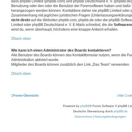
dass phpBB Limited (phpBB.com) und phpBB Deutschland e. V. (phpBB.de
Benutzung oder den oder die Benutzer der Forensoftware haben und dafür 
herangezogen werden können. Kontaktiere daher nie phpBB Limited oder p
Zusammenhang mit jeglichen juristischen Fragen (Unterlassungserklärunge
nicht direkt
auf die Websiten phpbb.com, phpbb.de oder die phpBB-Softwar
Limited oder phpBB Deutschland e. V. E-Mails schreibst, die die
Softwarenu
wirst du, wenn überhaupt, höchstens eine knappe Antwort erhalten.
Nach oben
Wie kann ich einen Administrator des Boards kontaktieren?
Alle Benutzer des Boards können das Kontaktformular nutzen, wenn die Fun
Administration aktiviert wurde.
Mitglieder des Boards können zusätzlich den Link „Das Team“ verwenden.
Nach oben
Foren-Übersicht
Alle Coo
Powered by
phpBB
® Forum Software © phpBB Lim
Deutsche Übersetzung durch
phpBB.de
Datenschutz
|
Nutzungsbedingungen