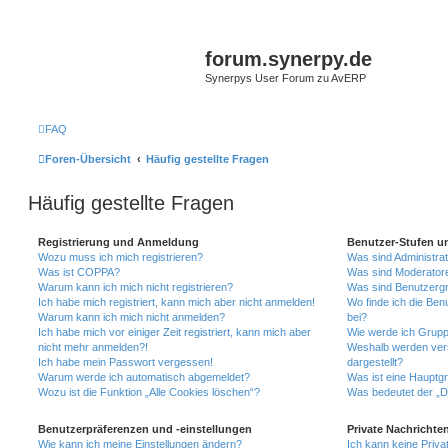
forum.synerpy.de
Synerpys User Forum zu AvERP
FAQ
Foren-Übersicht
Häufig gestellte Fragen
Häufig gestellte Fragen
Registrierung und Anmeldung
Benutzer-Stufen u
Wozu muss ich mich registrieren?
Was sind Administra
Was ist COPPA?
Was sind Moderator
Warum kann ich mich nicht registrieren?
Was sind Benutzerg
Ich habe mich registriert, kann mich aber nicht anmelden!
Wo finde ich die Ben
Warum kann ich mich nicht anmelden?
bei?
Ich habe mich vor einiger Zeit registriert, kann mich aber
Wie werde ich Grupp
nicht mehr anmelden?!
Weshalb werden ver
Ich habe mein Passwort vergessen!
dargestellt?
Warum werde ich automatisch abgemeldet?
Was ist eine Hauptg
Wozu ist die Funktion „Alle Cookies löschen“?
Was bedeutet der „Da
Benutzerpräferenzen und -einstellungen
Private Nachrichte
Wie kann ich meine Einstellungen ändern?
Ich kann keine Priva