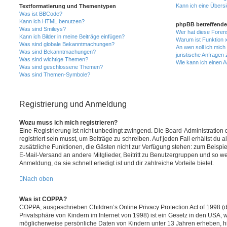
Kann ich eine Übersi
Textformatierung und Thementypen
Was ist BBCode?
Kann ich HTML benutzen?
phpBB betreffende
Was sind Smileys?
Wer hat diese Foren
Kann ich Bilder in meine Beiträge einfügen?
Warum ist Funktion x
Was sind globale Bekanntmachungen?
An wen soll ich mic
Was sind Bekanntmachungen?
juristische Anfragen
Was sind wichtige Themen?
Wie kann ich einen A
Was sind geschlossene Themen?
Was sind Themen-Symbole?
Registrierung und Anmeldung
Wozu muss ich mich registrieren?
Eine Registrierung ist nicht unbedingt zwingend. Die Board-Administration
registriert sein musst, um Beiträge zu schreiben. Auf jeden Fall erhältst du als
zusätzliche Funktionen, die Gästen nicht zur Verfügung stehen: zum Beispiel
E-Mail-Versand an andere Mitglieder, Beitritt zu Benutzergruppen und so wei
Anmeldung, da sie schnell erledigt ist und dir zahlreiche Vorteile bietet.
Nach oben
Was ist COPPA?
COPPA, ausgeschrieben Children’s Online Privacy Protection Act of 1998 (
Privatsphäre von Kindern im Internet von 1998) ist ein Gesetz in den USA, w
möglicherweise persönliche Daten von Kindern unter 13 Jahren erheben, h