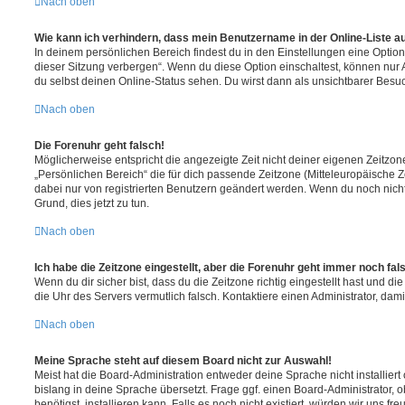
Nach oben
Wie kann ich verhindern, dass mein Benutzername in der Online-Liste a
In deinem persönlichen Bereich findest du in den Einstellungen eine Opti
dieser Sitzung verbergen“. Wenn du diese Option einschaltest, können nur
du selbst deinen Online-Status sehen. Du wirst dann als unsichtbarer Besuc
Nach oben
Die Forenuhr geht falsch!
Möglicherweise entspricht die angezeigte Zeit nicht deiner eigenen Zeitzone.
„Persönlichen Bereich“ die für dich passende Zeitzone (Mitteleuropäische Zei
dabei nur von registrierten Benutzern geändert werden. Wenn du noch nicht reg
Grund, dies jetzt zu tun.
Nach oben
Ich habe die Zeitzone eingestellt, aber die Forenuhr geht immer noch fal
Wenn du dir sicher bist, dass du die Zeitzone richtig eingestellt hast und die 
die Uhr des Servers vermutlich falsch. Kontaktiere einen Administrator, da
Nach oben
Meine Sprache steht auf diesem Board nicht zur Auswahl!
Meist hat die Board-Administration entweder deine Sprache nicht installier
bislang in deine Sprache übersetzt. Frage ggf. einen Board-Administrator, 
benötigst, installieren kann. Falls es noch nicht existiert, würden wir uns f