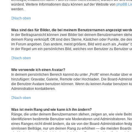
würdest. Weitere Informationen dazu können auf der Website von
phpBB Li
werden.
Nach oben
Was sind das für Bilder, die bei meinem Benutzernamen angezeigt werd
In der Beitragsansicht können zwei Bilder bei deinem Benutzernamen stehen.
deinem Rang verknüpft: Oft sind dies Sterne, Kästchen oder Punkte, die de
im Forum angeben. Das andere, meist größere, Bild wird auch als „Avatar“ b
in der Regel um ein persönliches Bild, welches von Benutzer zu Benutzer unt
Nach oben
Wie verwende ich einen Avatar?
In deinem persönlichen Bereich kannst du unter „Profil“ einen Avatar über 
hinzufügen: Gravatar, Galerie, Remote oder Hochladen. Die Board-Adminis
die Benutzer Avatare benutzen können. Wenn du keinen Avatar benutzen kan
Administration kontaktieren.
Nach oben
Was ist mein Rang und wie kann ich ihn ändern?
Ränge, die unter deinem Benutzernamen stehen, zeigen an, wie viele Beiträg
identifizieren bestimmte Benutzer wie Moderatoren und Administratoren. N
eines Ranges nicht direkt ändern, da sie von der Board-Administration festg
sinnlosen Beiträge, nur um deinen Rang zu erhöhen — die meisten Boards 