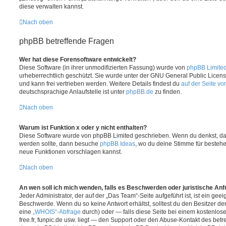
diese verwalten kannst.
Nach oben
phpBB betreffende Fragen
Wer hat diese Forensoftware entwickelt?
Diese Software (in ihrer unmodifizierten Fassung) wurde von
phpBB Limite
urheberrechtlich geschützt. Sie wurde unter der GNU General Public License
und kann frei vertrieben werden. Weitere Details findest du
auf der Seite v
deutschsprachige Anlaufstelle ist unter
phpBB.de
zu finden.
Nach oben
Warum ist Funktion x oder y nicht enthalten?
Diese Software wurde von phpBB Limited geschrieben. Wenn du denkst, das
werden sollte, dann besuche
phpBB Ideas
, wo du deine Stimme für beste
neue Funktionen vorschlagen kannst.
Nach oben
An wen soll ich mich wenden, falls es Beschwerden oder juristische An
Jeder Administrator, der auf der „Das Team“-Seite aufgeführt ist, ist ein geei
Beschwerde. Wenn du so keine Antwort erhältst, solltest du den Besitzer de
eine
„WHOIS“-Abfrage
durch) oder — falls diese Seite bei einem kostenlos
free.fr, funpic.de usw. liegt — den Support oder den Abuse-Kontakt des betr