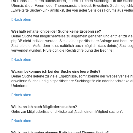
Du kannst die Foren durchsuchen, indem du einen Suchbegriff in die Suchbo
Übersicht, der Foren- oder Themenansicht findest. Erweiterte Suchmöglichk
„Erweiterte Suche“-Link anklickst, der von jeder Seite des Forums aus verfüg
Nach oben
Weshalb erhalte ich bei der Suche keine Ergebnisse?
Deine Suche war möglicherweise zu allgemein gehalten und enthielt zu vie
phpBB nicht indiziert werden. Stelle eine spezifischere Anfrage und benutze 
Suche bietet. Außerdem ist es natürlich auch möglich, dass dein(e) Suchbeg
verwendet wurden. Prüfe ggf. die Rechtschreibung der Begriffe!
Nach oben
Warum bekomme ich bei der Suche eine leere Seite?
Deine Suche lieferte zu viele Ergebnisse, somit konnte der Webserver sie ni
erweiterte Suche und gib spezifischere Suchbegriffe ein oder beschränke 
Unterforen.
Nach oben
Wie kann ich nach Mitgliedern suchen?
Gehe zur Mitgliederliste und klicke auf „Nach einem Mitglied suchen“.
Nach oben
Wie kann ich meine eigenen Beiträge und Themen finden?