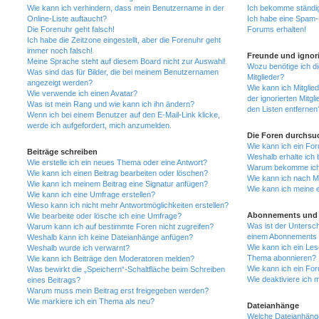
Wie kann ich verhindern, dass mein Benutzername in der
Ich bekomme ständig
Online-Liste auftaucht?
Ich habe eine Spam-E
Die Forenuhr geht falsch!
Forums erhalten!
Ich habe die Zeitzone eingestellt, aber die Forenuhr geht
immer noch falsch!
Freunde und ignori
Meine Sprache steht auf diesem Board nicht zur Auswahl!
Wozu benötige ich di
Was sind das für Bilder, die bei meinem Benutzernamen
Mitglieder?
angezeigt werden?
Wie kann ich Mitglied
Wie verwende ich einen Avatar?
der ignorierten Mitg
Was ist mein Rang und wie kann ich ihn ändern?
den Listen entfernen
Wenn ich bei einem Benutzer auf den E-Mail-Link klicke,
werde ich aufgefordert, mich anzumelden.
Die Foren durchsu
Wie kann ich ein Fo
Beiträge schreiben
Weshalb erhalte ich 
Wie erstelle ich ein neues Thema oder eine Antwort?
Warum bekomme ich b
Wie kann ich einen Beitrag bearbeiten oder löschen?
Wie kann ich nach M
Wie kann ich meinem Beitrag eine Signatur anfügen?
Wie kann ich meine 
Wie kann ich eine Umfrage erstellen?
Wieso kann ich nicht mehr Antwortmöglichkeiten erstellen?
Abonnements und 
Wie bearbeite oder lösche ich eine Umfrage?
Was ist der Untersc
Warum kann ich auf bestimmte Foren nicht zugreifen?
einem Abonnements 
Weshalb kann ich keine Dateianhänge anfügen?
Wie kann ich ein Les
Weshalb wurde ich verwarnt?
Thema abonnieren?
Wie kann ich Beiträge den Moderatoren melden?
Wie kann ich ein Fo
Was bewirkt die „Speichern“-Schaltfläche beim Schreiben
Wie deaktiviere ich
eines Beitrags?
Warum muss mein Beitrag erst freigegeben werden?
Wie markiere ich ein Thema als neu?
Dateianhänge
Welche Dateianhänge