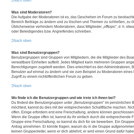
Nach oben
Was sind Moderatoren?
Die Aufgabe der Moderatoren ist es, das Geschehen im Forum zu beobachte
Bereich Beiträge zu ändern und zu löschen und Themen zu schließen, zu öff
Üblicherweise verhindern Moderatoren, dass Mitglieder „offtopic“, d. h. e
oder Beleidigendes bzw. Angreifendes schreiben.
Nach oben
Was sind Benutzergruppen?
Benutzergruppen sind Gruppen von Mitgliedern, die die Mitglieder des Board
verwaltbare Einheiten aufteilt. Jedes Mitglied kann mehreren Gruppen an
Berechtigungen zugeteilt werden. Dies erleichtert es den Administratoren,
Benutzer auf einmal zu ändern und sie zum Beispiel zu Moderatoren eines
Zugriff zu einem nichtöffentlichen Forum zu geben.
Nach oben
Wo finde ich die Benutzergruppen und wie trete ich ihnen bei?
Du findest die Benutzergruppen unter „Benutzergruppen“ im persönlichen B
möchtest, kannst du dies mit der entsprechenden Schaltfläche machen. Nic
offen. Einige erfordern erst eine Freischaltung, andere können geschlossen 
Wenn die Gruppe offen ist, kannst du ihr einfach durch die entsprechende Fu
Gruppe eine Freischaltung, so kannst du dich für sie bewerben. Ein Gruppe
Antrag annehmen. Er könnte fragen, warum du in die Gruppe aufgenommen 
keinen Gruppenleiter, wenn er dich ablehnt, er wird einen Grund dafür habe