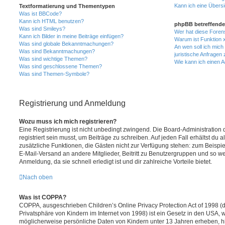
Kann ich eine Übersi
Textformatierung und Thementypen
Was ist BBCode?
Kann ich HTML benutzen?
phpBB betreffende
Was sind Smileys?
Wer hat diese Foren
Kann ich Bilder in meine Beiträge einfügen?
Warum ist Funktion x
Was sind globale Bekanntmachungen?
An wen soll ich mic
Was sind Bekanntmachungen?
juristische Anfragen
Was sind wichtige Themen?
Wie kann ich einen A
Was sind geschlossene Themen?
Was sind Themen-Symbole?
Registrierung und Anmeldung
Wozu muss ich mich registrieren?
Eine Registrierung ist nicht unbedingt zwingend. Die Board-Administration
registriert sein musst, um Beiträge zu schreiben. Auf jeden Fall erhältst du als
zusätzliche Funktionen, die Gästen nicht zur Verfügung stehen: zum Beispiel
E-Mail-Versand an andere Mitglieder, Beitritt zu Benutzergruppen und so wei
Anmeldung, da sie schnell erledigt ist und dir zahlreiche Vorteile bietet.
Nach oben
Was ist COPPA?
COPPA, ausgeschrieben Children’s Online Privacy Protection Act of 1998 (
Privatsphäre von Kindern im Internet von 1998) ist ein Gesetz in den USA, w
möglicherweise persönliche Daten von Kindern unter 13 Jahren erheben, h