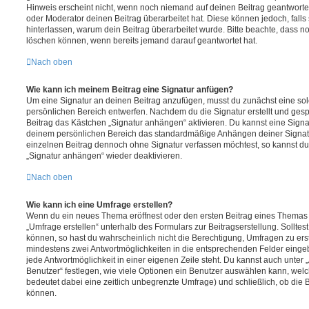
Hinweis erscheint nicht, wenn noch niemand auf deinen Beitrag geantwortet
oder Moderator deinen Beitrag überarbeitet hat. Diese können jedoch, falls s
hinterlassen, warum dein Beitrag überarbeitet wurde. Bitte beachte, dass n
löschen können, wenn bereits jemand darauf geantwortet hat.
Nach oben
Wie kann ich meinem Beitrag eine Signatur anfügen?
Um eine Signatur an deinen Beitrag anzufügen, musst du zunächst eine sol
persönlichen Bereich entwerfen. Nachdem du die Signatur erstellt und gesp
Beitrag das Kästchen „Signatur anhängen“ aktivieren. Du kannst eine Signa
deinem persönlichen Bereich das standardmäßige Anhängen deiner Signatu
einzelnen Beitrag dennoch ohne Signatur verfassen möchtest, so kannst du 
„Signatur anhängen“ wieder deaktivieren.
Nach oben
Wie kann ich eine Umfrage erstellen?
Wenn du ein neues Thema eröffnest oder den ersten Beitrag eines Themas be
„Umfrage erstellen“ unterhalb des Formulars zur Beitragserstellung. Solltes
können, so hast du wahrscheinlich nicht die Berechtigung, Umfragen zu erste
mindestens zwei Antwortmöglichkeiten in die entsprechenden Felder eingeb
jede Antwortmöglichkeit in einer eigenen Zeile steht. Du kannst auch unter
Benutzer“ festlegen, wie viele Optionen ein Benutzer auswählen kann, welche
bedeutet dabei eine zeitlich unbegrenzte Umfrage) und schließlich, ob die
können.