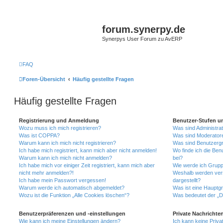
forum.synerpy.de
Synerpys User Forum zu AvERP
FAQ
Foren-Übersicht
Häufig gestellte Fragen
Häufig gestellte Fragen
Registrierung und Anmeldung
Benutzer-Stufen u
Wozu muss ich mich registrieren?
Was sind Administra
Was ist COPPA?
Was sind Moderator
Warum kann ich mich nicht registrieren?
Was sind Benutzerg
Ich habe mich registriert, kann mich aber nicht anmelden!
Wo finde ich die Ben
Warum kann ich mich nicht anmelden?
bei?
Ich habe mich vor einiger Zeit registriert, kann mich aber
Wie werde ich Grupp
nicht mehr anmelden?!
Weshalb werden ver
Ich habe mein Passwort vergessen!
dargestellt?
Warum werde ich automatisch abgemeldet?
Was ist eine Hauptg
Wozu ist die Funktion „Alle Cookies löschen“?
Was bedeutet der „Da
Benutzerpräferenzen und -einstellungen
Private Nachrichte
Wie kann ich meine Einstellungen ändern?
Ich kann keine Priva