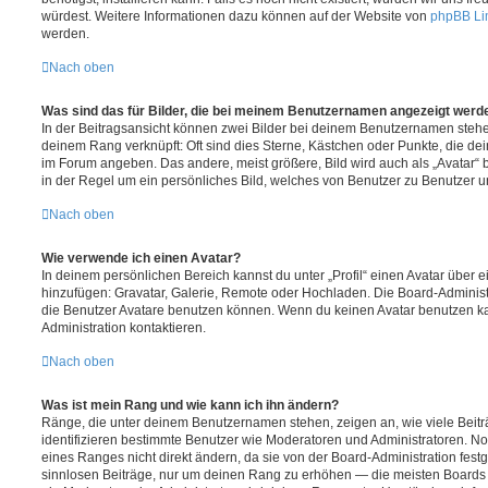
würdest. Weitere Informationen dazu können auf der Website von
phpBB Li
werden.
Nach oben
Was sind das für Bilder, die bei meinem Benutzernamen angezeigt werd
In der Beitragsansicht können zwei Bilder bei deinem Benutzernamen stehen.
deinem Rang verknüpft: Oft sind dies Sterne, Kästchen oder Punkte, die de
im Forum angeben. Das andere, meist größere, Bild wird auch als „Avatar“ b
in der Regel um ein persönliches Bild, welches von Benutzer zu Benutzer unt
Nach oben
Wie verwende ich einen Avatar?
In deinem persönlichen Bereich kannst du unter „Profil“ einen Avatar über 
hinzufügen: Gravatar, Galerie, Remote oder Hochladen. Die Board-Adminis
die Benutzer Avatare benutzen können. Wenn du keinen Avatar benutzen kan
Administration kontaktieren.
Nach oben
Was ist mein Rang und wie kann ich ihn ändern?
Ränge, die unter deinem Benutzernamen stehen, zeigen an, wie viele Beiträg
identifizieren bestimmte Benutzer wie Moderatoren und Administratoren. N
eines Ranges nicht direkt ändern, da sie von der Board-Administration festg
sinnlosen Beiträge, nur um deinen Rang zu erhöhen — die meisten Boards 