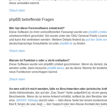
diese verwalten kannst.
Nach oben
phpBB betreffende Fragen
Wer hat diese Forensoftware entwickelt?
Diese Software (in ihrer unmodifizierten Fassung) wurde von
phpBB Limite
urheberrechtlich geschützt. Sie wurde unter der GNU General Public License
und kann frei vertrieben werden. Weitere Details findest du
auf der Seite v
deutschsprachige Anlaufstelle ist unter
phpBB.de
zu finden.
Nach oben
Warum ist Funktion x oder y nicht enthalten?
Diese Software wurde von phpBB Limited geschrieben. Wenn du denkst, das
werden sollte, dann besuche
phpBB Ideas
, wo du deine Stimme für beste
neue Funktionen vorschlagen kannst.
Nach oben
An wen soll ich mich wenden, falls es Beschwerden oder juristische An
Jeder Administrator, der auf der „Das Team“-Seite aufgeführt ist, ist ein geei
Beschwerde. Wenn du so keine Antwort erhältst, solltest du den Besitzer de
eine
„WHOIS“-Abfrage
durch) oder — falls diese Seite bei einem kostenlos
free.fr, funpic.de usw. liegt — den Support oder den Abuse-Kontakt des betr