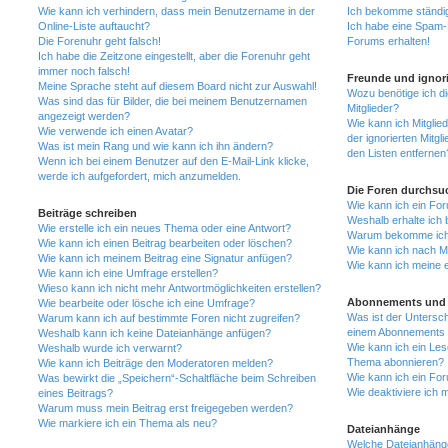
Wie kann ich verhindern, dass mein Benutzername in der
Ich bekomme ständig
Online-Liste auftaucht?
Ich habe eine Spam-E
Die Forenuhr geht falsch!
Forums erhalten!
Ich habe die Zeitzone eingestellt, aber die Forenuhr geht
immer noch falsch!
Freunde und ignori
Meine Sprache steht auf diesem Board nicht zur Auswahl!
Wozu benötige ich di
Was sind das für Bilder, die bei meinem Benutzernamen
Mitglieder?
angezeigt werden?
Wie kann ich Mitglied
Wie verwende ich einen Avatar?
der ignorierten Mitg
Was ist mein Rang und wie kann ich ihn ändern?
den Listen entfernen
Wenn ich bei einem Benutzer auf den E-Mail-Link klicke,
werde ich aufgefordert, mich anzumelden.
Die Foren durchsu
Wie kann ich ein Fo
Beiträge schreiben
Weshalb erhalte ich 
Wie erstelle ich ein neues Thema oder eine Antwort?
Warum bekomme ich b
Wie kann ich einen Beitrag bearbeiten oder löschen?
Wie kann ich nach M
Wie kann ich meinem Beitrag eine Signatur anfügen?
Wie kann ich meine 
Wie kann ich eine Umfrage erstellen?
Wieso kann ich nicht mehr Antwortmöglichkeiten erstellen?
Abonnements und 
Wie bearbeite oder lösche ich eine Umfrage?
Was ist der Untersc
Warum kann ich auf bestimmte Foren nicht zugreifen?
einem Abonnements 
Weshalb kann ich keine Dateianhänge anfügen?
Wie kann ich ein Les
Weshalb wurde ich verwarnt?
Thema abonnieren?
Wie kann ich Beiträge den Moderatoren melden?
Wie kann ich ein Fo
Was bewirkt die „Speichern“-Schaltfläche beim Schreiben
Wie deaktiviere ich
eines Beitrags?
Warum muss mein Beitrag erst freigegeben werden?
Wie markiere ich ein Thema als neu?
Dateianhänge
Welche Dateianhänge