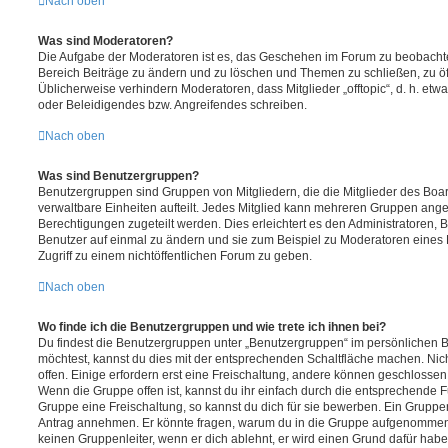
Nach oben
Was sind Moderatoren?
Die Aufgabe der Moderatoren ist es, das Geschehen im Forum zu beobachte
Bereich Beiträge zu ändern und zu löschen und Themen zu schließen, zu öff
Üblicherweise verhindern Moderatoren, dass Mitglieder „offtopic“, d. h. e
oder Beleidigendes bzw. Angreifendes schreiben.
Nach oben
Was sind Benutzergruppen?
Benutzergruppen sind Gruppen von Mitgliedern, die die Mitglieder des Board
verwaltbare Einheiten aufteilt. Jedes Mitglied kann mehreren Gruppen an
Berechtigungen zugeteilt werden. Dies erleichtert es den Administratoren,
Benutzer auf einmal zu ändern und sie zum Beispiel zu Moderatoren eines
Zugriff zu einem nichtöffentlichen Forum zu geben.
Nach oben
Wo finde ich die Benutzergruppen und wie trete ich ihnen bei?
Du findest die Benutzergruppen unter „Benutzergruppen“ im persönlichen B
möchtest, kannst du dies mit der entsprechenden Schaltfläche machen. Nic
offen. Einige erfordern erst eine Freischaltung, andere können geschlossen 
Wenn die Gruppe offen ist, kannst du ihr einfach durch die entsprechende Fu
Gruppe eine Freischaltung, so kannst du dich für sie bewerben. Ein Gruppe
Antrag annehmen. Er könnte fragen, warum du in die Gruppe aufgenommen 
keinen Gruppenleiter, wenn er dich ablehnt, er wird einen Grund dafür habe