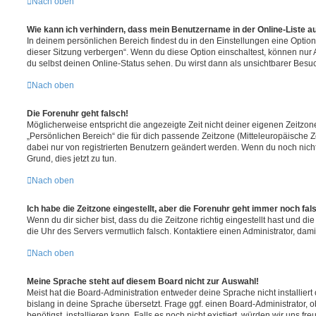
Nach oben
Wie kann ich verhindern, dass mein Benutzername in der Online-Liste a
In deinem persönlichen Bereich findest du in den Einstellungen eine Opti
dieser Sitzung verbergen“. Wenn du diese Option einschaltest, können nur
du selbst deinen Online-Status sehen. Du wirst dann als unsichtbarer Besuc
Nach oben
Die Forenuhr geht falsch!
Möglicherweise entspricht die angezeigte Zeit nicht deiner eigenen Zeitzone.
„Persönlichen Bereich“ die für dich passende Zeitzone (Mitteleuropäische Zei
dabei nur von registrierten Benutzern geändert werden. Wenn du noch nicht reg
Grund, dies jetzt zu tun.
Nach oben
Ich habe die Zeitzone eingestellt, aber die Forenuhr geht immer noch fal
Wenn du dir sicher bist, dass du die Zeitzone richtig eingestellt hast und die 
die Uhr des Servers vermutlich falsch. Kontaktiere einen Administrator, da
Nach oben
Meine Sprache steht auf diesem Board nicht zur Auswahl!
Meist hat die Board-Administration entweder deine Sprache nicht installier
bislang in deine Sprache übersetzt. Frage ggf. einen Board-Administrator, 
benötigst, installieren kann. Falls es noch nicht existiert, würden wir uns f