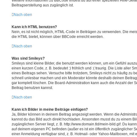
Weitere Informationen zu BBCode findest du auf einer speziellen Hilfe-Seite
Beitragserstellung aus zugänglich ist.
Nach oben
Kann ich HTML benutzen?
Nein, es ist nicht möglich, HTML-Code in Beiträgen zu verwenden. Die mei
die HTML bietet, können über BBCode erreicht werden.
Nach oben
Was sind Smileys?
Smileys sind kleine Bilder, die benutzt werden können, um ein Gefühl auszu
einen kurzen Code, z. B. bedeutet :) fröhlich und :( traurig. Die Liste aller
eines Beitrags sehen. Versuche bitte trotzdem, Smileys nicht zu häufig zu 
schnell unlesbar machen und ein Moderator könnte deshalb deinen Beitrag
gar komplett löschen. Die Board-Administration kann auch die Anzahl der S
Beitrag benutzen kannst.
Nach oben
Kann ich Bilder in meine Beiträge einfügen?
Ja, Bilder können in deinem Beitrag angezeigt werden. Wenn die Administra
kannst du das Bild auch direkt hochladen. Ansonsten musst du zu einem Bild
zugänglichen Server liegt, z. B. http://www.domain.tld/mein-bild.gif. Du kann
auf deinem eigenen PC befinden (außer es ist ein öffentlich zugänglicher Se
einer Anmeldung verfügbar sind, z. B. Hotmail- oder Yahoo-Mailboxen, mit