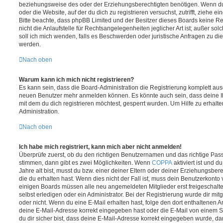
beziehungsweise des oder der Erziehungsberechtigten benötigen. Wenn du di
oder die Website, auf der du dich zu registrieren versuchst, zutrifft, ziehe e
Bitte beachte, dass phpBB Limited und der Besitzer dieses Boards keine 
nicht die Anlaufstelle für Rechtsangelegenheiten jeglicher Art ist; außer so
soll ich mich wenden, falls es Beschwerden oder juristische Anfragen zu d
werden.
Nach oben
Warum kann ich mich nicht registrieren?
Es kann sein, dass die Board-Administration die Registrierung komplett ausg
neuen Benutzer mehr anmelden können. Es könnte auch sein, dass deine 
mit dem du dich registrieren möchtest, gesperrt wurden. Um Hilfe zu erhalt
Administration.
Nach oben
Ich habe mich registriert, kann mich aber nicht anmelden!
Überprüfe zuerst, ob du den richtigen Benutzernamen und das richtige Pa
stimmen, dann gibt es zwei Möglichkeiten. Wenn
COPPA
aktiviert ist und 
Jahre alt bist, musst du bzw. einer deiner Eltern oder deiner Erziehungsbe
die du erhalten hast. Wenn dies nicht der Fall ist, muss dein Benutzerkonto v
einigen Boards müssen alle neu angemeldeten Mitglieder erst freigeschalt
selbst erledigen oder ein Administrator. Bei der Registrierung wurde dir mitget
oder nicht. Wenn du eine E-Mail erhalten hast, folge den dort enthaltenen
deine E-Mail-Adresse korrekt eingegeben hast oder die E-Mail von einem S
du dir sicher bist, dass deine E-Mail-Adresse korrekt eingegeben wurde, dan