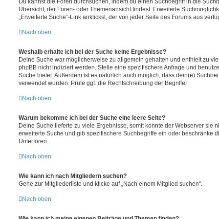
Du kannst die Foren durchsuchen, indem du einen Suchbegriff in die Suchbo
Übersicht, der Foren- oder Themenansicht findest. Erweiterte Suchmöglichk
„Erweiterte Suche“-Link anklickst, der von jeder Seite des Forums aus verfüg
Nach oben
Weshalb erhalte ich bei der Suche keine Ergebnisse?
Deine Suche war möglicherweise zu allgemein gehalten und enthielt zu vie
phpBB nicht indiziert werden. Stelle eine spezifischere Anfrage und benutze 
Suche bietet. Außerdem ist es natürlich auch möglich, dass dein(e) Suchbeg
verwendet wurden. Prüfe ggf. die Rechtschreibung der Begriffe!
Nach oben
Warum bekomme ich bei der Suche eine leere Seite?
Deine Suche lieferte zu viele Ergebnisse, somit konnte der Webserver sie ni
erweiterte Suche und gib spezifischere Suchbegriffe ein oder beschränke 
Unterforen.
Nach oben
Wie kann ich nach Mitgliedern suchen?
Gehe zur Mitgliederliste und klicke auf „Nach einem Mitglied suchen“.
Nach oben
Wie kann ich meine eigenen Beiträge und Themen finden?