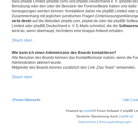
dass phpBB Limited (phpBB.com) und phpBB Deutschland e. V. (phpBB.de
Benutzung oder den oder die Benutzer der Forensoftware haben und dafür 
herangezogen werden können. Kontaktiere daher nie phpBB Limited oder p
Zusammenhang mit jeglichen juristischen Fragen (Unterlassungserklärunge
nicht direkt
auf die Websiten phpbb.com, phpbb.de oder die phpBB-Softwar
Limited oder phpBB Deutschland e. V. E-Mails schreibst, die die
Softwarenu
wirst du, wenn überhaupt, höchstens eine knappe Antwort erhalten.
Nach oben
Wie kann ich einen Administrator des Boards kontaktieren?
Alle Benutzer des Boards können das Kontaktformular nutzen, wenn die Fun
Administration aktiviert wurde.
Mitglieder des Boards können zusätzlich den Link „Das Team“ verwenden.
Nach oben
Foren-Übersicht
Alle Coo
Powered by
phpBB
® Forum Software © phpBB Lim
Deutsche Übersetzung durch
phpBB.de
Datenschutz
|
Nutzungsbedingungen