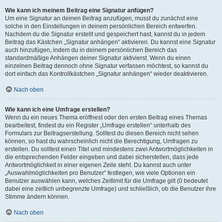
Wie kann ich meinem Beitrag eine Signatur anfügen?
Um eine Signatur an deinen Beitrag anzufügen, musst du zunächst eine
solche in den Einstellungen in deinem persönlichen Bereich entwerfen.
Nachdem du die Signatur erstellt und gespeichert hast, kannst du in jedem
Beitrag das Kästchen „Signatur anhängen“ aktivieren. Du kannst eine Signatur
auch hinzufügen, indem du in deinem persönlichen Bereich das
standardmäßige Anhängen deiner Signatur aktivierst. Wenn du einen
einzelnen Beitrag dennoch ohne Signatur verfassen möchtest, so kannst du
dort einfach das Kontrollkästchen „Signatur anhängen“ wieder deaktivieren.
Nach oben
Wie kann ich eine Umfrage erstellen?
Wenn du ein neues Thema eröffnest oder den ersten Beitrag eines Themas
bearbeitest, findest du ein Register „Umfrage erstellen“ unterhalb des
Formulars zur Beitragserstellung. Solltest du diesen Bereich nicht sehen
können, so hast du wahrscheinlich nicht die Berechtigung, Umfragen zu
erstellen. Du solltest einen Titel und mindestens zwei Antwortmöglichkeiten in
die entsprechenden Felder eingeben und dabei sicherstellen, dass jede
Antwortmöglichkeit in einer eigenen Zeile steht. Du kannst auch unter
„Auswahlmöglichkeiten pro Benutzer“ festlegen, wie viele Optionen ein
Benutzer auswählen kann, welches Zeitlimit für die Umfrage gilt (0 bedeutet
dabei eine zeitlich unbegrenzte Umfrage) und schließlich, ob die Benutzer ihre
Stimme ändern können.
Nach oben