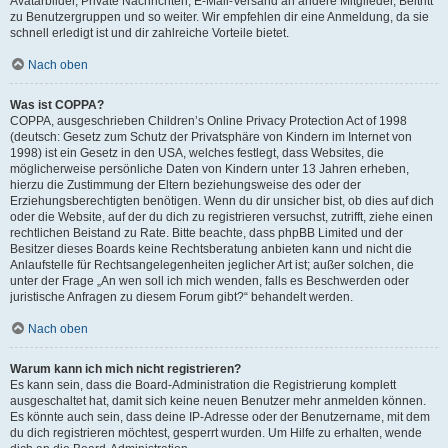
Avatarbilder, Private Nachrichten, E-Mail-Versand an andere Mitglieder, Beitritt
zu Benutzergruppen und so weiter. Wir empfehlen dir eine Anmeldung, da sie
schnell erledigt ist und dir zahlreiche Vorteile bietet.
Nach oben
Was ist COPPA?
COPPA, ausgeschrieben Children’s Online Privacy Protection Act of 1998
(deutsch: Gesetz zum Schutz der Privatsphäre von Kindern im Internet von
1998) ist ein Gesetz in den USA, welches festlegt, dass Websites, die
möglicherweise persönliche Daten von Kindern unter 13 Jahren erheben,
hierzu die Zustimmung der Eltern beziehungsweise des oder der
Erziehungsberechtigten benötigen. Wenn du dir unsicher bist, ob dies auf dich
oder die Website, auf der du dich zu registrieren versuchst, zutrifft, ziehe einen
rechtlichen Beistand zu Rate. Bitte beachte, dass phpBB Limited und der
Besitzer dieses Boards keine Rechtsberatung anbieten kann und nicht die
Anlaufstelle für Rechtsangelegenheiten jeglicher Art ist; außer solchen, die
unter der Frage „An wen soll ich mich wenden, falls es Beschwerden oder
juristische Anfragen zu diesem Forum gibt?“ behandelt werden.
Nach oben
Warum kann ich mich nicht registrieren?
Es kann sein, dass die Board-Administration die Registrierung komplett
ausgeschaltet hat, damit sich keine neuen Benutzer mehr anmelden können.
Es könnte auch sein, dass deine IP-Adresse oder der Benutzername, mit dem
du dich registrieren möchtest, gesperrt wurden. Um Hilfe zu erhalten, wende