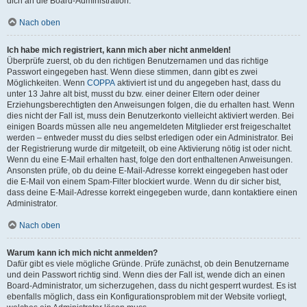
dich an die Board-Administration.
Nach oben
Ich habe mich registriert, kann mich aber nicht anmelden!
Überprüfe zuerst, ob du den richtigen Benutzernamen und das richtige
Passwort eingegeben hast. Wenn diese stimmen, dann gibt es zwei
Möglichkeiten. Wenn
COPPA
aktiviert ist und du angegeben hast, dass du
unter 13 Jahre alt bist, musst du bzw. einer deiner Eltern oder deiner
Erziehungsberechtigten den Anweisungen folgen, die du erhalten hast. Wenn
dies nicht der Fall ist, muss dein Benutzerkonto vielleicht aktiviert werden. Bei
einigen Boards müssen alle neu angemeldeten Mitglieder erst freigeschaltet
werden – entweder musst du dies selbst erledigen oder ein Administrator. Bei
der Registrierung wurde dir mitgeteilt, ob eine Aktivierung nötig ist oder nicht.
Wenn du eine E-Mail erhalten hast, folge den dort enthaltenen Anweisungen.
Ansonsten prüfe, ob du deine E-Mail-Adresse korrekt eingegeben hast oder
die E-Mail von einem Spam-Filter blockiert wurde. Wenn du dir sicher bist,
dass deine E-Mail-Adresse korrekt eingegeben wurde, dann kontaktiere einen
Administrator.
Nach oben
Warum kann ich mich nicht anmelden?
Dafür gibt es viele mögliche Gründe. Prüfe zunächst, ob dein Benutzername
und dein Passwort richtig sind. Wenn dies der Fall ist, wende dich an einen
Board-Administrator, um sicherzugehen, dass du nicht gesperrt wurdest. Es ist
ebenfalls möglich, dass ein Konfigurationsproblem mit der Website vorliegt,