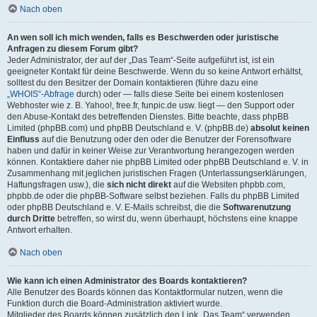
Nach oben
An wen soll ich mich wenden, falls es Beschwerden oder juristische
Anfragen zu diesem Forum gibt?
Jeder Administrator, der auf der „Das Team“-Seite aufgeführt ist, ist ein
geeigneter Kontakt für deine Beschwerde. Wenn du so keine Antwort erhältst,
solltest du den Besitzer der Domain kontaktieren (führe dazu eine
„WHOIS“-Abfrage
durch) oder — falls diese Seite bei einem kostenlosen
Webhoster wie z. B. Yahoo!, free.fr, funpic.de usw. liegt — den Support oder
den Abuse-Kontakt des betreffenden Dienstes. Bitte beachte, dass phpBB
Limited (phpBB.com) und phpBB Deutschland e. V. (phpBB.de)
absolut keinen
Einfluss
auf die Benutzung oder den oder die Benutzer der Forensoftware
haben und dafür in keiner Weise zur Verantwortung herangezogen werden
können. Kontaktiere daher nie phpBB Limited oder phpBB Deutschland e. V. in
Zusammenhang mit jeglichen juristischen Fragen (Unterlassungserklärungen,
Haftungsfragen usw.), die
sich nicht direkt
auf die Websiten phpbb.com,
phpbb.de oder die phpBB-Software selbst beziehen. Falls du phpBB Limited
oder phpBB Deutschland e. V. E-Mails schreibst, die die
Softwarenutzung
durch Dritte
betreffen, so wirst du, wenn überhaupt, höchstens eine knappe
Antwort erhalten.
Nach oben
Wie kann ich einen Administrator des Boards kontaktieren?
Alle Benutzer des Boards können das Kontaktformular nutzen, wenn die
Funktion durch die Board-Administration aktiviert wurde.
Mitglieder des Boards können zusätzlich den Link „Das Team“ verwenden.