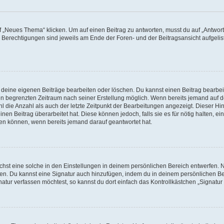
„Neues Thema“ klicken. Um auf einen Beitrag zu antworten, musst du auf „Antworte
e Berechtigungen sind jeweils am Ende der Foren- und der Beitragsansicht aufgeliste
r deine eigenen Beiträge bearbeiten oder löschen. Du kannst einen Beitrag bearbe
inen begrenzten Zeitraum nach seiner Erstellung möglich. Wenn bereits jemand auf de
 die Anzahl als auch der letzte Zeitpunkt der Bearbeitungen angezeigt. Dieser Hi
en Beitrag überarbeitet hat. Diese können jedoch, falls sie es für nötig halten, ei
hen können, wenn bereits jemand darauf geantwortet hat.
st eine solche in den Einstellungen in deinem persönlichen Bereich entwerfen. Na
eren. Du kannst eine Signatur auch hinzufügen, indem du in deinem persönlichen 
atur verfassen möchtest, so kannst du dort einfach das Kontrollkästchen „Signatu