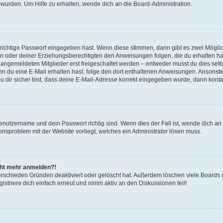
 wurden. Um Hilfe zu erhalten, wende dich an die Board-Administration.
 richtige Passwort eingegeben hast. Wenn diese stimmen, dann gibt es zwei Mögl
tern oder deiner Erziehungsberechtigten den Anweisungen folgen, die du erhalten ha
u angemeldeten Mitglieder erst freigeschaltet werden – entweder musst du dies selbs
. Wenn du eine E-Mail erhalten hast, folge den dort enthaltenen Anweisungen. Ansons
 dir sicher bist, dass deine E-Mail-Adresse korrekt eingegeben wurde, dann kontak
Benutzername und dein Passwort richtig sind. Wenn dies der Fall ist, wende dich a
ionsproblem mit der Website vorliegt, welches ein Administrator lösen muss.
icht mehr anmelden?!
erschieden Gründen deaktiviert oder gelöscht hat. Außerdem löschen viele Boards r
triere dich einfach erneut und nimm aktiv an den Diskussionen teil!