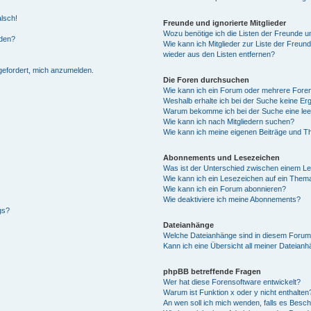
alsch!
Freunde und ignorierte Mitglieder
Wozu benötige ich die Listen der Freunde un
rden?
Wie kann ich Mitglieder zur Liste der Freund
wieder aus den Listen entfernen?
fgefordert, mich anzumelden.
Die Foren durchsuchen
Wie kann ich ein Forum oder mehrere For
Weshalb erhalte ich bei der Suche keine Er
Warum bekomme ich bei der Suche eine lee
Wie kann ich nach Mitgliedern suchen?
Wie kann ich meine eigenen Beiträge und T
Abonnements und Lesezeichen
Was ist der Unterschied zwischen einem L
Wie kann ich ein Lesezeichen auf ein Them
Wie kann ich ein Forum abonnieren?
Wie deaktiviere ich meine Abonnements?
gs?
Dateianhänge
Welche Dateianhänge sind in diesem Forum
Kann ich eine Übersicht all meiner Dateian
phpBB betreffende Fragen
Wer hat diese Forensoftware entwickelt?
Warum ist Funktion x oder y nicht enthalten
An wen soll ich mich wenden, falls es Besc