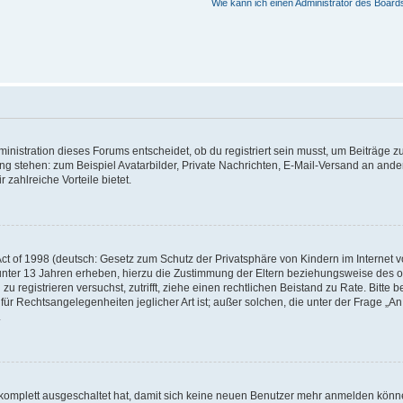
Wie kann ich einen Administrator des Board
istration dieses Forums entscheidet, ob du registriert sein musst, um Beiträge zu s
ung stehen: zum Beispiel Avatarbilder, Private Nachrichten, E-Mail-Versand an ander
 zahlreiche Vorteile bietet.
t of 1998 (deutsch: Gesetz zum Schutz der Privatsphäre von Kindern im Internet vo
unter 13 Jahren erheben, hierzu die Zustimmung der Eltern beziehungsweise des o
h zu registrieren versuchst, zutrifft, ziehe einen rechtlichen Beistand zu Rate. Bit
für Rechtsangelegenheiten jeglicher Art ist; außer solchen, die unter der Frage „
.
g komplett ausgeschaltet hat, damit sich keine neuen Benutzer mehr anmelden könn