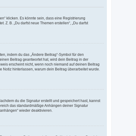
n“ klicken. Es könnte sein, dass eine Registrierung
t. Z. B. „Du darfst neue Themen erstellen“, „Du darfst
iten, indem du das „Ändere Beitrag“-Symbol für den
inen Beitrag geantwortet hat, wird dein Beitrag in der
nweis erscheint nicht, wenn noch niemand auf deinen Beitrag
ne Notiz hinterlassen, warum dein Beitrag überarbeitet wurde.
chdem du die Signatur erstellt und gespeichert hast, kannst
Bereich das standardmäßige Anhängen deiner Signatur
r anhängen“ wieder deaktivieren.