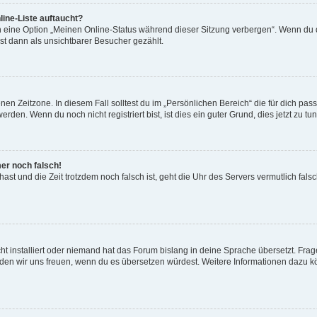
ine-Liste auftaucht?
n eine Option „Meinen Online-Status während dieser Sitzung verbergen“. Wenn du d
st dann als unsichtbarer Besucher gezählt.
en Zeitzone. In diesem Fall solltest du im „Persönlichen Bereich“ die für dich passe
den. Wenn du noch nicht registriert bist, ist dies ein guter Grund, dies jetzt zu tun
mer noch falsch!
t hast und die Zeit trotzdem noch falsch ist, geht die Uhr des Servers vermutlich fal
t installiert oder niemand hat das Forum bislang in deine Sprache übersetzt. Frag
, würden wir uns freuen, wenn du es übersetzen würdest. Weitere Informationen dazu