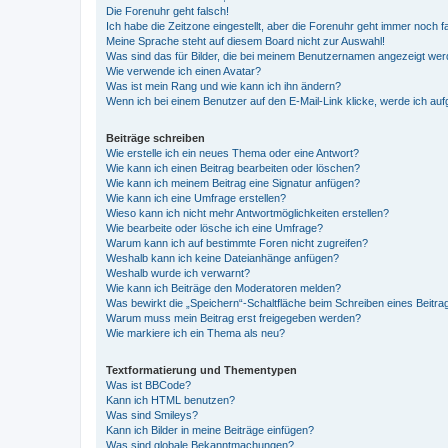
Die Forenuhr geht falsch!
Ich habe die Zeitzone eingestellt, aber die Forenuhr geht immer noch f
Meine Sprache steht auf diesem Board nicht zur Auswahl!
Was sind das für Bilder, die bei meinem Benutzernamen angezeigt we
Wie verwende ich einen Avatar?
Was ist mein Rang und wie kann ich ihn ändern?
Wenn ich bei einem Benutzer auf den E-Mail-Link klicke, werde ich au
Beiträge schreiben
Wie erstelle ich ein neues Thema oder eine Antwort?
Wie kann ich einen Beitrag bearbeiten oder löschen?
Wie kann ich meinem Beitrag eine Signatur anfügen?
Wie kann ich eine Umfrage erstellen?
Wieso kann ich nicht mehr Antwortmöglichkeiten erstellen?
Wie bearbeite oder lösche ich eine Umfrage?
Warum kann ich auf bestimmte Foren nicht zugreifen?
Weshalb kann ich keine Dateianhänge anfügen?
Weshalb wurde ich verwarnt?
Wie kann ich Beiträge den Moderatoren melden?
Was bewirkt die „Speichern“-Schaltfläche beim Schreiben eines Beitra
Warum muss mein Beitrag erst freigegeben werden?
Wie markiere ich ein Thema als neu?
Textformatierung und Thementypen
Was ist BBCode?
Kann ich HTML benutzen?
Was sind Smileys?
Kann ich Bilder in meine Beiträge einfügen?
Was sind globale Bekanntmachungen?