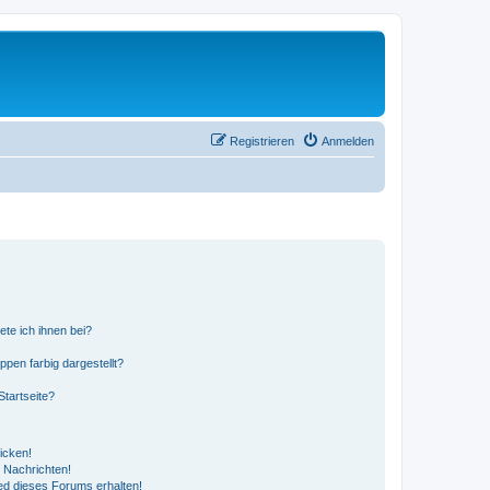
Registrieren
Anmelden
ete ich ihnen bei?
en farbig dargestellt?
tartseite?
icken!
 Nachrichten!
ed dieses Forums erhalten!