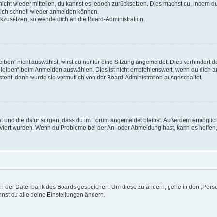
 nicht wieder mitteilen, du kannst es jedoch zurücksetzen. Dies machst du, indem 
 dich schnell wieder anmelden können.
ückzusetzen, so wende dich an die Board-Administration.
en“ nicht auswählst, wirst du nur für eine Sitzung angemeldet. Dies verhindert 
leiben“ beim Anmelden auswählen. Dies ist nicht empfehlenswert, wenn du dich an
 steht, dann wurde sie vermutlich von der Board-Administration ausgeschaltet.
 hat und die dafür sorgen, dass du im Forum angemeldet bleibst. Außerdem ermögli
tiviert wurden. Wenn du Probleme bei der An- oder Abmeldung hast, kann es helfen
n in der Datenbank des Boards gespeichert. Um diese zu ändern, gehe in den „Persö
nst du alle deine Einstellungen ändern.