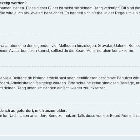
gezeigt werden?
amen stehen. Eines dieser Bilder ist meist mit deinem Rang verknüpft: Oft sind di
ld wird auch als „Avatar“ bezeichnet. Es handelt sich hierbei in der Regel um ein
 Avatar über eine der folgenden vier Methoden hinzufügen: Gravatar, Galerie, Rem
en Avatar benutzen kannst, solltest du die Board-Administration kontaktieren.
viele Beiträge du bislang erstellt hast oder identifizieren bestimmte Benutzer w
 Board-Administration festgelegt wurden. Bitte schreibe keine sinnlosen Beiträge
wird deinen Rang unter Umständen einfach wieder zurücksetzen.
rde ich aufgefordert, mich anzumelden.
ion für Nachrichten an andere Benutzer nutzen, falls diese von der Board-Administ